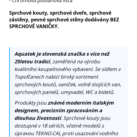
- Chromová podlahová lišta
Sprchové kouty, sprchové dveře, sprchové
zástěny, pevné sprchové stěny dodávány BEZ
SPRCHOVÉ VANIČKY.
Aquatek je slovenská značka s více než
25letou tradicí
, zaměřená na výrobu
kvalitního koupelnového vybavení. Se sídlem v
Topoľčanech nabízí široký sortiment
sprchových koutů, vaniček, volně stojících van,
sprchových panelů, umyvadel, WC a bidetů.
Produkty jsou
známé moderním italským
designem, precizním zpracováním a
dlouhou životností
. Sprchové kouty jsou
dostupné v 18 sériích, včetně modelů s
úpravou TEKNO.CAL proti usazování vodního