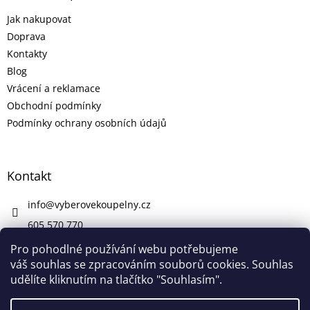
Jak nakupovat
Doprava
Kontakty
Blog
Vrácení a reklamace
Obchodní podmínky
Podmínky ochrany osobních údajů
Kontakt
info
@
vyberovekoupelny.cz
605 570 770
https://www.facebook.com/vyberovekoupelny/
Pro pohodlné používání webu potřebujeme
váš souhlas se zpracováním souborů cookies. Souhlas
udělíte kliknutím na tlačítko "Souhlasím".
Vytvořil Shoptet