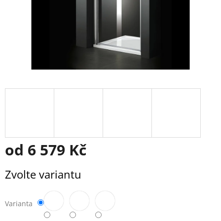
od
6 579 Kč
Měrná
Zvolte variantu
cena:
Varianta