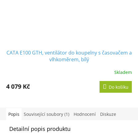
CATA E100 GTH, ventilátor do koupelny s časovačem a
vlhkoměrem, bílý
Skladem
Průměrné
hodnocení
produktu
4 079 Kč
Do košíku
je
5,0
z
5
hvězdiček.
Popis
Související soubory (1)
Hodnocení
Diskuze
Detailní popis produktu