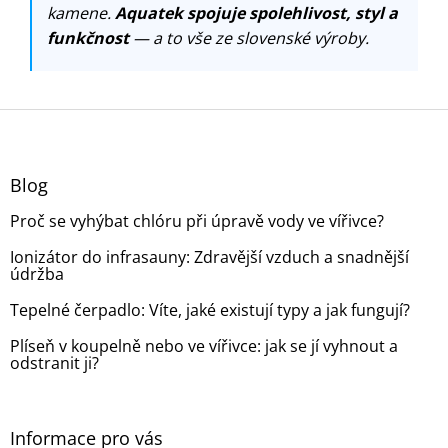
kamene.
Aquatek spojuje spolehlivost, styl a
funkčnost
— a to vše ze slovenské výroby.
Z
á
p
a
Blog
t
Proč se vyhýbat chlóru při úpravě vody ve vířivce?
í
Ionizátor do infrasauny: Zdravější vzduch a snadnější
údržba
Tepelné čerpadlo: Víte, jaké existují typy a jak fungují?
Plíseň v koupelně nebo ve vířivce: jak se jí vyhnout a
odstranit ji?
Informace pro vás