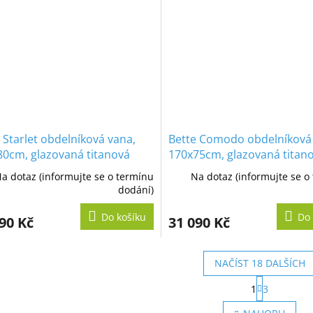
 Starlet obdelníková vana,
Bette Comodo obdelníková
80cm, glazovaná titanová
170x75cm, glazovaná titan
ocel
a dotaz (informujte se o termínu
Na dotaz (informujte se o
dodání)
Do košíku
Do 
90 Kč
31 090 Kč
NAČÍST 18 DALŠÍCH
S
1
3
t
O
r
v