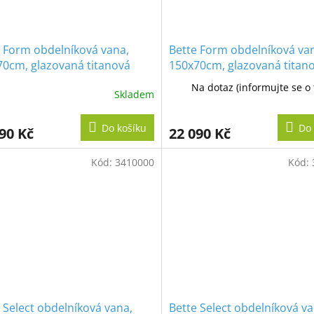
 Form obdelníková vana,
Bette Form obdelníková va
70cm, glazovaná titanová
150x70cm, glazovaná titan
ocel
Na dotaz (informujte se o
Skladem
Do košíku
Do 
90 Kč
22 090 Kč
Kód:
3410000
Kód:
 Select obdelníková vana,
Bette Select obdelníková va