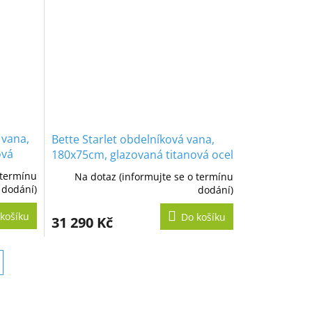
 vana,
Bette Starlet obdelníková vana,
ová
180x75cm, glazovaná titanová ocel
 termínu
Na dotaz (informujte se o termínu
dodání)
dodání)
košíku
Do košíku
31 290 Kč