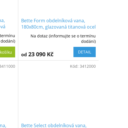
na,
Bette Form obdelníková vana,
ová
180x80cm, glazovaná titanová ocel
 termínu
Na dotaz (informujte se o termínu
dodání)
dodání)
DETAIL
košíku
23 090 Kč
od
3411000
Kód:
3412000
na,
Bette Select obdelníková vana,