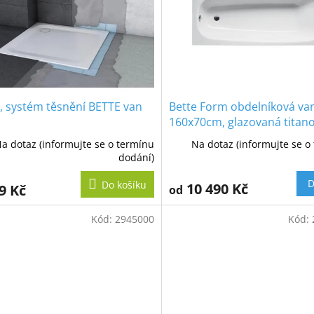
, systém těsnění BETTE van
Bette Form obdelníková va
160x70cm, glazovaná titan
ocel
a dotaz (informujte se o termínu
Na dotaz (informujte se o
dodání)
D
Do košíku
10 490 Kč
9 Kč
od
Kód:
2945000
Kód: