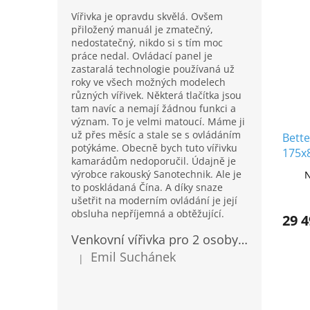
Vířivka je opravdu skvělá. Ovšem
přiložený manuál je zmatečný,
nedostatečný, nikdo si s tím moc
práce nedal. Ovládací panel je
zastaralá technologie používaná už
roky ve všech možných modelech
různých vířivek. Některá tlačítka jsou
tam navíc a nemají žádnou funkci a
význam. To je velmi matoucí. Máme ji
už přes měsíc a stale se s ovládáním
Bette
potýkáme. Obecně bych tuto vířivku
175x
kamarádům nedoporučil. Údajně je
ocel
výrobce rakouský Sanotechnik. Ale je
N
to poskládaná Čína. A díky snaze
ušetřit na moderním ovládání je její
obsluha nepříjemná a obtěžující.
29 4
Venkovní vířivka pro 2 osoby Sanotechnik Modena modrá 205x130cm
Emil Suchánek
|
Hodnocení produktu je 5 z 5 hvězdiček.