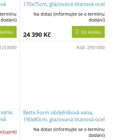
ová
170x75cm, glazovaná titanová ocel
 termínu
Na dotaz (informujte se o termínu
dodání)
dodání)
košíku
Do košíku
24 390 Kč
1253000
Kód:
2951000
 vana,
Bette Form obdelníková vana,
ová
190x80cm, glazovaná titanová ocel
Na dotaz (informujte se o termínu
ostupné)
dodání)