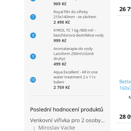
969 Kč
26 7
Royal filtr do vířivky
215x140mm - se závitem
2 490 Kč
KYROL TC 1 kg /800 ml/ -
bezchlorová dezinfekce vody
999 Kč
Aromaterapie do vody
Lacoform 250ml (různé
druhy)
499 Kč
Aqua Excellent - All in one
water treatment 2 x 1 l v
Bette
baleni
2 759 Kč
160x
ocel
N
Poslední hodnocení produktů
28 0
Venkovní vířivka pro 2 osoby Sanotechnik Modena modrá 205x130cm
Miroslav Vacke
|
Hodnocení produktu je 3 z 5 hvězdiček.