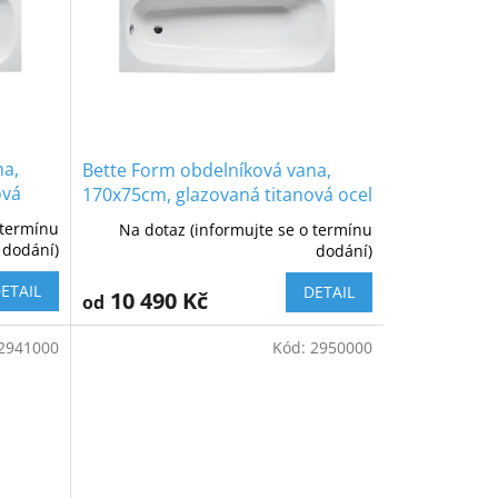
na,
Bette Form obdelníková vana,
ová
170x75cm, glazovaná titanová ocel
 termínu
Na dotaz (informujte se o termínu
dodání)
dodání)
ETAIL
DETAIL
10 490 Kč
od
2941000
Kód:
2950000