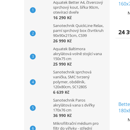
Aquatek Better A4, čtvercový
160x
sprchový kout, šířka 90cm,
ocel
otevírací dveře
N
16 290 Kč
Sanotechnik QuickLine Relax,
parní sprchový box čtvrtkruh
24 3
90x90x215cm, CS99
26 990 Kč
Aquatek Baltimora
akrylátová volně stojící vana
150x75 cm
25 990 Kč
Sanotechnik sprchová
vanička, SMC tvrzený
polymer, obdélník,
120x80cm, SC1280S
6 639 Kč
Sanotechnik Paros
Bette
akrylátová vana s dvířky
170x76 cm
180x
36 990 Kč
ocel
N
Mikrofiltrační médium pro
filtr do vířivky - střední