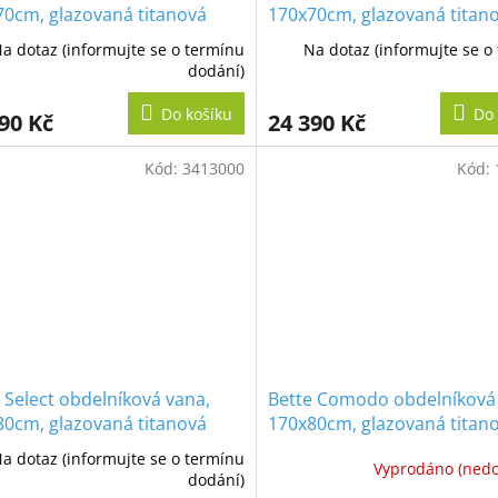
70cm, glazovaná titanová
170x70cm, glazovaná titan
ocel
a dotaz (informujte se o termínu
Na dotaz (informujte se o
dodání)
Do košíku
Do 
90 Kč
24 390 Kč
Kód:
3413000
Kód:
 Select obdelníková vana,
Bette Comodo obdelníková
80cm, glazovaná titanová
170x80cm, glazovaná titan
ocel
a dotaz (informujte se o termínu
Vyprodáno (ned
dodání)