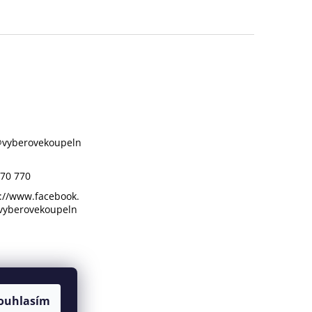
@
vyberovekoupeln
70 770
://www.facebook.
vyberovekoupeln
ouhlasím