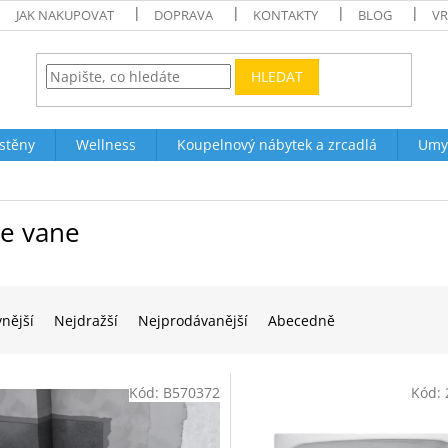
JAK NAKUPOVAT
DOPRAVA
KONTAKTY
BLOG
VR
HLEDAT
stěny
Wellness
Koupelnový nábytek a zrcadlá
Umy
te vane
vnější
Nejdražší
Nejprodávanější
Abecedně
Kód:
B570372
Kód: