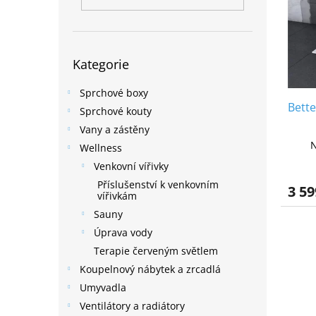
i
r
n
s
o
e
p
d
l
r
u
Přeskočit
o
k
Kategorie
kategorie
d
t
u
ů
Sprchové boxy
Bette
k
Sprchové kouty
t
Vany a zástěny
ů
N
Wellness
Venkovní vířivky
Příslušenství k venkovním
3 59
vířivkám
Sauny
Úprava vody
Terapie červeným světlem
Koupelnový nábytek a zrcadlá
Umyvadla
Ventilátory a radiátory