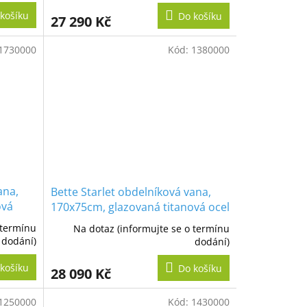
košíku
Do košíku
27 290 Kč
1730000
Kód:
1380000
ana,
Bette Starlet obdelníková vana,
ová
170x75cm, glazovaná titanová ocel
 termínu
Na dotaz (informujte se o termínu
dodání)
dodání)
košíku
Do košíku
28 090 Kč
1250000
Kód:
1430000