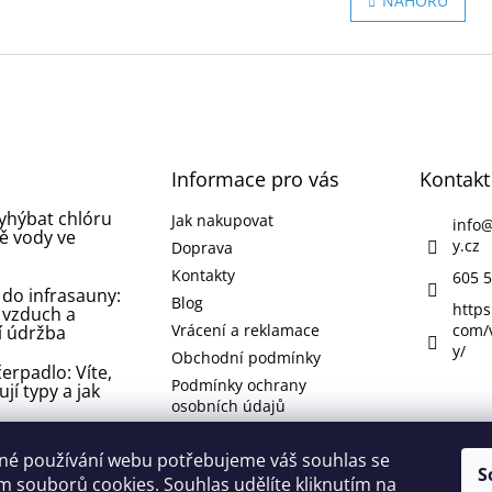
NAHORU
á
l
n
á
k
d
o
a
v
c
á
í
n
p
í
r
Informace pro vás
v
Kontakt
k
vyhýbat chlóru
y
Jak nakupovat
info
ě vody ve
v
y.cz
Doprava
ý
Kontakty
605 5
p
 do infrasauny:
i
Blog
https
 vzduch a
s
Vrácení a reklamace
com/
í údržba
u
y/
Obchodní podmínky
erpadlo: Víte,
Podmínky ochrany
ují typy a jak
osobních údajů
 koupelně nebo
né používání webu potřebujeme váš souhlas se
 jak se jí
S
 souborů cookies. Souhlas udělíte kliknutím na
 odstranit ji?