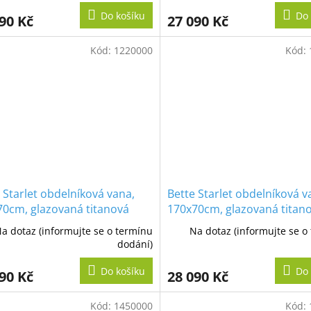
Do košíku
Do 
90 Kč
27 090 Kč
Kód:
1220000
Kód:
 Starlet obdelníková vana,
Bette Starlet obdelníková v
70cm, glazovaná titanová
170x70cm, glazovaná titan
ocel
a dotaz (informujte se o termínu
Na dotaz (informujte se o
dodání)
Do košíku
Do 
90 Kč
28 090 Kč
Kód:
1450000
Kód: