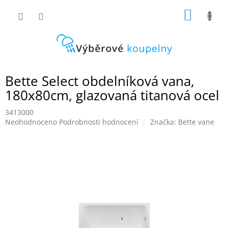
Přejít
NÁKUP
na
obsah
KOŠÍK
Bette Select obdelníková vana,
180x80cm, glazovaná titanová ocel
3413000
Průměrné
Neohodnoceno
Podrobnosti hodnocení
Značka:
Bette vane
hodnocení
produktu
je
0,0
z
5
hvězdiček.