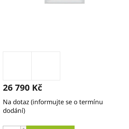
26 790 Kč
Měrná
Na dotaz (informujte se o termínu
cena:
dodání)