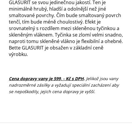
GLASURIT se svou jedinečnou jakostí. Ten je
minimálně hrubý, hladší a odolnější než jiné
smaltované povrchy. Čím bude smaltovaný povrch
tenčí, tím bude méně choulostivý. Efekt je
srovnatelný s rozdílem mezi skleněnou tyčinkou a
skleněným vláknem. Tyčinka se zlomí velmi snadno,
naproti tomu skleněné vlákno je flexibilní a ohebné.
Bette GLASURIT je obsažen v základní ceně
výrobku.
C
ena dopravy vany je 599, - Kč s DPH
.
Jelikož jsou vany
nadrozměrné zásilky a vyžadují speciální zacházení aby
se nepoškodily, jejich cena dopravy je vyšší
.
Z
á