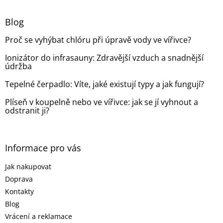
p
a
Blog
t
Proč se vyhýbat chlóru při úpravě vody ve vířivce?
í
Ionizátor do infrasauny: Zdravější vzduch a snadnější
údržba
Tepelné čerpadlo: Víte, jaké existují typy a jak fungují?
Plíseň v koupelně nebo ve vířivce: jak se jí vyhnout a
odstranit ji?
Informace pro vás
Jak nakupovat
Doprava
Kontakty
Blog
Vrácení a reklamace