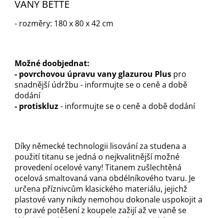
VANY BETTE
- rozměry: 180 x 80 x 42 cm
Možné doobjednat:
- p
ovrchovou úpravu vany glazurou Plus
pro
snadnější údržbu - informujte se o ceně a době
dodání
-
p
rotiskluz
- informujte se o ceně a době dodání
Díky německé technologii lisování za studena a
použití titanu se jedná o nejkvalitnější možné
provedení ocelové vany! Titanem zušlechtěná
ocelová smaltovaná vana obdélníkového tvaru. Je
určena příznivcům klasického materiálu, jejichž
plastové vany nikdy nemohou dokonale uspokojit a
to pravé potěšení z koupele zažijí až ve vaně se