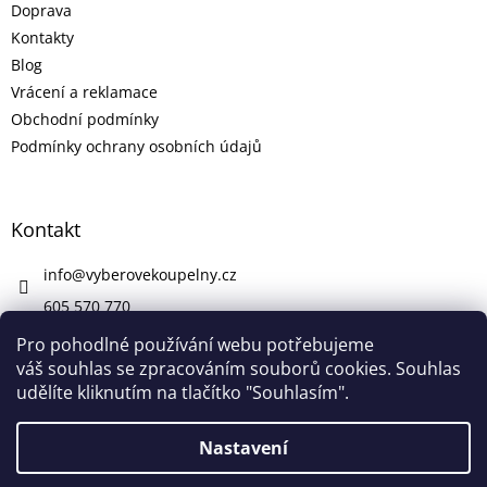
Doprava
Kontakty
Blog
Vrácení a reklamace
Obchodní podmínky
Podmínky ochrany osobních údajů
Kontakt
info
@
vyberovekoupelny.cz
605 570 770
https://www.facebook.com/vyberovekoupelny/
Pro pohodlné používání webu potřebujeme
váš souhlas se zpracováním souborů cookies. Souhlas
udělíte kliknutím na tlačítko "Souhlasím".
Vytvořil Shoptet
Nastavení