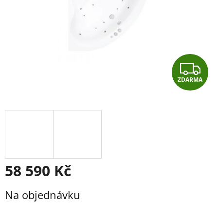
Z
ZDARMA
D
A
R
M
A
58 590 Kč
Měrná
Na objednávku
cena: