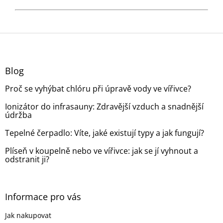
Z
á
p
a
Blog
t
Proč se vyhýbat chlóru při úpravě vody ve vířivce?
í
Ionizátor do infrasauny: Zdravější vzduch a snadnější
údržba
Tepelné čerpadlo: Víte, jaké existují typy a jak fungují?
Plíseň v koupelně nebo ve vířivce: jak se jí vyhnout a
odstranit ji?
Informace pro vás
Jak nakupovat