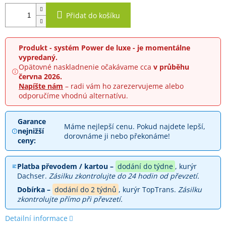
Přidat do košíku
Produkt - systém Power de luxe - je momentálne
vypredaný.
Opätovné naskladnenie očakávame cca
v průběhu
června 2026.
Napíšte nám
– radi vám ho zarezervujeme alebo
odporučíme vhodnú alternatívu.
Garance
Máme nejlepší cenu. Pokud najdete lepší,
nejnižší
dorovnáme ji nebo překonáme!
ceny:
Platba převodem / kartou –
dodání do týdne
, kurýr
Dachser.
Zásilku zkontrolujte do 24 hodin od převzetí.
Dobírka –
dodání do 2 týdnů
, kurýr TopTrans.
Zásilku
zkontrolujte přímo při převzetí.
Detailní informace