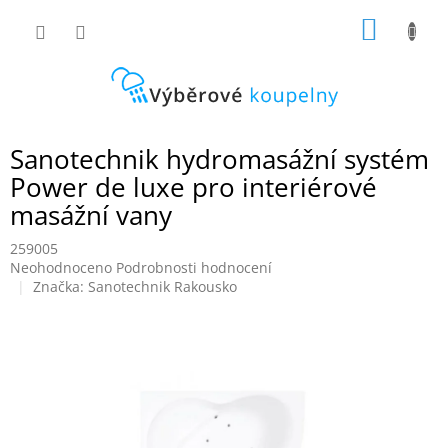
Přejít
NÁKUP
na
obsah
KOŠÍK
Sanotechnik hydromasážní systém
Power de luxe pro interiérové
masážní vany
259005
Průměrné
Neohodnoceno
Podrobnosti hodnocení
hodnocení
Značka:
Sanotechnik Rakousko
produktu
je
0,0
z
5
hvězdiček.