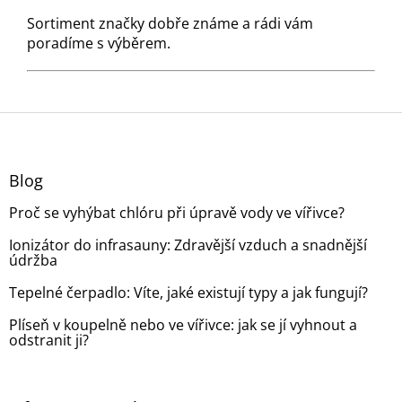
Sortiment značky dobře známe a rádi vám
poradíme s výběrem.
Z
á
p
a
Blog
t
Proč se vyhýbat chlóru při úpravě vody ve vířivce?
í
Ionizátor do infrasauny: Zdravější vzduch a snadnější
údržba
Tepelné čerpadlo: Víte, jaké existují typy a jak fungují?
Plíseň v koupelně nebo ve vířivce: jak se jí vyhnout a
odstranit ji?