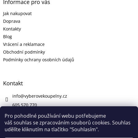
Informace pro vás
Jak nakupovat
Doprava
Kontakty
Blog
Vrácení a reklamace
Obchodní podmínky
Podmínky ochrany osobních údajů
Kontakt
info
@
vyberovekoupelny.cz
605 570 770
https://www.facebook.com/vyberovekoupelny/
Pro pohodlné používání webu potřebujeme
váš souhlas se zpracováním souborů cookies. Souhlas
udělíte kliknutím na tlačítko "Souhlasím".