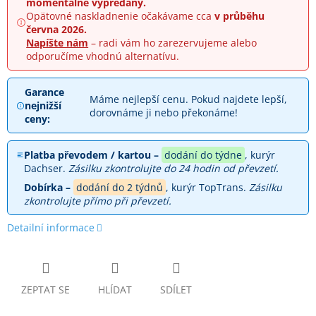
momentálne vypredaný.
Opätovné naskladnenie očakávame cca
v průběhu
června 2026.
Napíšte nám
– radi vám ho zarezervujeme alebo
odporučíme vhodnú alternatívu.
Garance
Máme nejlepší cenu. Pokud najdete lepší,
nejnižší
dorovnáme ji nebo překonáme!
ceny:
Platba převodem / kartou –
dodání do týdne
, kurýr
Dachser.
Zásilku zkontrolujte do 24 hodin od převzetí.
Dobírka –
dodání do 2 týdnů
, kurýr TopTrans.
Zásilku
zkontrolujte přímo při převzetí.
Detailní informace
ZEPTAT SE
HLÍDAT
SDÍLET