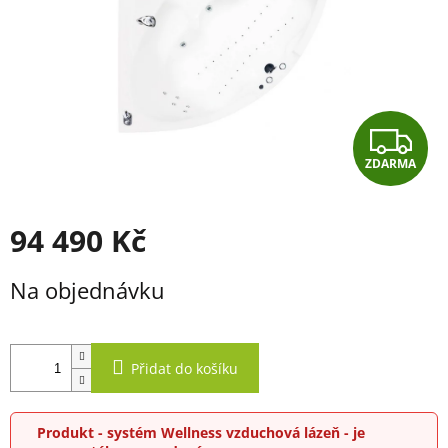
Z
ZDARMA
D
A
94 490 Kč
R
Měrná
Na objednávku
cena:
M
A
Přidat do košíku
Produkt - systém Wellness vzduchová lázeň - je