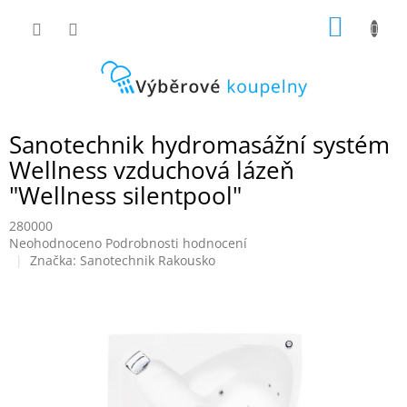
Přejít
NÁKUP
na
obsah
KOŠÍK
Sanotechnik hydromasážní systém
Wellness vzduchová lázeň
"Wellness silentpool"
280000
Průměrné
Neohodnoceno
Podrobnosti hodnocení
hodnocení
Značka:
Sanotechnik Rakousko
produktu
je
0,0
z
5
hvězdiček.