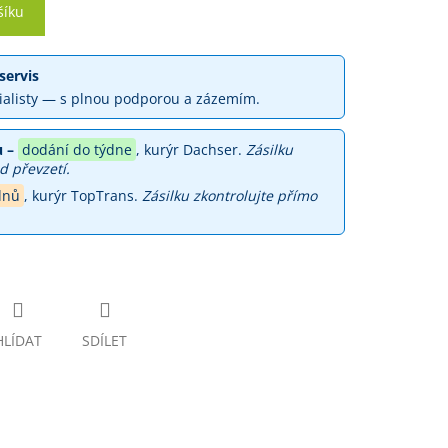
šíku
servis
ialisty — s plnou podporou a zázemím.
 –
dodání do týdne
, kurýr Dachser.
Zásilku
d převzetí.
dnů
, kurýr TopTrans.
Zásilku zkontrolujte přímo
HLÍDAT
SDÍLET