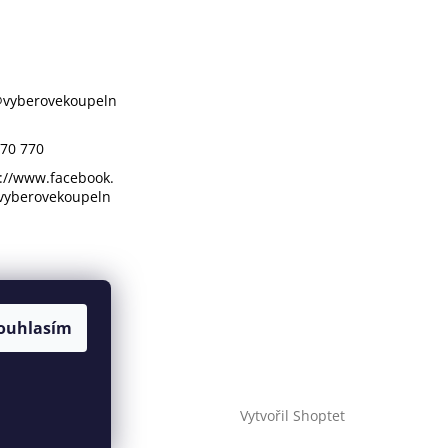
@
vyberovekoupeln
70 770
://www.facebook.
vyberovekoupeln
ouhlasím
Vytvořil Shoptet