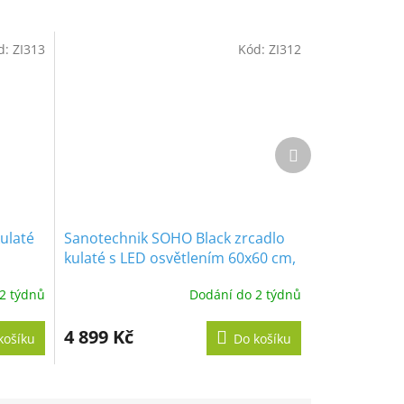
d:
ZI313
Kód:
ZI312
Další
produkt
ulaté
Sanotechnik SOHO Black zrcadlo
kulaté s LED osvětlením 60x60 cm,
designové zavěšení, černé
2 týdnů
Dodání do 2 týdnů
4 899 Kč
košíku
Do košíku