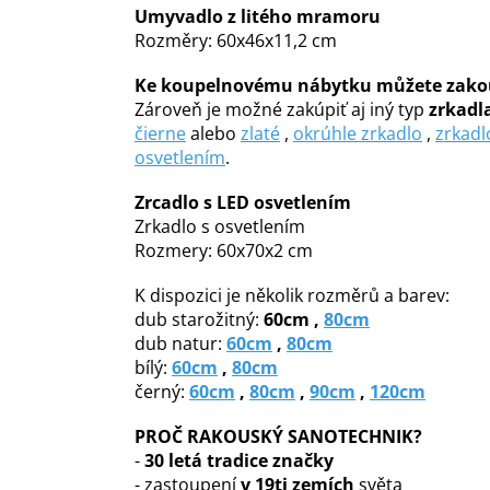
Umyvadlo z litého mramoru
Rozměry: 60x46x11,2 cm
Ke koupelnovému nábytku můžete zako
Zároveň je možné zakúpiť aj iný typ
zrkadl
čierne
alebo
zlaté
,
okrúhle zrkadlo
,
zrkadl
osvetlením
.
Zrcadlo s LED osvetlením
Zrkadlo s osvetlením
Rozmery: 60x70x2 cm
K d
ispozici je několik rozměrů a barev:
dub starožitný:
60cm ,
80cm
dub natur:
60cm
,
80cm
bílý:
60cm
,
80cm
černý:
60cm
,
80cm
,
90cm
,
120cm
PROČ RAKOUSKÝ SANOTECHNIK?
-
30 letá tradice značky
- zastoupení
v 19ti zemích
světa