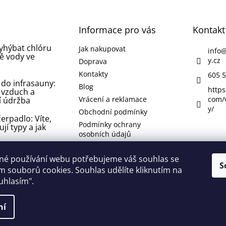
Informace pro vás
Kontakt
vyhýbat chlóru
Jak nakupovat
info
ě vody ve
y.cz
Doprava
Kontakty
605 5
 do infrasauny:
Blog
https
 vzduch a
Vrácení a reklamace
com/
í údržba
y/
Obchodní podmínky
erpadlo: Víte,
Podmínky ochrany
ují typy a jak
osobních údajů
 koupelně nebo
né používání webu potřebujeme váš souhlas se
 jak se jí
S
 souborů cookies. Souhlas udělíte kliknutím na
 odstranit ji?
ouhlasím".
lí
ní
 vyhrazena.