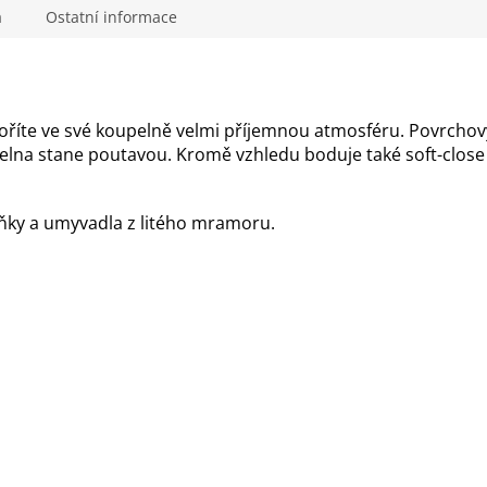
a
Ostatní informace
voříte ve své koupelně velmi příjemnou atmosféru. Povrcho
lna stane poutavou. Kromě vzhledu boduje také soft-close 
ňky a umyvadla z litého mramoru.