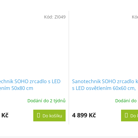
M
Kód:
ZI049
Kó
A
chnik SOHO zrcadlo s LED
Sanotechnik SOHO zrcadlo k
ením 50x80 cm
s LED osvětlením 60x60 cm,
designové zavěšení, zlaté
Dodání do 2 týdnů
Dodání do 
 Kč
4 899 Kč
Do košíku
Do 