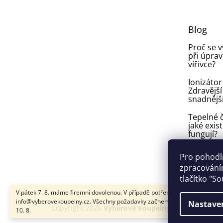
a
t
Blog
í
Proč se 
při úprav
vířivce?
Ionizátor
Zdravější
snadnějš
Tepelné č
jaké exist
fungují?
Plíseň v
Pro pohodl
ve vířivce:
zpracováním
vyhnout a
tlačítko "S
V pátek 7. 8. máme firemní dovolenou. V případě potřeby nám napište na
info@vyberovekoupelny.cz. Všechny požadavky začneme vyřizovat v pondě
Nastave
Copyright 2026
Výběrové Koupelny
. Všechna práva
10. 8.