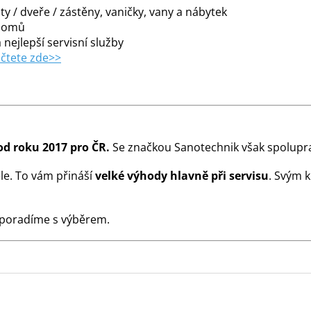
y / dveře / zástěny, vaničky, vany a nábytek
 domů
 nejlepší servisní služby
čtete zde>>
od roku 2017 pro ČR.
Se značkou Sanotechnik však spolupra
le. To vám přináší
velké výhody hlavně při servisu
. Svým 
 poradíme s výběrem.