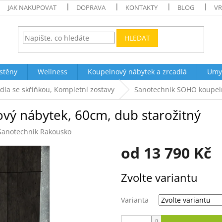
JAK NAKUPOVAT
DOPRAVA
KONTAKTY
BLOG
VR
HLEDAT
stěny
Wellness
Koupelnový nábytek a zrcadlá
Umy
la se skříňkou, Kompletní zostavy
Sanotechnik SOHO koupeln
ý nábytek, 60cm, dub starožitný
Sanotechnik Rakousko
od
13 790 Kč
Měrná
Zvolte variantu
cena:
Varianta