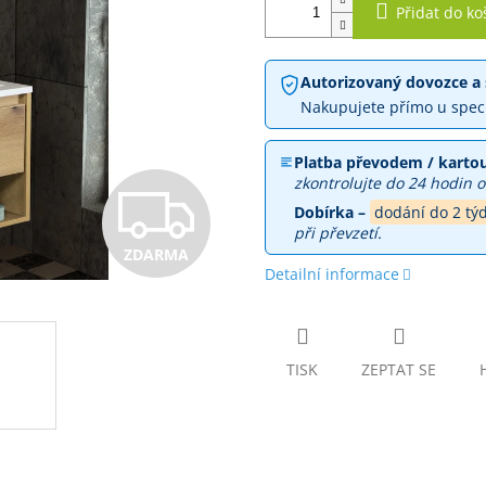
Přidat do ko
Autorizovaný dovozce a 
Nakupujete přímo u spec
Platba převodem / kartou
zkontrolujte do 24 hodin o
Z
Dobírka –
dodání do 2 tý
při převzetí.
ZDARMA
D
Detailní informace
A
TISK
ZEPTAT SE
R