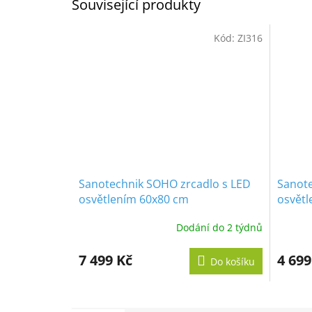
Související produkty
Kód:
ZI316
Sanotechnik SOHO zrcadlo s LED
Sanote
osvětlením 60x80 cm
osvětl
Dodání do 2 týdnů
7 499 Kč
4 699
Do košíku