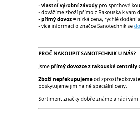
-
vlastní výrobní závody
pro sprchové kout
- dovážíme zboží přímo z Rakouska k vám
-
přímý dovoz
= nízká cena, rychlé dodání a
- více informací o značce Sanotechnik se
do
PROČ NAKOUPIT SANOTECHNIK U NÁS?
Jsme
přímý dovozce z rakouské centrály 
Zboží nepřekupujeme
od zprostředkovate
poskytujeme jim na ně speciální ceny.
Sortiment značky dobře známe a rádi vám
Z
á
p