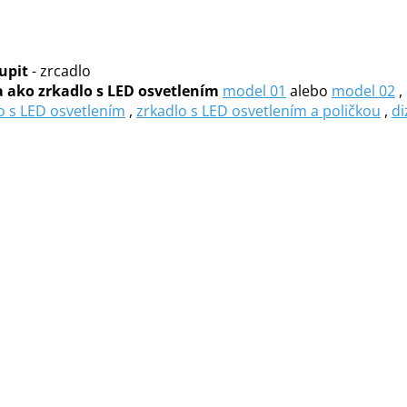
upit
- zrcadlo
a ako zrkadlo s LED osvetlením
model 01
alebo
model 02
,
o s LED osvetlením
,
zrkadlo s LED osvetlením a poličkou
,
di