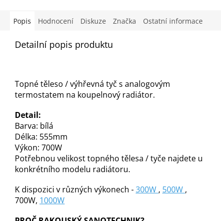
Popis
Hodnocení
Diskuze
Značka
Ostatní informace
Detailní popis produktu
Topné těleso / výhřevná tyč s analogovým
termostatem na koupelnový radiátor.
Detail:
Barva: bílá
Délka: 555mm
Výkon: 700W
Potřebnou velikost topného tělesa / tyče najdete u
konkrétního modelu radiátoru.
K dispozici v různých výkonech -
300W
,
500W
,
700W,
1000W
PROČ RAKOUSKÝ SANOTECHNIK?