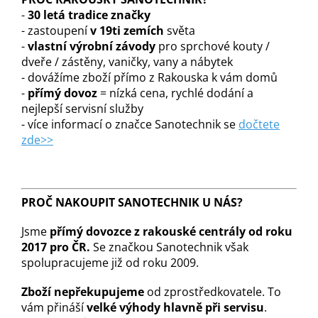
-
30 letá tradice značky
- zastoupení
v 19ti zemích
světa
-
vlastní výrobní závody
pro sprchové kouty /
dveře / zástěny, vaničky, vany a nábytek
- dovážíme zboží přímo z Rakouska k vám domů
-
přímý dovoz
= nízká cena, rychlé dodání a
nejlepší servisní služby
- více informací o značce Sanotechnik se
dočtete
zde>>
PROČ NAKOUPIT SANOTECHNIK U NÁS?
Jsme
přímý dovozce z rakouské centrály od roku
2017 pro ČR.
Se značkou Sanotechnik však
spolupracujeme již od roku 2009.
Zboží nepřekupujeme
od zprostředkovatele. To
vám přináší
velké výhody hlavně při servisu
.