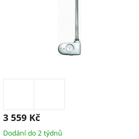
3 559 Kč
Měrná
Dodání do 2 týdnů
cena: