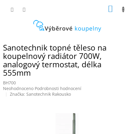
Přejít
NÁKUP
na
obsah
KOŠÍK
Sanotechnik topné těleso na
koupelnový radiátor 700W,
analogový termostat, délka
555mm
BH700
Průměrné
Neohodnoceno
Podrobnosti hodnocení
hodnocení
Značka:
Sanotechnik Rakousko
produktu
je
0,0
z
5
hvězdiček.