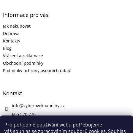
Informace pro vás
Jak nakupovat
Doprava
Kontakty
Blog
Vrácení a reklamace
Obchodní podmínky
Podmínky ochrany osobních údajů
Kontakt
info
@
vyberovekoupelny.cz
605 570 770
https://www.facebook.com/vyberovekoupelny/
Pro pohodlné používání webu potřebujeme
váš souhlas se zpracováním souborů cookies. Souhlas