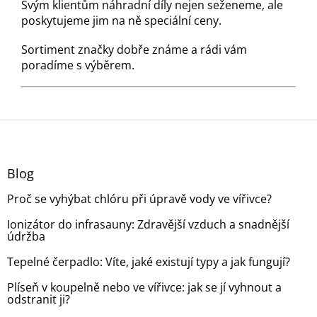
Svým klientům náhradní díly nejen seženeme, ale
poskytujeme jim na ně speciální ceny.
Sortiment značky dobře známe a rádi vám
poradíme s výběrem.
Z
á
p
a
Blog
t
Proč se vyhýbat chlóru při úpravě vody ve vířivce?
í
Ionizátor do infrasauny: Zdravější vzduch a snadnější
údržba
Tepelné čerpadlo: Víte, jaké existují typy a jak fungují?
Plíseň v koupelně nebo ve vířivce: jak se jí vyhnout a
odstranit ji?