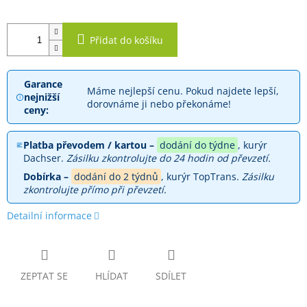
Přidat do košíku
Garance
Máme nejlepší cenu. Pokud najdete lepší,
nejnižší
dorovnáme ji nebo překonáme!
ceny:
Platba převodem / kartou –
dodání do týdne
, kurýr
Dachser.
Zásilku zkontrolujte do 24 hodin od převzetí.
Dobírka –
dodání do 2 týdnů
, kurýr TopTrans.
Zásilku
zkontrolujte přímo při převzetí.
Detailní informace
ZEPTAT SE
HLÍDAT
SDÍLET