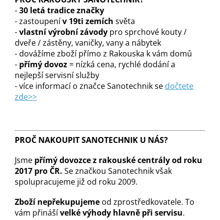
-
30 letá tradice značky
- zastoupení
v 19ti zemích
světa
-
vlastní výrobní závody
pro sprchové kouty /
dveře / zástěny, vaničky, vany a nábytek
- dovážíme zboží přímo z Rakouska k vám domů
-
přímý dovoz
= nízká cena, rychlé dodání a
nejlepší servisní služby
- více informací o značce Sanotechnik se
dočtete
zde>>
PROČ NAKOUPIT SANOTECHNIK U NÁS?
Jsme
přímý dovozce z rakouské centrály od roku
2017 pro ČR.
Se značkou Sanotechnik však
spolupracujeme již od roku 2009.
Zboží nepřekupujeme
od zprostředkovatele. To
vám přináší
velké výhody hlavně při servisu
.