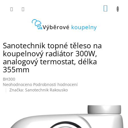
Přejít
NÁKUP
na
obsah
KOŠÍK
Sanotechnik topné těleso na
koupelnový radiátor 300W,
analogový termostat, délka
355mm
BH300
Průměrné
Neohodnoceno
Podrobnosti hodnocení
hodnocení
Značka:
Sanotechnik Rakousko
produktu
je
0,0
z
5
hvězdiček.