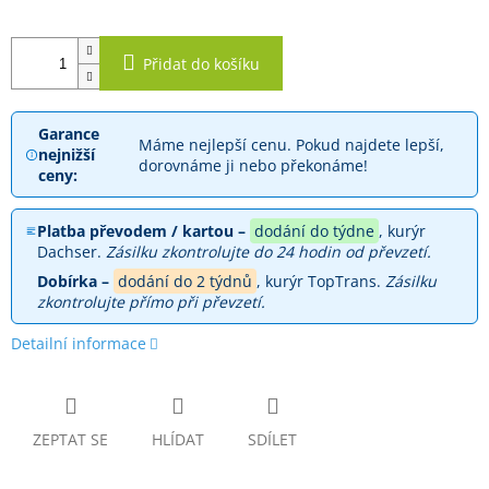
Přidat do košíku
Garance
Máme nejlepší cenu. Pokud najdete lepší,
nejnižší
dorovnáme ji nebo překonáme!
ceny:
Platba převodem / kartou –
dodání do týdne
, kurýr
Dachser.
Zásilku zkontrolujte do 24 hodin od převzetí.
Dobírka –
dodání do 2 týdnů
, kurýr TopTrans.
Zásilku
zkontrolujte přímo při převzetí.
Detailní informace
ZEPTAT SE
HLÍDAT
SDÍLET