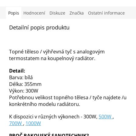
Popis
Hodnocení
Diskuze
Značka
Ostatní informace
Detailní popis produktu
Topné těleso / výhřevná tyč s analogovým
termostatem na koupelnový radiátor.
Detail:
Barva: bílá
Délka: 355mm
Výkon: 300W
Potřebnou velikost topného tělesa / tyče najdete /u
konkrétního modelu radiátoru.
K dispozici v různých výkonech - 300W,
500W
,
700W
,
1000W
PROČ RAKOUSKÝ SANOTECHNIK?