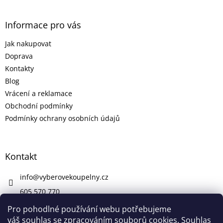
Informace pro vás
Jak nakupovat
Doprava
Kontakty
Blog
Vrácení a reklamace
Obchodní podmínky
Podmínky ochrany osobních údajů
Kontakt
info
@
vyberovekoupelny.cz
605 570 770
https://www.facebook.com/vyberovekoupelny/
Pro pohodlné používání webu potřebujeme
váš souhlas se zpracováním souborů cookies. Souhlas