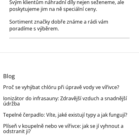
Svým klientům náhradní díly nejen seženeme, ale
poskytujeme jim na ně speciální ceny.
Sortiment značky dobře známe a rádi vám
poradíme s výběrem.
Z
á
p
a
Blog
t
Proč se vyhýbat chlóru při úpravě vody ve vířivce?
í
Ionizátor do infrasauny: Zdravější vzduch a snadnější
údržba
Tepelné čerpadlo: Víte, jaké existují typy a jak fungují?
Plíseň v koupelně nebo ve vířivce: jak se jí vyhnout a
odstranit ji?