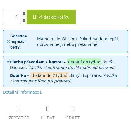
Přidat do košíku
Garance
Máme nejlepší cenu. Pokud najdete lepší,
nejnižší
dorovnáme ji nebo překonáme!
ceny:
Platba převodem / kartou –
dodání do týdne
, kurýr
Dachser.
Zásilku zkontrolujte do 24 hodin od převzetí.
Dobírka –
dodání do 2 týdnů
, kurýr TopTrans.
Zásilku
zkontrolujte přímo při převzetí.
Detailní informace
ZEPTAT SE
HLÍDAT
SDÍLET