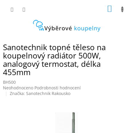
Přejít
NÁKUP
na
obsah
KOŠÍK
Sanotechnik topné těleso na
koupelnový radiátor 500W,
analogový termostat, délka
455mm
BH500
Průměrné
Neohodnoceno
Podrobnosti hodnocení
hodnocení
Značka:
Sanotechnik Rakousko
produktu
je
0,0
z
5
hvězdiček.