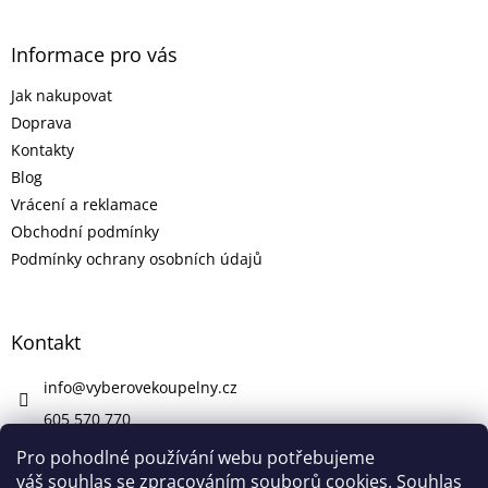
Informace pro vás
Jak nakupovat
Doprava
Kontakty
Blog
Vrácení a reklamace
Obchodní podmínky
Podmínky ochrany osobních údajů
Kontakt
info
@
vyberovekoupelny.cz
605 570 770
https://www.facebook.com/vyberovekoupelny/
Pro pohodlné používání webu potřebujeme
váš souhlas se zpracováním souborů cookies. Souhlas