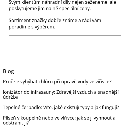
Svým klientům náhradní díly nejen seženeme, ale
poskytujeme jim na ně speciální ceny.
Sortiment značky dobře známe a rádi vám
poradíme s výběrem.
Z
á
p
a
Blog
t
Proč se vyhýbat chlóru při úpravě vody ve vířivce?
í
Ionizátor do infrasauny: Zdravější vzduch a snadnější
údržba
Tepelné čerpadlo: Víte, jaké existují typy a jak fungují?
Plíseň v koupelně nebo ve vířivce: jak se jí vyhnout a
odstranit ji?