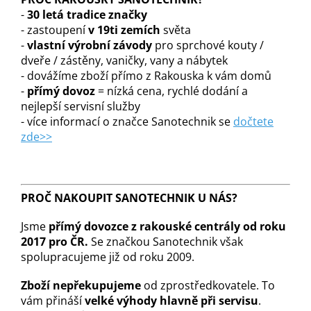
-
30 letá tradice značky
- zastoupení
v 19ti zemích
světa
-
vlastní výrobní závody
pro sprchové kouty /
dveře / zástěny, vaničky, vany a nábytek
- dovážíme zboží přímo z Rakouska k vám domů
-
přímý dovoz
= nízká cena, rychlé dodání a
nejlepší servisní služby
- více informací o značce Sanotechnik se
dočtete
zde>>
PROČ NAKOUPIT SANOTECHNIK U NÁS?
Jsme
přímý dovozce z rakouské centrály od roku
2017 pro ČR.
Se značkou Sanotechnik však
spolupracujeme již od roku 2009.
Zboží nepřekupujeme
od zprostředkovatele. To
vám přináší
velké výhody hlavně při servisu
.