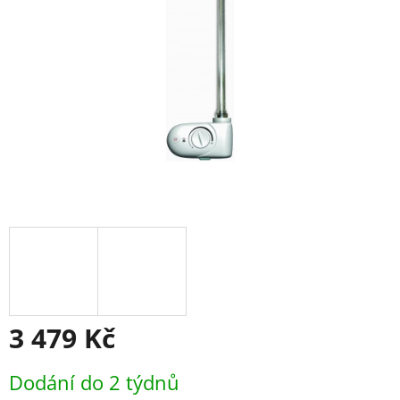
3 479 Kč
Měrná
Dodání do 2 týdnů
cena: