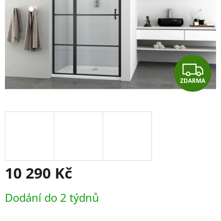
Z
ZDARMA
D
A
R
M
A
10 290 Kč
Měrná
Dodání do 2 týdnů
cena: