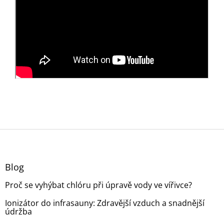
Z
á
p
a
Blog
t
Proč se vyhýbat chlóru při úpravě vody ve vířivce?
í
Ionizátor do infrasauny: Zdravější vzduch a snadnější
údržba