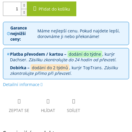
Přidat do košíku
Garance
Máme nejlepší cenu. Pokud najdete lepší,
nejnižší
dorovnáme ji nebo překonáme!
ceny:
Platba převodem / kartou –
dodání do týdne
, kurýr
Dachser.
Zásilku zkontrolujte do 24 hodin od převzetí.
Dobírka –
dodání do 2 týdnů
, kurýr TopTrans.
Zásilku
zkontrolujte přímo při převzetí.
Detailní informace
ZEPTAT SE
HLÍDAT
SDÍLET