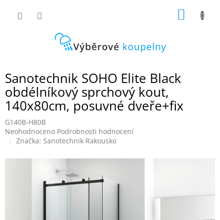
Přejít
NÁKUP
na
obsah
KOŠÍK
Sanotechnik SOHO Elite Black
obdélníkový sprchový kout,
140x80cm, posuvné dveře+fix
G140B-H80B
Průměrné
Neohodnoceno
Podrobnosti hodnocení
hodnocení
Značka:
Sanotechnik Rakousko
produktu
je
0,0
z
5
hvězdiček.