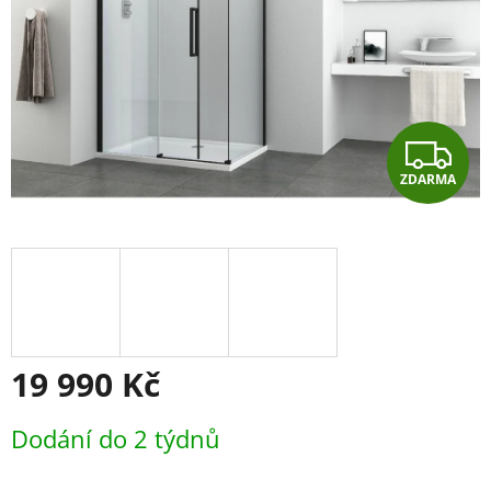
Z
ZDARMA
D
A
R
M
A
19 990 Kč
Měrná
Dodání do 2 týdnů
cena: