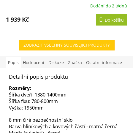
Dodání do 2 týdnů
1 939 Kč
Do košíku
ZOBRAZIT VŠECHNY SOUVISEJÍCÍ PRODUKTY
Popis
Hodnocení
Diskuze
Značka
Ostatní informace
Detailní popis produktu
Rozměry:
Šířka dveří: 1380-1400mm
Šířka fixu: 780-800mm
Výška: 1950mm
8 mm čiré bezpečnostní sklo
Barva hliníkových a kovových částí - matná černá