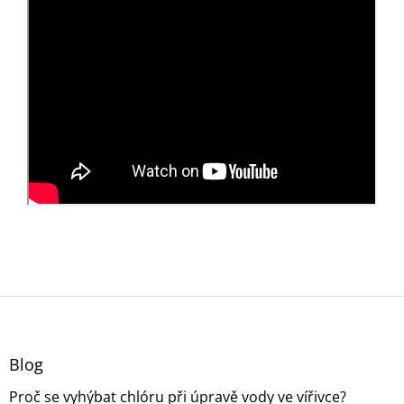
Z
á
p
a
Blog
t
Proč se vyhýbat chlóru při úpravě vody ve vířivce?
í