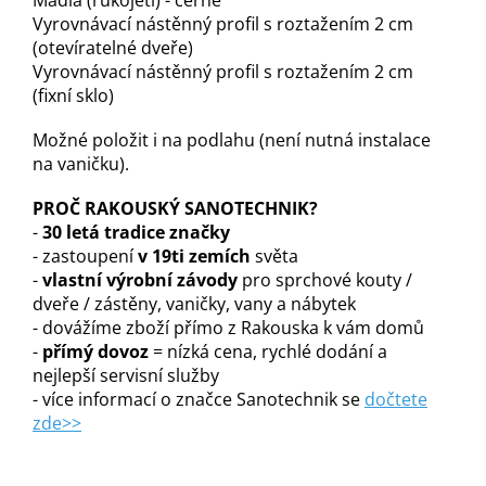
Madla (rukojeti) - černé
Vyrovnávací nástěnný profil s roztažením 2 cm
(otevíratelné dveře)
Vyrovnávací nástěnný profil s roztažením 2 cm
(fixní sklo)
Možné položit i na podlahu (není nutná instalace
na vaničku).
PROČ RAKOUSKÝ SANOTECHNIK?
-
30 letá tradice značky
- zastoupení
v 19ti zemích
světa
-
vlastní výrobní závody
pro sprchové kouty /
dveře / zástěny, vaničky, vany a nábytek
- dovážíme zboží přímo z Rakouska k vám domů
-
přímý dovoz
= nízká cena, rychlé dodání a
nejlepší servisní služby
- více informací o značce Sanotechnik se
dočtete
zde>>