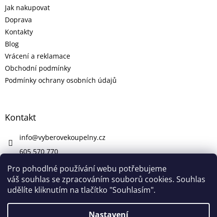
Jak nakupovat
Doprava
Kontakty
Blog
Vrácení a reklamace
Obchodní podmínky
Podmínky ochrany osobních údajů
Kontakt
info
@
vyberovekoupelny.cz
605 570 770
https://www.facebook.com/vyberovekoupelny/
Pro pohodlné používání webu potřebujeme
váš souhlas se zpracováním souborů cookies. Souhlas
udělíte kliknutím na tlačítko "Souhlasím".
Vytvořil Shoptet
Nastavení