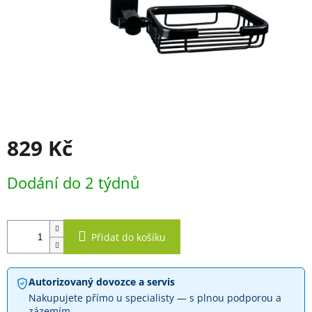
829 Kč
Měrná
Dodání do 2 týdnů
cena:
Přidat do košíku
Autorizovaný dovozce a servis
Nakupujete přímo u specialisty — s plnou podporou a
zázemím.