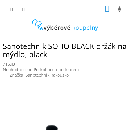
Přejít
NÁKUP
na
obsah
KOŠÍK
Sanotechnik SOHO BLACK držák na
mýdlo, black
7169B
Průměrné
Neohodnoceno
Podrobnosti hodnocení
hodnocení
Značka:
Sanotechnik Rakousko
produktu
je
0,0
z
5
hvězdiček.