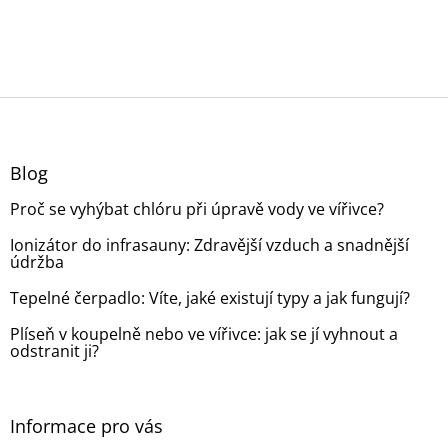
Z
á
p
a
Blog
t
Proč se vyhýbat chlóru při úpravě vody ve vířivce?
í
Ionizátor do infrasauny: Zdravější vzduch a snadnější
údržba
Tepelné čerpadlo: Víte, jaké existují typy a jak fungují?
Plíseň v koupelně nebo ve vířivce: jak se jí vyhnout a
odstranit ji?
Informace pro vás