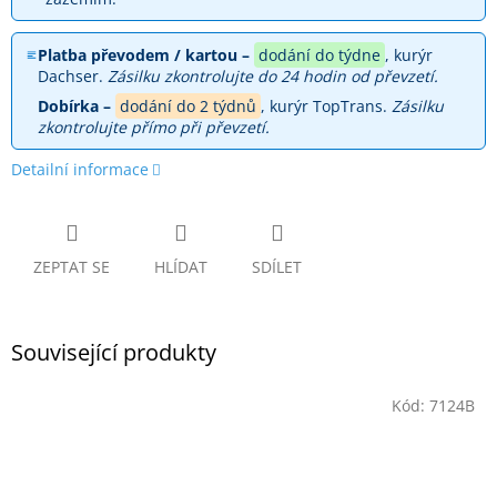
Platba převodem / kartou –
dodání do týdne
, kurýr
Dachser.
Zásilku zkontrolujte do 24 hodin od převzetí.
Dobírka –
dodání do 2 týdnů
, kurýr TopTrans.
Zásilku
zkontrolujte přímo při převzetí.
Detailní informace
ZEPTAT SE
HLÍDAT
SDÍLET
Související produkty
Kód:
7124B