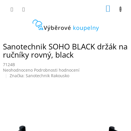
Přejít
NÁKUP
na
obsah
KOŠÍK
Sanotechnik SOHO BLACK držák na
ručníky rovný, black
7124B
Průměrné
Neohodnoceno
Podrobnosti hodnocení
hodnocení
Značka:
Sanotechnik Rakousko
produktu
je
0,0
z
5
hvězdiček.