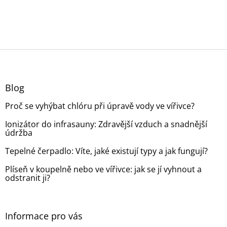
Z
á
p
a
Blog
t
Proč se vyhýbat chlóru při úpravě vody ve vířivce?
í
Ionizátor do infrasauny: Zdravější vzduch a snadnější
údržba
Tepelné čerpadlo: Víte, jaké existují typy a jak fungují?
Plíseň v koupelně nebo ve vířivce: jak se jí vyhnout a
odstranit ji?
Informace pro vás