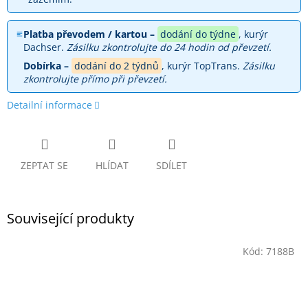
Platba převodem / kartou –
dodání do týdne
, kurýr
Dachser.
Zásilku zkontrolujte do 24 hodin od převzetí.
Dobírka –
dodání do 2 týdnů
, kurýr TopTrans.
Zásilku
zkontrolujte přímo při převzetí.
Detailní informace
ZEPTAT SE
HLÍDAT
SDÍLET
Související produkty
Kód:
7188B