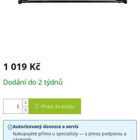
1 019 Kč
Měrná
Dodání do 2 týdnů
cena:
Přidat do košíku
Autorizovaný dovozce a servis
Nakupujete přímo u specialisty — s plnou podporou a
zázemím.