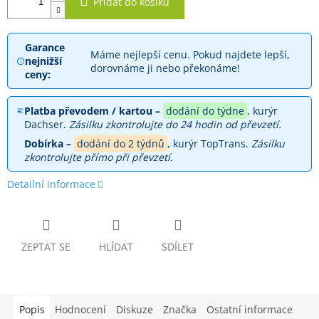
Přidat do košíku
Garance
Máme nejlepší cenu. Pokud najdete lepší,
nejnižší
dorovnáme ji nebo překonáme!
ceny:
Platba převodem / kartou –
dodání do týdne
, kurýr
Dachser.
Zásilku zkontrolujte do 24 hodin od převzetí.
Dobírka –
dodání do 2 týdnů
, kurýr TopTrans.
Zásilku
zkontrolujte přímo při převzetí.
Detailní informace
ZEPTAT SE
HLÍDAT
SDÍLET
Popis
Hodnocení
Diskuze
Značka
Ostatní informace