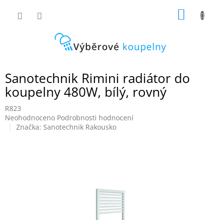
Přejít
NÁKUP
na
obsah
KOŠÍK
Sanotechnik Rimini radiátor do
koupelny 480W, bílý, rovný
R823
Průměrné
Neohodnoceno
Podrobnosti hodnocení
hodnocení
Značka:
Sanotechnik Rakousko
produktu
je
0,0
z
5
hvězdiček.