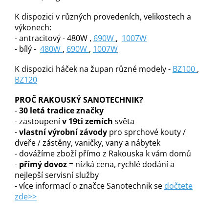
K dispozici v různých provedeních, velikostech a
výkonech:
- antracitový - 480W ,
690W
,
1007W
- bílý -
480W
,
690W
,
1007W
K dispozici háček na župan různé modely -
BZ100
,
BZ120
PROČ RAKOUSKÝ SANOTECHNIK?
-
30 letá tradice značky
- zastoupení
v 19ti zemích
světa
-
vlastní výrobní závody
pro sprchové kouty /
dveře / zástěny, vaničky, vany a nábytek
- dovážíme zboží přímo z Rakouska k vám domů
-
přímý dovoz
= nízká cena, rychlé dodání a
nejlepší servisní služby
- více informací o značce Sanotechnik se
dočtete
zde>>