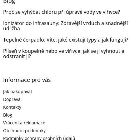
a
Blog
t
Proč se vyhýbat chlóru při úpravě vody ve vířivce?
í
Ionizátor do infrasauny: Zdravější vzduch a snadnější
údržba
Tepelné čerpadlo: Víte, jaké existují typy a jak fungují?
Plíseň v koupelně nebo ve vířivce: jak se jí vyhnout a
odstranit ji?
Informace pro vás
Jak nakupovat
Doprava
Kontakty
Blog
Vrácení a reklamace
Obchodní podmínky
Podmínky ochrany osobních údajů