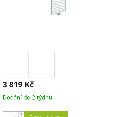
3 819 Kč
Měrná
Dodání do 2 týdnů
cena: