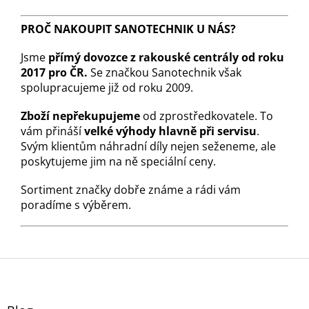
PROČ NAKOUPIT SANOTECHNIK U NÁS?
Jsme
přímý dovozce z rakouské centrály od roku
2017 pro ČR.
Se značkou Sanotechnik však
spolupracujeme již od roku 2009.
Zboží nepřekupujeme
od zprostředkovatele. To
vám přináší
velké výhody hlavně při servisu
.
Svým klientům náhradní díly nejen seženeme, ale
poskytujeme jim na ně speciální ceny.
Sortiment značky dobře známe a rádi vám
poradíme s výběrem.
Z
á
p