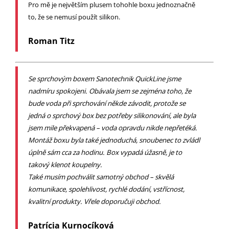
Pro mě je největším plusem tohohle boxu jednoznačně
to, že se nemusí použít silikon.
Roman Titz
Se sprchovým boxem Sanotechnik QuickLine jsme
nadmíru spokojeni. Obávala jsem se zejména toho, že
bude voda při sprchování někde závodit, protože se
jedná o sprchový box bez potřeby silikonování, ale byla
jsem mile překvapená – voda opravdu nikde nepřetéká.
Montáž boxu byla také jednoduchá, snoubenec to zvládl
úplně sám cca za hodinu. Box vypadá úžasně, je to
takový klenot koupelny.
Také musím pochválit samotný obchod – skvělá
komunikace, spolehlivost, rychlé dodání, vstřícnost,
kvalitní produkty. Vřele doporučuji obchod.
Patrícia Kurnocíková