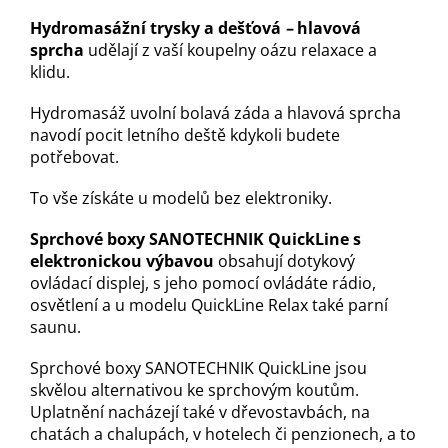
Hydromasážní trysky a dešťová
–
hlavová
sprcha
udělají z vaší koupelny oázu relaxace a
klidu.
Hydromasáž uvolní bolavá záda a hlavová sprcha
navodí pocit letního deště kdykoli budete
potřebovat.
T
o vše získáte u modelů bez elektroniky.
Sprchové boxy SANOTECHNIK QuickLine s
elektronickou výbavou
obsahují dotykový
ovládací displej, s jeho pomocí ovládáte rádio,
osvětlení a u modelu QuickLine Relax také parní
saunu.
Sprchové boxy SANOTECHNIK QuickLine jsou
skvělou alternativou ke sprchovým koutům.
Uplatnění nacházejí také v dřevostavbách, na
chatách a chalupách, v hotelech či penzionech, a to