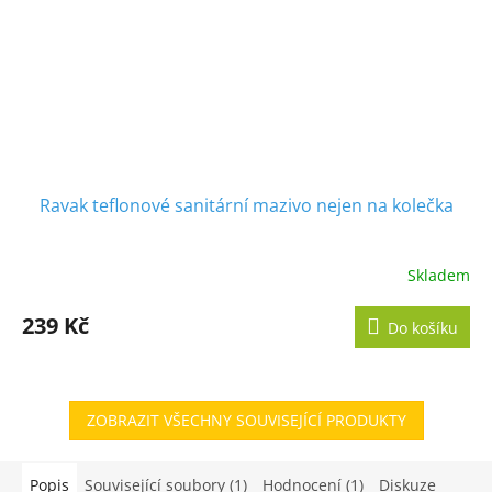
Ravak teflonové sanitární mazivo nejen na kolečka
Skladem
Průměrné
hodnocení
produktu
239 Kč
Do košíku
je
5,0
z
5
ZOBRAZIT VŠECHNY SOUVISEJÍCÍ PRODUKTY
hvězdiček.
Popis
Související soubory (1)
Hodnocení (1)
Diskuze