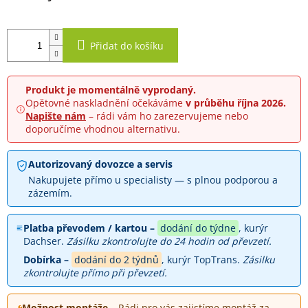
Přidat do košíku
Produkt je momentálně vyprodaný.
Opětovné naskladnění očekáváme
v průběhu října 2026.
Napište nám
– rádi vám ho zarezervujeme nebo
doporučíme vhodnou alternativu.
Autorizovaný dovozce a servis
Nakupujete přímo u specialisty — s plnou podporou a
zázemím.
Platba převodem / kartou –
dodání do týdne
, kurýr
Dachser.
Zásilku zkontrolujte do 24 hodin od převzetí.
Dobírka –
dodání do 2 týdnů
, kurýr TopTrans.
Zásilku
zkontrolujte přímo při převzetí.
Možnost montáže
– Rádi pro vás zajistíme montáž za