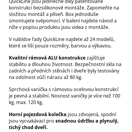
QuickLine jsou jedinečné díky patentované
konstrukci bezsilikonové montáže. Zapomeňte na
složitou montáž a plíseň. Box jednoduše
smontujete svépomocí. V balení najdete návod a
níže v popisu produktu jsou videa z montáže.
V nabídce řady QuickLine najdete až 24 modelů,
které se liší pouze rozměry, barvou a výbavou.
Kvalitní rámová ALU konstrukce
zajišťuje
stabilitu a dlouhou životnost. Bezpečnostní skla na
zadních a předních stěnách i dveře byly testovány
na odolnost vůči nárazu až 80 kg.
Sprchová vanička s rámovou ocelovou konstrukcí
je pevná a stabilní. Nosnost vaničky je více než 100
kg, max. 120 kg.
Horní pojezdová kolečka
jsou zdvojená, spodní
jsou vycvakávací pro
snadnou údržbu a plynulý,
tichý chod dveří.