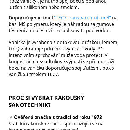
(bez vaničky), je nutno spoj boxu s podlahou
utěsnit silikonem nebo tmelem.
Doporučujeme tmel
"TEC7 transparentní tmel"
na
bázi MS polymeru, který je náhradou za gumové
těsnění a neplesniví. Lze aplikovat i pod vodou.
Vanička je vyrobena s odtokovou drážkou, lemem,
který zabraňuje přímému vytékání vody. Při
intenzivním sprchování může voda protéct. V
koupelnách bez odtokové výpusti se při montáži
boxu na vaničku doporučuje spojit/utěsnit box s
vaničkou tmelem TEC7.
PROČ SI VYBRAT RAKOUSKÝ
SANOTECHNIK?
✅
Ověřená značka s tradicí od roku 1973
Stabilní rakouská značka specializující se na
koupelnové a wellness vybavení.