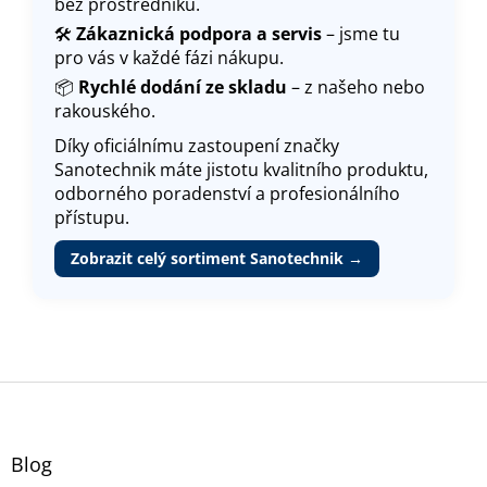
bez prostředníků.
🛠️
Zákaznická podpora a servis
– jsme tu
pro vás v každé fázi nákupu.
📦
Rychlé dodání ze skladu
– z našeho nebo
rakouského.
Díky oficiálnímu zastoupení značky
Sanotechnik máte jistotu kvalitního produktu,
odborného poradenství a profesionálního
přístupu.
Zobrazit celý sortiment Sanotechnik →
Z
á
p
a
Blog