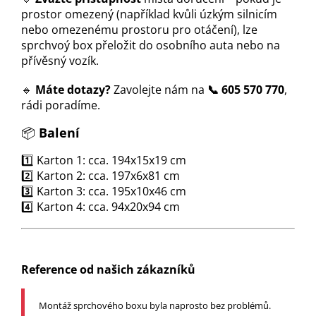
prostor omezený (například kvůli úzkým silnicím
nebo omezenému prostoru pro otáčení), lze
sprchvoý box přeložit do osobního auta nebo na
přívěsný vozík.
🔹
Máte dotazy?
Zavolejte nám na
📞 605 570 770
,
rádi poradíme.
📦
Balení
1️⃣ Karton 1: cca. 194x15x19 cm
2️⃣ Karton 2: cca. 197x6x81 cm
3️⃣ Karton 3: cca. 195x10x46 cm
4️⃣ Karton 4: cca. 94x20x94 cm
Reference od našich zákazníků
Montáž sprchového boxu byla naprosto bez problémů.