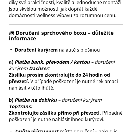
díky své praktičnosti, kvalitě a jednoduché montáži.
Jsou skvělou možností, jak dopřát každé
domácnosti wellness výbavu za rozumnou cenu.
🚛
Doručení sprchového boxu – důležité
informace
🔹
Doručení kurýrem
na autě s plošinou
a)
Platba bank. převodem / kartou –
doručení
kurýrem
Dachser:
Zásilku prosím zkontrolujte do 24 hodin od
převzetí.
V případě poškození je nutné reklamaci
nahlásit v této lhůtě.
b)
Platba na dobírku
– doručení kurýrem
TopTrans:
Zkontrolujte zásilku přímo při převzetí.
Případné
poškození je nutné nahlásit ihned kurýrovi.
🔹
Zvažte přístupnost
místa doručení – pokud je