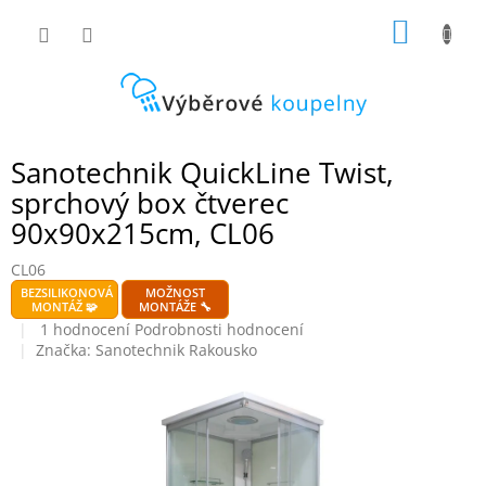
Přejít
NÁKUP
na
obsah
KOŠÍK
Sanotechnik QuickLine Twist,
sprchový box čtverec
90x90x215cm, CL06
CL06
BEZSILIKONOVÁ
MOŽNOST
MONTÁŽ 🧩
MONTÁŽE 🔧
Průměrné
1 hodnocení
Podrobnosti hodnocení
hodnocení
Značka:
Sanotechnik Rakousko
produktu
je
5,0
z
5
hvězdiček.