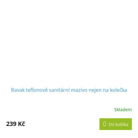
Ravak teflonové sanitární mazivo nejen na kolečka
Skladem
Průměrné
hodnocení
produktu
239 Kč
Do košíku
je
5,0