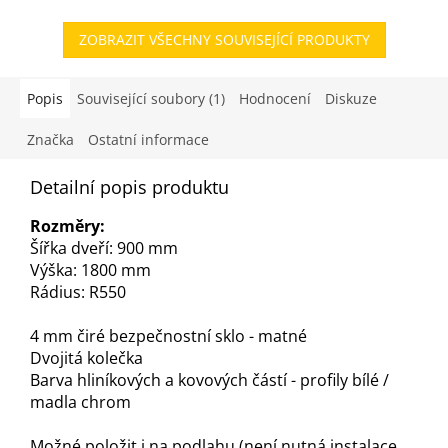
z
5
ZOBRAZIT VŠECHNY SOUVISEJÍCÍ PRODUKTY
hvězdiček.
Popis
Související soubory (1)
Hodnocení
Diskuze
Značka
Ostatní informace
Detailní popis produktu
Rozměry:
Šířka dveří: 900 mm
Výška: 1800 mm
Rádius: R550
4 mm čiré bezpečnostní sklo - matné
Dvojitá kolečka
Barva hliníkových a kovových částí - profily bílé /
madla chrom
Možné položit i na podlahu (není nutná instalace