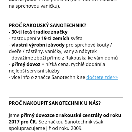
na sprchovou vaničku).
P
ROČ RAKOUSKÝ SANOTECHNIK?
-
30-ti letá tradice značky
- zastoupení
v 19-ti zemích
světa
-
vlastní výrobní závody
pro sprchové kouty /
dveře / zástěny, vaničky, vany a nábytek
- dovážíme zboží přímo z Rakouska ke vám domů
-
přímý dovoz
= nízká cena, rychlé dodání a
nejlepší servisní služby
- více info o značce Sanotechnik se
dočtete zde>>
PROČ NAKOUPIT SANOTECHNIK U NÁS?
Jsme
přímý dovozce z rakouské centrály od roku
2017 pro ČR.
Se značkou Sanotechnik však
spolupracujeme již od roku 2009.