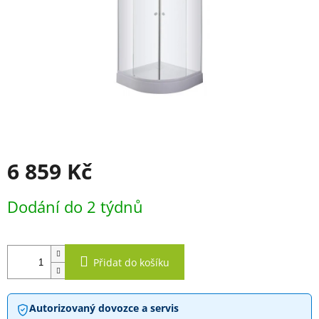
6 859 Kč
Měrná
Dodání do 2 týdnů
cena:
Přidat do košíku
Autorizovaný dovozce a servis