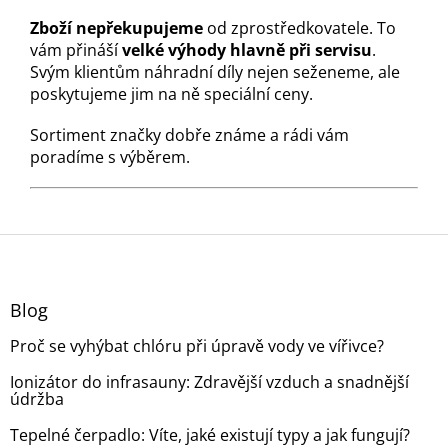
Zboží nepřekupujeme
od zprostředkovatele. To
vám přináší
velké výhody hlavně při servisu
.
Svým klientům náhradní díly nejen seženeme, ale
poskytujeme jim na ně speciální ceny.
Sortiment značky dobře známe a rádi vám
poradíme s výběrem.
Z
á
p
a
Blog
t
Proč se vyhýbat chlóru při úpravě vody ve vířivce?
í
Ionizátor do infrasauny: Zdravější vzduch a snadnější
údržba
Tepelné čerpadlo: Víte, jaké existují typy a jak fungují?