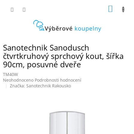
Přejít
NÁKUP
na
obsah
KOŠÍK
Sanotechnik Sanodusch
čtvrtkruhový sprchový kout, šířka
90cm, posuvné dveře
TM40W
Průměrné
Neohodnoceno
Podrobnosti hodnocení
hodnocení
Značka:
Sanotechnik Rakousko
produktu
je
0,0
z
5
hvězdiček.