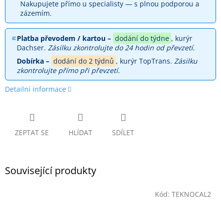
Nakupujete přímo u specialisty — s plnou podporou a
zázemím.
Platba převodem / kartou –
dodání do týdne
, kurýr
Dachser.
Zásilku zkontrolujte do 24 hodin od převzetí.
Dobírka –
dodání do 2 týdnů
, kurýr TopTrans.
Zásilku
zkontrolujte přímo při převzetí.
Detailní informace
ZEPTAT SE
HLÍDAT
SDÍLET
Související produkty
Kód:
TEKNOCAL2