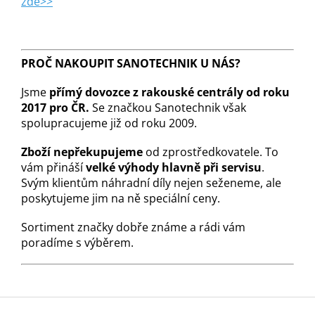
zde>>
PROČ NAKOUPIT SANOTECHNIK U NÁS?
Jsme
přímý dovozce z rakouské centrály od roku
2017 pro ČR.
Se značkou Sanotechnik však
spolupracujeme již od roku 2009.
Zboží nepřekupujeme
od zprostředkovatele. To
vám přináší
velké výhody hlavně při servisu
.
Svým klientům náhradní díly nejen seženeme, ale
poskytujeme jim na ně speciální ceny.
Sortiment značky dobře známe a rádi vám
poradíme s výběrem.
Z