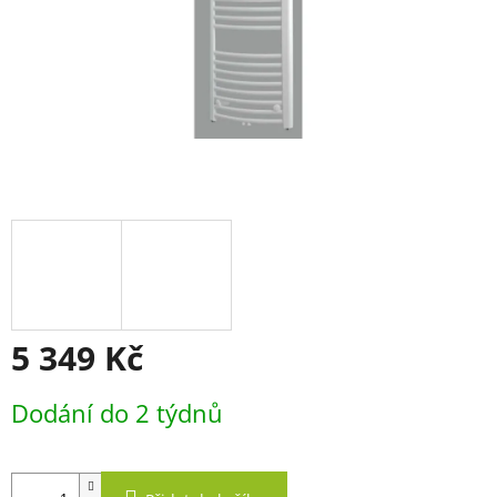
5 349 Kč
Měrná
Dodání do 2 týdnů
cena: