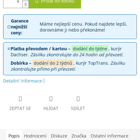
Přidat do košíku
Garance
Máme nejlepší cenu. Pokud najdete lepší,
nejnižší
dorovnáme ji nebo překonáme!
ceny:
Platba převodem / kartou –
dodání do týdne
, kurýr
Dachser.
Zásilku zkontrolujte do 24 hodin od převzetí.
Dobírka –
dodání do 2 týdnů
, kurýr TopTrans.
Zásilku
zkontrolujte přímo při převzetí.
Detailní informace
ZEPTAT SE
HLÍDAT
SDÍLET
Popis
Hodnocení
Diskuze
Značka
Ostatní informace