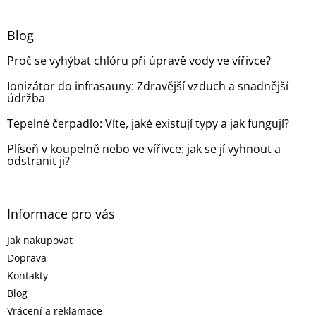
á
p
a
Blog
t
Proč se vyhýbat chlóru při úpravě vody ve vířivce?
í
Ionizátor do infrasauny: Zdravější vzduch a snadnější
údržba
Tepelné čerpadlo: Víte, jaké existují typy a jak fungují?
Plíseň v koupelně nebo ve vířivce: jak se jí vyhnout a
odstranit ji?
Informace pro vás
Jak nakupovat
Doprava
Kontakty
Blog
Vrácení a reklamace