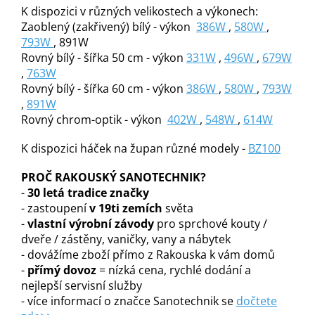
K dispozici v různých velikostech a výkonech:
Zaoblený (zakřivený) bílý - výkon
386W
,
580W
,
793W
, 891W
Rovný bílý - šířka 50 cm - výkon
331W
,
496W
,
679W
,
763W
Rovný bílý - šířka 60 cm - výkon
386W
,
580W
,
793W
,
891
W
Rovný chrom-optik - výkon
402W
,
548W
,
614
W
K dispozici háček na župan různé modely -
BZ100
PROČ RAKOUSKÝ SANOTECHNIK?
-
30 letá tradice značky
- zastoupení
v 19ti zemích
světa
-
vlastní výrobní závody
pro sprchové kouty /
dveře / zástěny, vaničky, vany a nábytek
- dovážíme zboží přímo z Rakouska k vám domů
-
přímý dovoz
= nízká cena, rychlé dodání a
nejlepší servisní služby
- více informací o značce Sanotechnik se
dočtete