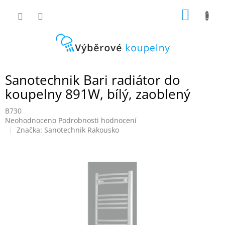
Přejít
NÁKUP
na
obsah
KOŠÍK
Sanotechnik Bari radiátor do
koupelny 891W, bílý, zaoblený
B730
Průměrné
Neohodnoceno
Podrobnosti hodnocení
hodnocení
Značka:
Sanotechnik Rakousko
produktu
je
0,0
z
5
hvězdiček.