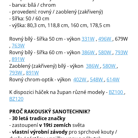
- barva: bílá / chrom
- provedení: rovný / zaoblený (zakřivený)
- šířka: 50 / 60 cm
- výška: 80,3 cm, 118,8 cm, 160 cm, 178,5 cm
Rovný bílý - šířka 50 cm - výkon
331W
,
496W
, 679W
,
763W
Rovný bílý - šířka 60 cm - výkon
386W
,
580W
,
793W
,
891W
Zaoblený (zakřivený) bílý - výkon
386W
,
580W
,
793W
,
891W
Rovný chrom-optik - výkon
402W
,
548W
,
614
W
K dispozici háček na župan různé modely -
BZ100
,
BZ120
PROČ RAKOUSKÝ SANOTECHNIK?
-
30 letá tradice značky
- zastoupení
v 19ti zemích
světa
-
vlastní výrobní závody
pro sprchové kouty /