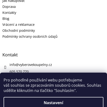
Jak nakupovat
Doprava
Kontakty
Blog
Vrácení a reklamace
Obchodní podmínky
Podmínky ochrany osobních údajů
Kontakt
info
@
vyberovekoupelny.cz
605 570 770
https://www.facebook.com/vyberovekoupelny/
Pro pohodlné používání webu potřebujeme
váš souhlas se zpracováním souborů cookies. Souhlas
udělíte kliknutím na tlačítko "Souhlasím".
Vytvořil Shoptet
Nastavení