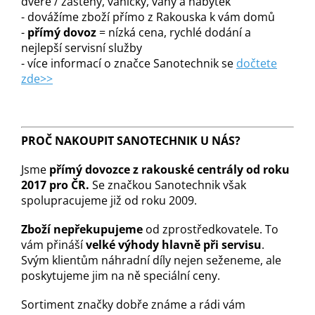
dveře / zástěny, vaničky, vany a nábytek
- dovážíme zboží přímo z Rakouska k vám domů
-
přímý dovoz
= nízká cena, rychlé dodání a
nejlepší servisní služby
- více informací o značce Sanotechnik se
dočtete
zde>>
PROČ NAKOUPIT SANOTECHNIK U NÁS?
Jsme
přímý dovozce z rakouské centrály od roku
2017 pro ČR.
Se značkou Sanotechnik však
spolupracujeme již od roku 2009.
Zboží nepřekupujeme
od zprostředkovatele. To
vám přináší
velké výhody hlavně při servisu
.
Svým klientům náhradní díly nejen seženeme, ale
poskytujeme jim na ně speciální ceny.
Sortiment značky dobře známe a rádi vám