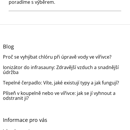
poradíme s výběrem.
Z
á
p
a
Blog
t
Proč se vyhýbat chlóru při úpravě vody ve vířivce?
í
Ionizátor do infrasauny: Zdravější vzduch a snadnější
údržba
Tepelné čerpadlo: Víte, jaké existují typy a jak fungují?
Plíseň v koupelně nebo ve vířivce: jak se jí vyhnout a
odstranit ji?
Informace pro vás