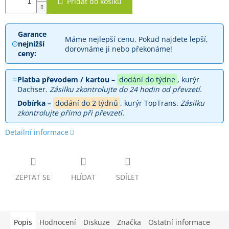
Přidat do košíku
Garance
Máme nejlepší cenu. Pokud najdete lepší,
nejnižší
dorovnáme ji nebo překonáme!
ceny:
Platba převodem / kartou –
dodání do týdne
, kurýr
Dachser.
Zásilku zkontrolujte do 24 hodin od převzetí.
Dobírka –
dodání do 2 týdnů
, kurýr TopTrans.
Zásilku
zkontrolujte přímo při převzetí.
Detailní informace
ZEPTAT SE
HLÍDAT
SDÍLET
Popis
Hodnocení
Diskuze
Značka
Ostatní informace