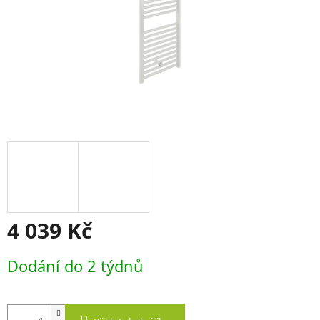
4 039 Kč
Měrná
Dodání do 2 týdnů
cena: