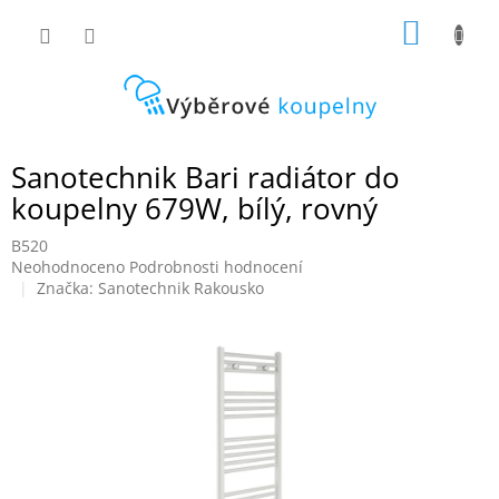
Přejít
NÁKUP
na
obsah
KOŠÍK
Sanotechnik Bari radiátor do
koupelny 679W, bílý, rovný
B520
Průměrné
Neohodnoceno
Podrobnosti hodnocení
hodnocení
Značka:
Sanotechnik Rakousko
produktu
je
0,0
z
5
hvězdiček.