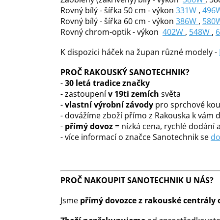
Rovný bílý - šířka 50 cm - výkon
331W
,
496
Rovný bílý - šířka 60 cm - výkon
386W
,
580
Rovný chrom-optik - výkon
402W
,
548W
,
6
K dispozici háček na župan různé modely -
PROČ RAKOUSKÝ SANOTECHNIK?
-
30 letá tradice značky
- zastoupení
v 19ti zemích
světa
-
vlastní výrobní závody
pro sprchové kout
- dovážíme zboží přímo z Rakouska k vám
-
přímý dovoz
= nízká cena, rychlé dodání a
- více informací o značce Sanotechnik se
do
PROČ NAKOUPIT SANOTECHNIK U NÁS?
Jsme
přímý dovozce z rakouské centrály 