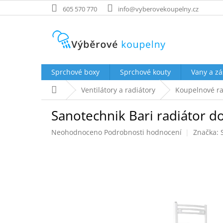
Přejít
605 570 770
info@vyberovekoupelny.cz
na
obsah
Sprchové boxy
Sprchové kouty
Vany a zá
Domů
Ventilátory a radiátory
Koupelnové ra
Sanotechnik Bari radiátor d
Průměrné
Neohodnoceno
Podrobnosti hodnocení
Značka:
hodnocení
produktu
je
0,0
z
5
hvězdiček.