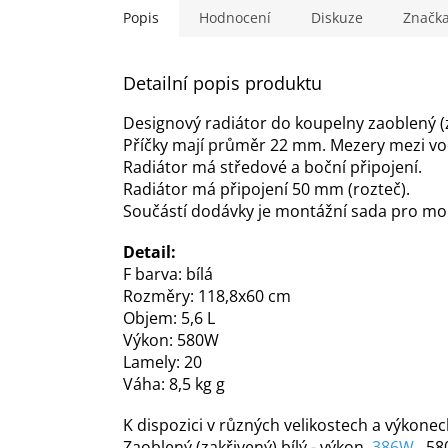
Popis
Hodnocení
Diskuze
Značk
Detailní popis produktu
Designový radiátor do koupelny zaoblený (z
Příčky mají průměr 22 mm. Mezery mezi vod
Radiátor má středové a boční připojení.
Radiátor má připojení 50 mm (rozteč).
Součástí dodávky je montážní sada pro mo
Detail:
F
barva: bílá
Rozměry: 118,8x60 cm
Objem: 5,6 L
Výkon: 580W
Lamely: 20
Váha: 8,5 kg
g
K dispozici v různých velikostech a výkonec
Zaoblený (zakřivený) bílý - výkon
386W
, 5