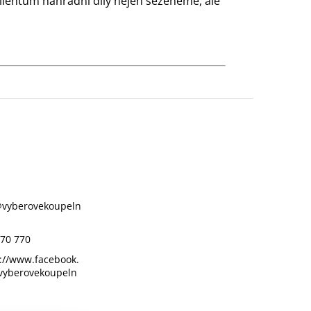
klientům náhradní díly nejen seženeme, ale
@
vyberovekoupeln
70 770
://www.facebook.
vyberovekoupeln