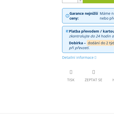
Garance nejnižší
Máme ne
ceny:
nebo př
Platba převodem / kartou
zkontrolujte do 24 hodin o
Dobírka –
dodání do 2 tý
při převzetí.
Detailní informace
TISK
ZEPTAT SE