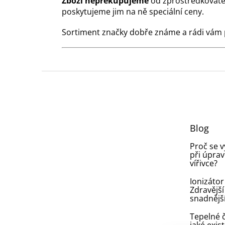
Zboží nepřekupujeme
od zprostředkovate
poskytujeme jim na ně speciální ceny.
Sortiment značky dobře známe a rádi vám
Z
á
p
a
t
Blog
í
Proč se 
při úprav
vířivce?
Ionizátor
Zdravější
snadnějš
Tepelné č