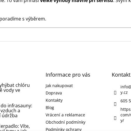
le. To vám přináší
velké výhody hlavně při servisu
. Svým 
 poradíme s výběrem.
Informace pro vás
Kontakt
vyhýbat chlóru
Jak nakupovat
info
ě vody ve
y.cz
Doprava
Kontakty
605 5
 do infrasauny:
Blog
https
 vzduch a
Vrácení a reklamace
com/
í údržba
y/
Obchodní podmínky
erpadlo: Víte,
Podmínky ochrany