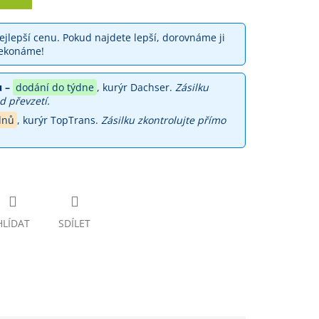
jlepší cenu. Pokud najdete lepší, dorovnáme ji
ekonáme!
 –
dodání do týdne
, kurýr Dachser.
Zásilku
d převzetí.
dnů
, kurýr TopTrans.
Zásilku zkontrolujte přímo
HLÍDAT
SDÍLET