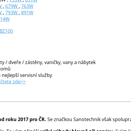
W
,
679W
,
763W
W
,
793W
,
891
W
14
W
BZ100
y / dveře / zástěny, vaničky, vany a nábytek
 domů
 nejlepší servisní služby
čtete zde>>
od roku 2017 pro ČR.
Se značkou Sanotechnik však spolupra