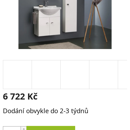
6 722 Kč
Měrná
Dodání obvykle do 2-3 týdnů
cena: