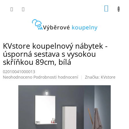
Přejít
NÁKUP
na
obsah
KOŠÍK
KVstore koupelnový nábytek -
úsporná sestava s vysokou
skříňkou 89cm, bílá
02010041000013
Průměrné
Neohodnoceno
Podrobnosti hodnocení
Značka:
KVstore
hodnocení
produktu
je
0,0
z
5
hvězdiček.