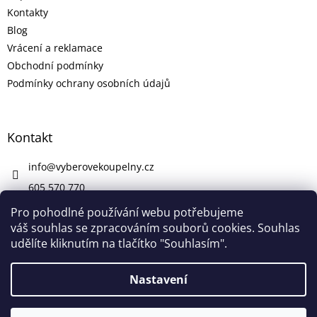
Kontakty
Blog
Vrácení a reklamace
Obchodní podmínky
Podmínky ochrany osobních údajů
Kontakt
info
@
vyberovekoupelny.cz
605 570 770
https://www.facebook.com/vyberovekoupelny/
Pro pohodlné používání webu potřebujeme
váš souhlas se zpracováním souborů cookies. Souhlas
udělíte kliknutím na tlačítko "Souhlasím".
Vytvořil Shoptet
Nastavení
V pátek 7. 8. máme firemní dovolenou. V případě potřeby nám
Copyright 2026
Výběrové Koupelny
. Všechna práva