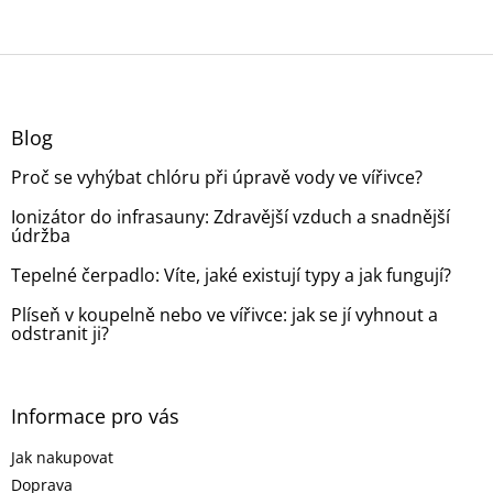
Z
á
p
a
Blog
t
Proč se vyhýbat chlóru při úpravě vody ve vířivce?
í
Ionizátor do infrasauny: Zdravější vzduch a snadnější
údržba
Tepelné čerpadlo: Víte, jaké existují typy a jak fungují?
Plíseň v koupelně nebo ve vířivce: jak se jí vyhnout a
odstranit ji?
Informace pro vás
Jak nakupovat
Doprava