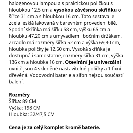
halogenovou lampou a s praktickou poličkou s
hloubkou 12,5 cm a
vysokou závěsnou skříňku
o
šířce 31 cm a s hloubkou 16 cm. Tato sestava je
zcela lesklá lakovaná v barevném provedení bílé.
Spodní skříňka má šířku 58 cm, výšku 65 cm a
hloubku 47,20 cm s umyvadlem i bočním držákem.
Zrcadlo má rozměry šířka 52 cm a výška 69,40 cm,
hloubka poličky je 12,50 cm. Vysoká skříňka je
dostupná i samostatně, rozměry šířka 31 cm, výška
136 cm a hloubka 16 cm.
Otevírání je univerzální
uvnitř jsou 4 skleněné nastavitelné poličky a 1 fixní
dřevěná. Vodovodní baterie a sifon nejsou součástí
balení.
Rozměry
Šířka: 89 CM
Výška: 198 CM
Hloubka: 32/47,5 CM
Cena je za celý komplet kromě baterie.