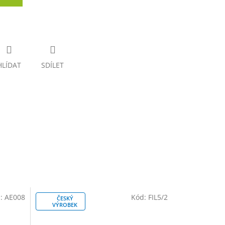
HLÍDAT
SDÍLET
:
AE008
Kód:
FIL5/2
ČESKÝ
VÝROBEK