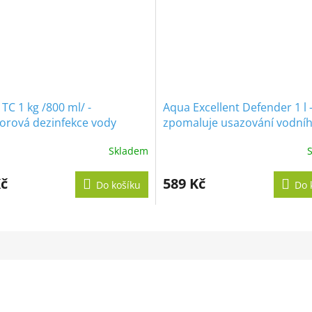
TC 1 kg /800 ml/ -
Aqua Excellent Defender 1 l 
orová dezinfekce vody
zpomaluje usazování vodní
kamene
Skladem
né
ení
tu
Kč
589 Kč
Do košíku
Do 
ek.