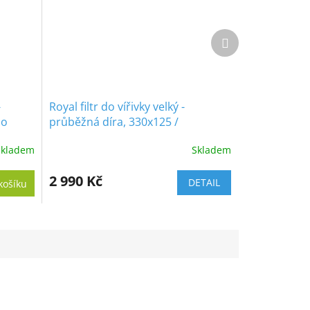
Další
produkt
-
Royal filtr do vířivky velký -
ho
průběžná díra, 330x125 /
330x135mm
Skladem
Skladem
Průměrné
hodnocení
produktu
2 990 Kč
DETAIL
košíku
je
5,0
z
5
hvězdiček.