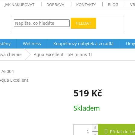
JAK NAKUPOVAT
DOPRAVA
KONTAKTY
BLOG
VR
HLEDAT
stěny
Wellness
Koupelnový nábytek a zrcadlá
Umy
ová chemie
Aqua Excellent - pH minus 1l
l
AE004
Aqua Excellent
519 Kč
Měrná
Skladem
cena:
Přidat do ko