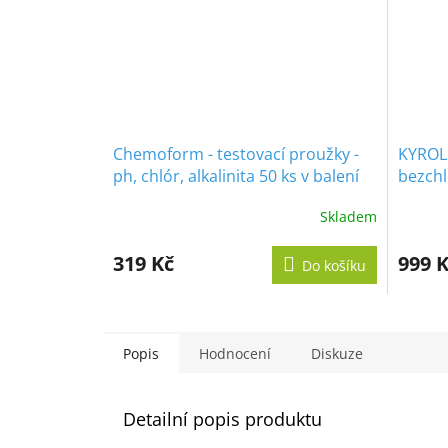
Chemoform - testovací proužky -
KYROL 
ph, chlór, alkalinita 50 ks v balení
bezchl
Skladem
Průměr
hodnoc
produk
319 Kč
999 
Do košíku
je
5,0
z
5
hvězdič
Popis
Hodnocení
Diskuze
Detailní popis produktu