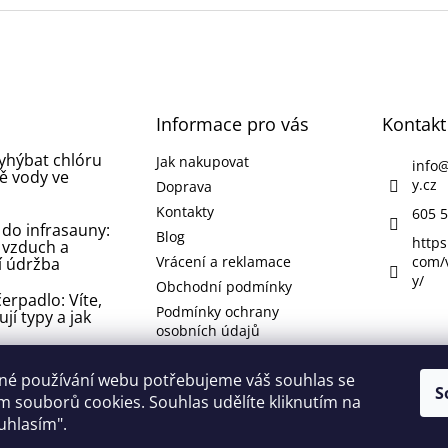
Informace pro vás
Kontakt
vyhýbat chlóru
Jak nakupovat
info
ě vody ve
y.cz
Doprava
Kontakty
605 5
 do infrasauny:
Blog
https
 vzduch a
Vrácení a reklamace
com/
í údržba
y/
Obchodní podmínky
erpadlo: Víte,
Podmínky ochrany
ují typy a jak
osobních údajů
 koupelně nebo
né používání webu potřebujeme váš souhlas se
 jak se jí
S
 souborů cookies. Souhlas udělíte kliknutím na
 odstranit ji?
ouhlasím".