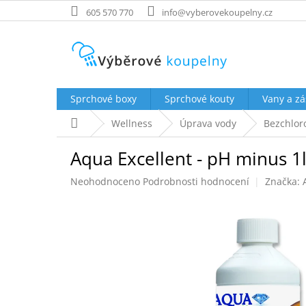
Přejít
605 570 770
info@vyberovekoupelny.cz
na
obsah
Sprchové boxy
Sprchové kouty
Vany a zá
Domů
Wellness
Úprava vody
Bezchlor
Aqua Excellent - pH minus 1
Průměrné
Neohodnoceno
Podrobnosti hodnocení
Značka:
hodnocení
produktu
je
0,0
z
5
hvězdiček.