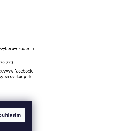
@
vyberovekoupeln
70 770
://www.facebook.
vyberovekoupeln
ouhlasím