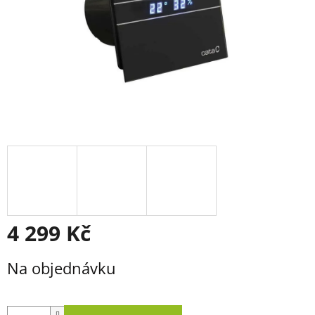
4 299 Kč
Měrná
Na objednávku
cena: