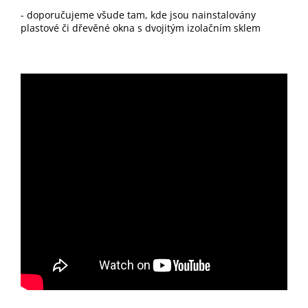
- doporučujeme všude tam, kde jsou nainstalovány
plastové či dřevěné okna s dvojitým izolačním sklem