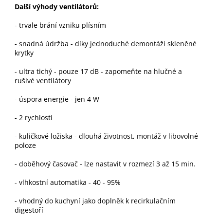
Další výhody ventilátorů:
-
trvale brání vzniku plísním
- snadná údržba - díky jednoduché demontáži skleněné
krytky
- ultra tichý - pouze 17 dB - zapomeňte na hlučné a
rušivé ventilátory
- úspora energie - jen 4 W
- 2 rychlosti
- kuličkové ložiska - dlouhá životnost, montáž v libovolné
poloze
- doběhový časovač - lze nastavit v rozmezí 3 až 15 min.
- vlhkostní automatika - 40 - 95%
- vhodný do kuchyní jako doplněk k recirkulačním
digestoří