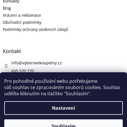
Kontakty
Blog
Vrácení a reklamace
Obchodní podmínky
Podmínky ochrany osobních údajů
Kontakt
info
@
vyberovekoupelny.cz
605 570 770
https://www.facebook.com/vyberovekoupelny/
Pro pohodlné používání webu potřebujeme
váš souhlas se zpracováním souborů cookies. Souhlas
udělíte kliknutím na tlačítko "Souhlasím".
Vytvořil Shoptet
Nastavení
Copyright 2026
Výběrové Koupelny
. Všechna práva
Souhlasím
vyhrazena.