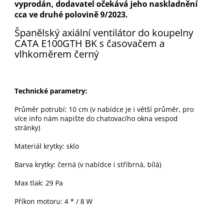
vyprodán, dodavatel očekává jeho naskladnění
cca ve druhé polovině 9/2023.
Š
panělský axiální ventilátor do koupelny
CATA E100GTH BK s
časovačem
a
vlhkoměrem
černý
Technické parametry:
Průměr potrubí
: 10 cm (v nabídce je i větší průměr,
pro
více
info nám napište do chatovacího okna
vespod
stránky)
Materiál krytky: sklo
Barva krytky: černá (v nabídce i stříbrná, bílá)
Max tlak: 29 Pa
Příkon motoru: 4 * / 8 W