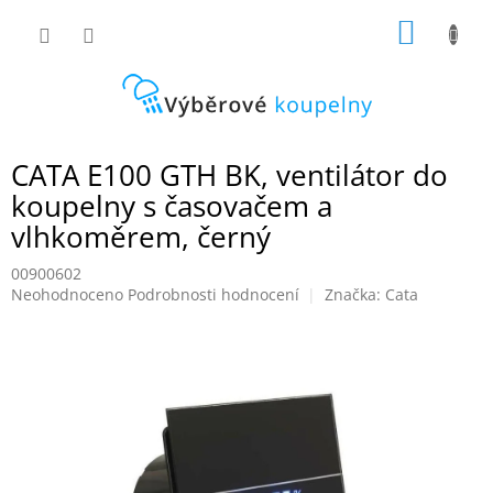
Přejít
NÁKUP
na
obsah
KOŠÍK
CATA E100 GTH BK, ventilátor do
koupelny s časovačem a
vlhkoměrem, černý
00900602
Průměrné
Neohodnoceno
Podrobnosti hodnocení
Značka:
Cata
hodnocení
produktu
je
0,0
z
5
hvězdiček.