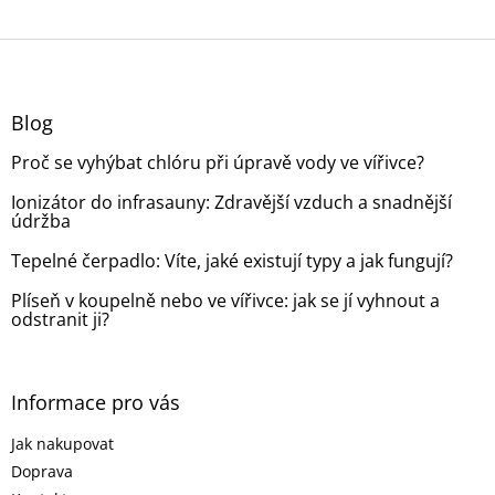
Z
á
p
a
Blog
t
Proč se vyhýbat chlóru při úpravě vody ve vířivce?
í
Ionizátor do infrasauny: Zdravější vzduch a snadnější
údržba
Tepelné čerpadlo: Víte, jaké existují typy a jak fungují?
Plíseň v koupelně nebo ve vířivce: jak se jí vyhnout a
odstranit ji?
Informace pro vás
Jak nakupovat
Doprava