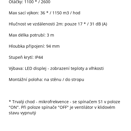
Otáčky: 1100 * / 2600
Max sací výkon: 36 * / 1150 m3 / hod
Hlučnost ve vzdálenosti 2m: pouze 17 * / 31 dB (A)
Max délka potrubí: 3 m
Hloubka připojení: 94 mm
Stupeň krytí: IP44
Výbava: LED displej - zobrazení teploty a vlhkosti
Montážní poloha: na stěnu / do stropu
* Trvalý chod -
mikrofrekvence - se spínačem S1 v poloze
"ON". Při poloze
spínače
"OFF" je ventilátor v klidovém
stavu vypnutý