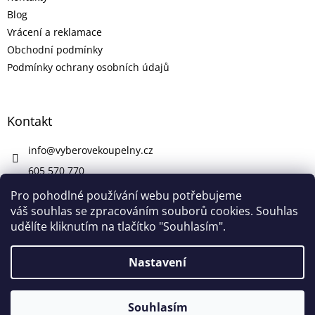
Blog
Vrácení a reklamace
Obchodní podmínky
Podmínky ochrany osobních údajů
Kontakt
info
@
vyberovekoupelny.cz
605 570 770
https://www.facebook.com/vyberovekoupelny/
Pro pohodlné používání webu potřebujeme
váš souhlas se zpracováním souborů cookies. Souhlas
udělíte kliknutím na tlačítko "Souhlasím".
Vytvořil Shoptet
Nastavení
V pátek 7. 8. máme firemní dovolenou. V případě potřeby nám
Copyright 2026
Výběrové Koupelny
. Všechna práva
napište na info@vyberovekoupelny.cz. Všechny požadavky
Souhlasím
vyhrazena.