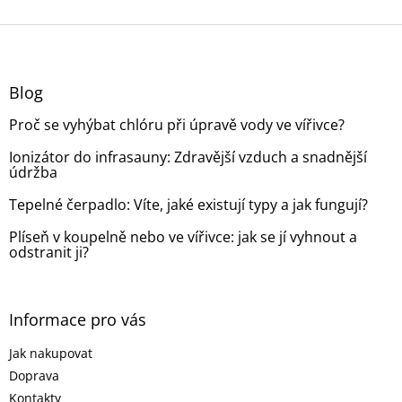
Z
á
p
a
Blog
t
Proč se vyhýbat chlóru při úpravě vody ve vířivce?
í
Ionizátor do infrasauny: Zdravější vzduch a snadnější
údržba
Tepelné čerpadlo: Víte, jaké existují typy a jak fungují?
Plíseň v koupelně nebo ve vířivce: jak se jí vyhnout a
odstranit ji?
Informace pro vás
Jak nakupovat
Doprava
Kontakty