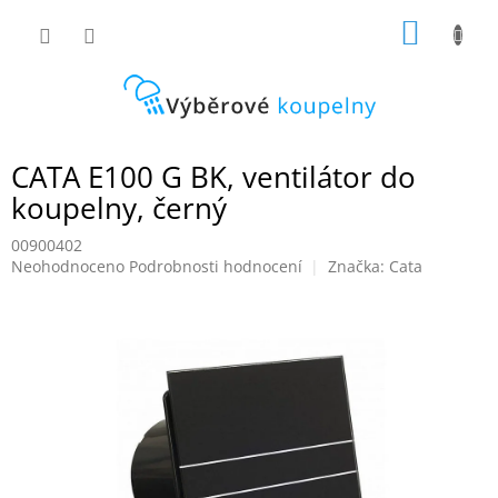
Přejít
NÁKUP
na
obsah
KOŠÍK
CATA E100 G BK, ventilátor do
koupelny, černý
00900402
Průměrné
Neohodnoceno
Podrobnosti hodnocení
Značka:
Cata
hodnocení
produktu
je
0,0
z
5
hvězdiček.