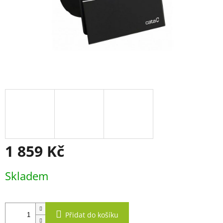
1 859 Kč
Měrná
Skladem
cena:
Přidat do košíku