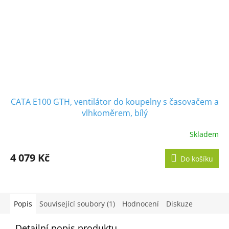
CATA E100 GTH, ventilátor do koupelny s časovačem a
vlhkoměrem, bílý
Skladem
Průměrné
hodnocení
produktu
4 079 Kč
Do košíku
je
5,0
z
5
hvězdiček.
Popis
Související soubory (1)
Hodnocení
Diskuze
Detailní popis produktu