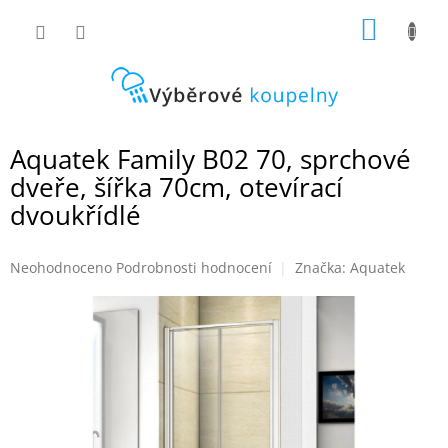
Přejít
NÁKUP
na
obsah
KOŠÍK
Aquatek Family B02 70, sprchové
dveře, šířka 70cm, otevírací
dvoukřídlé
Průměrné
Neohodnoceno
Podrobnosti hodnocení
Značka:
Aquatek
hodnocení
produktu
je
0,0
z
5
hvězdiček.