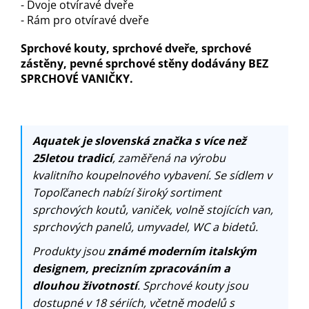
- Dvoje otvíravé dveře
- Rám pro otvíravé dveře
Sprchové kouty, sprchové dveře, sprchové
zástěny, pevné sprchové stěny dodávány BEZ
SPRCHOVÉ VANIČKY.
Aquatek je slovenská značka s více než
25letou tradicí
, zaměřená na výrobu
kvalitního koupelnového vybavení. Se sídlem v
Topoľčanech nabízí široký sortiment
sprchových koutů, vaniček, volně stojících van,
sprchových panelů, umyvadel, WC a bidetů.
Produkty jsou
známé moderním italským
designem, precizním zpracováním a
dlouhou životností
. Sprchové kouty jsou
dostupné v 18 sériích, včetně modelů s