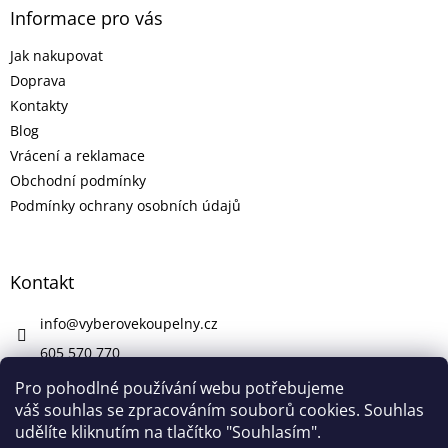
Informace pro vás
Jak nakupovat
Doprava
Kontakty
Blog
Vrácení a reklamace
Obchodní podmínky
Podmínky ochrany osobních údajů
Kontakt
info
@
vyberovekoupelny.cz
605 570 770
https://www.facebook.com/vyberovekoupelny/
Pro pohodlné používání webu potřebujeme
váš souhlas se zpracováním souborů cookies. Souhlas
udělíte kliknutím na tlačítko "Souhlasím".