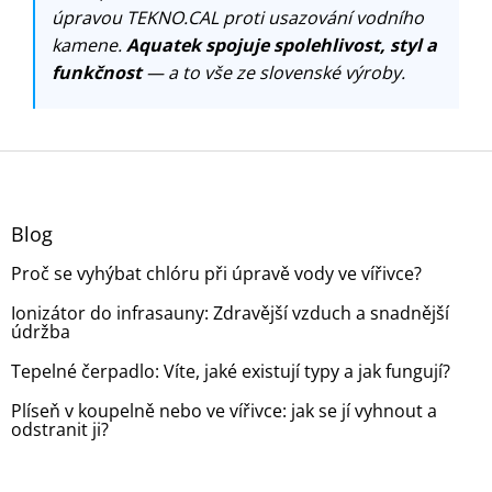
úpravou TEKNO.CAL proti usazování vodního
kamene.
Aquatek spojuje spolehlivost, styl a
funkčnost
— a to vše ze slovenské výroby.
Z
á
p
a
Blog
t
Proč se vyhýbat chlóru při úpravě vody ve vířivce?
í
Ionizátor do infrasauny: Zdravější vzduch a snadnější
údržba
Tepelné čerpadlo: Víte, jaké existují typy a jak fungují?
Plíseň v koupelně nebo ve vířivce: jak se jí vyhnout a
odstranit ji?