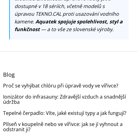
dostupné v 18 sériích, včetně modelů s
úpravou TEKNO.CAL proti usazování vodního
kamene.
Aquatek spojuje spolehlivost, styl a
funkčnost
— a to vše ze slovenské výroby.
Z
á
p
a
Blog
t
Proč se vyhýbat chlóru při úpravě vody ve vířivce?
í
Ionizátor do infrasauny: Zdravější vzduch a snadnější
údržba
Tepelné čerpadlo: Víte, jaké existují typy a jak fungují?
Plíseň v koupelně nebo ve vířivce: jak se jí vyhnout a
odstranit ji?