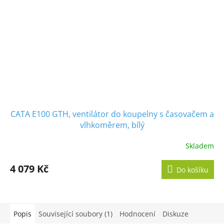
CATA E100 GTH, ventilátor do koupelny s časovačem a
vlhkoměrem, bílý
Skladem
Průměrné
hodnocení
produktu
4 079 Kč
Do košíku
je
5,0
z
5
hvězdiček.
Popis
Související soubory (1)
Hodnocení
Diskuze