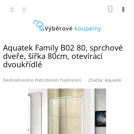
Přejít
NÁKUP
na
obsah
KOŠÍK
Aquatek Family B02 80, sprchové
dveře, šířka 80cm, otevírací
dvoukřídlé
Průměrné
Neohodnoceno
Podrobnosti hodnocení
Značka:
Aquatek
hodnocení
produktu
je
0,0
z
5
hvězdiček.