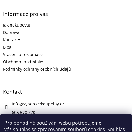
Informace pro vás
Jak nakupovat
Doprava
Kontakty
Blog
Vrácení a reklamace
Obchodní podmínky
Podmínky ochrany osobních údajů
Kontakt
info
@
vyberovekoupelny.cz
605 570 770
https://www.facebook.com/vyberovekoupelny/
Pro pohodlné používání webu potřebujeme
váš souhlas se zpracováním souborů cookies. Souhlas