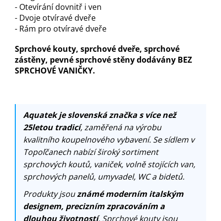
- Otevírání dovnitř i ven
- Dvoje otvíravé dveře
- Rám pro otvíravé dveře
Sprchové kouty, sprchové dveře, sprchové
zástěny, pevné sprchové stěny dodávány BEZ
SPRCHOVÉ VANIČKY.
Aquatek je slovenská značka s více než
25letou tradicí
, zaměřená na výrobu
kvalitního koupelnového vybavení. Se sídlem v
Topoľčanech nabízí široký sortiment
sprchových koutů, vaniček, volně stojících van,
sprchových panelů, umyvadel, WC a bidetů.
Produkty jsou
známé moderním italským
designem, precizním zpracováním a
dlouhou životností
. Sprchové kouty jsou