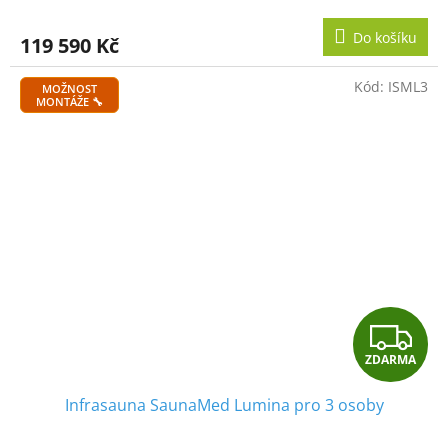
M
Do košíku
119 590 Kč
A
Kód:
ISML3
MOŽNOST
MONTÁŽE 🔧
Z
ZDARMA
D
Infrasauna SaunaMed Lumina pro 3 osoby
A