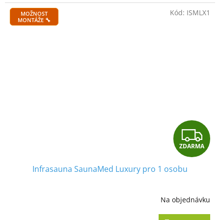
A
Kód:
ISMLX1
MOŽNOST
MONTÁŽE 🔧
Z
ZDARMA
D
Infrasauna SaunaMed Luxury pro 1 osobu
A
R
Na objednávku
M