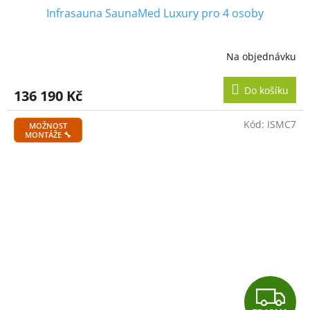
Infrasauna SaunaMed Luxury pro 4 osoby
A
R
Na objednávku
M
Do košíku
136 190 Kč
A
Kód:
ISMC7
MOŽNOST
MONTÁŽE 🔧
Z