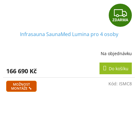
Z
ZDARMA
D
Infrasauna SaunaMed Lumina pro 4 osoby
A
R
Na objednávku
M
Do košíku
166 690 Kč
A
Kód:
ISMC8
MOŽNOST
MONTÁŽE 🔧