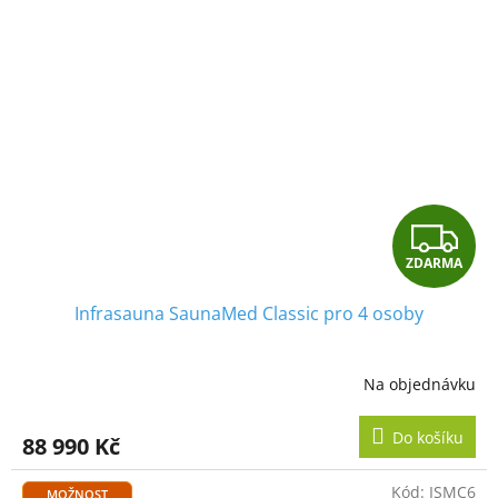
Z
ZDARMA
D
Infrasauna SaunaMed Classic pro 4 osoby
A
R
Na objednávku
M
Do košíku
88 990 Kč
A
Kód:
ISMC6
MOŽNOST