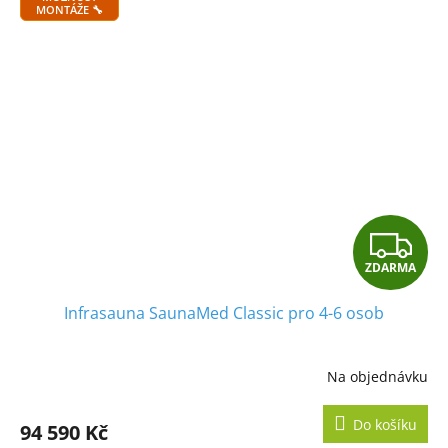
MONTÁŽE 🔧
Z
ZDARMA
D
Infrasauna SaunaMed Classic pro 4-6 osob
A
R
Na objednávku
M
Do košíku
94 590 Kč