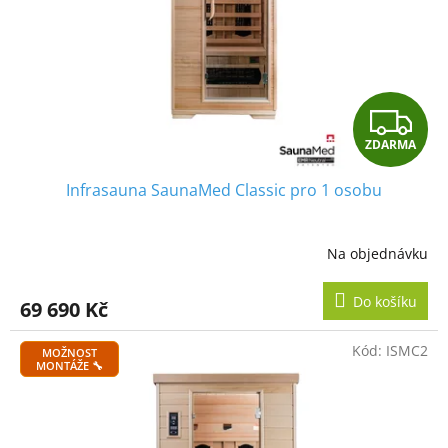
o
k
d
t
u
ů
k
t
Z
ů
ZDARMA
D
Infrasauna SaunaMed Classic pro 1 osobu
A
R
Na objednávku
M
Do košíku
69 690 Kč
A
Kód:
ISMC2
MOŽNOST
MONTÁŽE 🔧