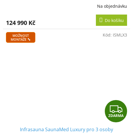
R
Na objednávku
M
Do košíku
124 990 Kč
A
Kód:
ISMLX3
MOŽNOST
MONTÁŽE 🔧
Z
ZDARMA
D
Infrasauna SaunaMed Luxury pro 3 osoby