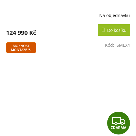
A
R
Na objednávku
M
Do košíku
124 990 Kč
A
Kód:
ISMLX4
MOŽNOST
MONTÁŽE 🔧
Z
ZDARMA
D