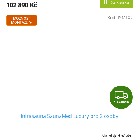
Do košíku
102 890 Kč
A
Kód:
ISMLX2
MOŽNOST
MONTÁŽE 🔧
Z
ZDARMA
D
Infrasauna SaunaMed Luxury pro 2 osoby
A
R
Na objednávku