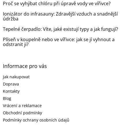
í
Proč se vyhýbat chlóru při úpravě vody ve vířivce?
í
p
r
Ionizátor do infrasauny: Zdravější vzduch a snadnější
v
údržba
k
y
Tepelné čerpadlo: Víte, jaké existují typy a jak fungují?
v
ý
Plíseň v koupelně nebo ve vířivce: jak se jí vyhnout a
p
odstranit ji?
i
s
u
Informace pro vás
Jak nakupovat
Doprava
Kontakty
Blog
Vrácení a reklamace
Obchodní podmínky
Podmínky ochrany osobních údajů