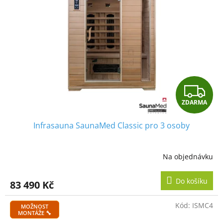
Z
ZDARMA
D
Infrasauna SaunaMed Classic pro 3 osoby
A
R
Na objednávku
M
Do košíku
83 490 Kč
A
Kód:
ISMC4
MOŽNOST
MONTÁŽE 🔧