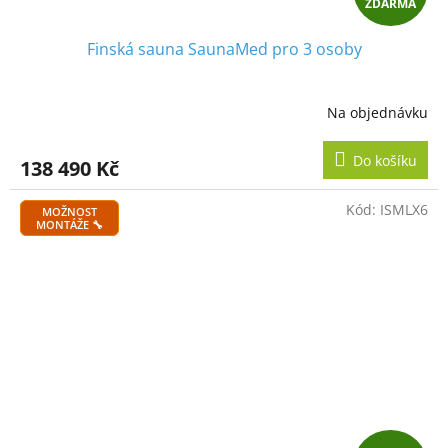
ZDARMA
D
Finská sauna SaunaMed pro 3 osoby
A
R
Na objednávku
M
Do košíku
138 490 Kč
A
Kód:
ISMLX6
MOŽNOST
MONTÁŽE 🔧