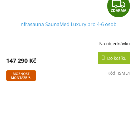
Z
ZDARMA
D
Infrasauna SaunaMed Luxury pro 4-6 osob
A
R
Na objednávku
M
Do košíku
147 290 Kč
A
Kód:
ISML4
MOŽNOST
MONTÁŽE 🔧