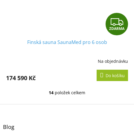
Z
ZDARMA
D
Finská sauna SaunaMed pro 6 osob
A
R
Na objednávku
M
Do košíku
174 590 Kč
A
14
položek celkem
O
v
l
Z
á
á
d
p
a
a
Blog
c
t