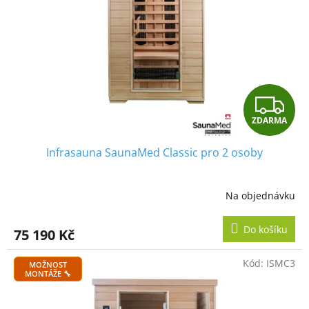
Z
ZDARMA
D
Infrasauna SaunaMed Classic pro 2 osoby
A
R
Na objednávku
M
Do košíku
75 190 Kč
A
Kód:
ISMC3
MOŽNOST
MONTÁŽE 🔧