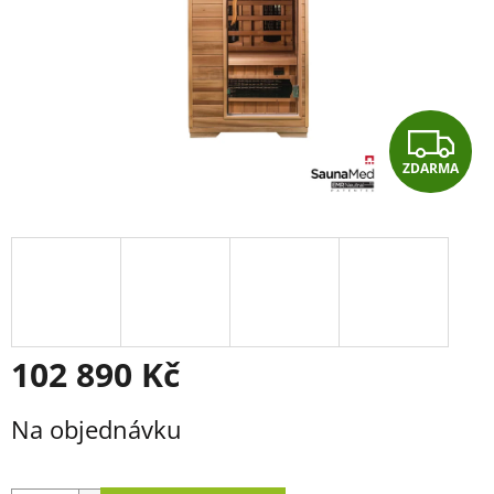
Z
ZDARMA
D
A
R
M
A
102 890 Kč
Měrná
Na objednávku
cena: