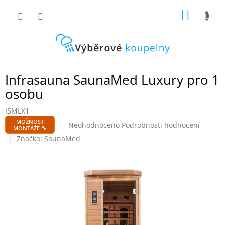
Přejít
NÁKUP
na
obsah
KOŠÍK
Infrasauna SaunaMed Luxury pro 1
osobu
ISMLX1
MOŽNOST
Průměrné
Neohodnoceno
Podrobnosti hodnocení
MONTÁŽE 🔧
hodnocení
Značka:
SaunaMed
produktu
je
0,0
z
5
hvězdiček.