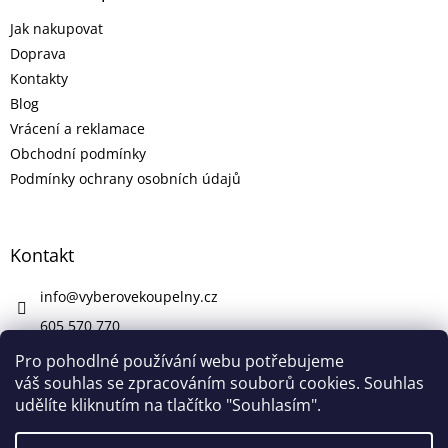
Jak nakupovat
Doprava
Kontakty
Blog
Vrácení a reklamace
Obchodní podmínky
Podmínky ochrany osobních údajů
Kontakt
info
@
vyberovekoupelny.cz
605 570 770
https://www.facebook.com/vyberovekoupelny/
Pro pohodlné používání webu potřebujeme
váš souhlas se zpracováním souborů cookies. Souhlas
udělíte kliknutím na tlačítko "Souhlasím".
Vytvořil Shoptet