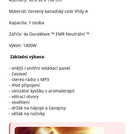
Materiál: červený kanadský cedr třídy A
Kapacita: 1 osoba
Zářiče: 4x DuraWave ™ EMR Neutrální ™
Výkon: 1400W
Základní výbava:
- vnější i vnitřní ovládací panel
- časovač
- stereo rádio s MP3
- iPod připojení
- ionizátor kyslíku s aromaterapií
- větrací otvory
- osvětlení
- držák na nápoje a časopisy
- věšák na ručníky