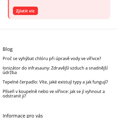
Zjistit víc
Z
á
p
a
Blog
t
Proč se vyhýbat chlóru při úpravě vody ve vířivce?
í
Ionizátor do infrasauny: Zdravější vzduch a snadnější
údržba
Tepelné čerpadlo: Víte, jaké existují typy a jak fungují?
Plíseň v koupelně nebo ve vířivce: jak se jí vyhnout a
odstranit ji?
Informace pro vás