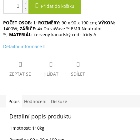
Přidat do košíku
POČET OSOB:
1;
ROZMĚRY:
90 x 90 x 190 cm;
VÝKON:
1400W;
ZÁŘIČE:
4x DuraWave ™ EMR Neutrální
™;
MATERIÁL:
červený kanadský cedr třídy A
Detailní informace
ZEPTAT SE
HLÍDAT
SDÍLET
Popis
Hodnocení
Diskuze
Detailní popis produktu
Hmotnost: 110kg
Rozměry: 90 x 90 x 190 cm