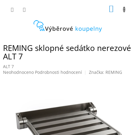
Přejít
NÁKUP
na
obsah
KOŠÍK
REMING sklopné sedátko nerezové
ALT 7
ALT 7
Průměrné
Neohodnoceno
Podrobnosti hodnocení
Značka:
REMING
hodnocení
produktu
je
0,0
z
5
hvězdiček.