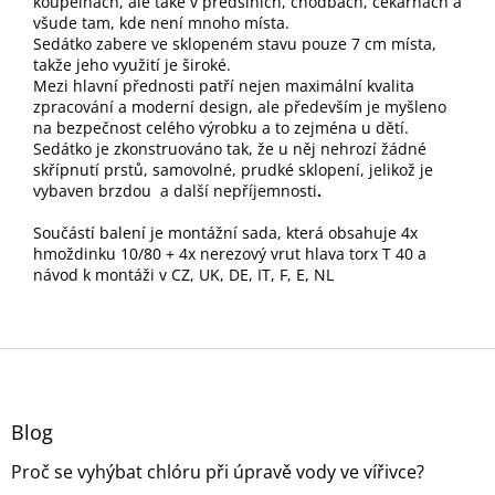
koupelnách, ale také v předsíních, chodbách, čekárnách a
všude tam, kde není mnoho místa.
Sedátko zabere ve sklopeném stavu pouze 7 cm místa,
takže jeho využití je široké.
Mezi hlavní přednosti patří nejen maximální kvalita
zpracování a moderní design, ale především je myšleno
na bezpečnost celého výrobku a to zejména u dětí.
Sedátko je zkonstruováno tak, že u něj nehrozí žádné
skřípnutí prstů, samovolné, prudké sklopení, jelikož je
vybaven brzdou a další nepříjemnosti
.
Součástí balení je
montážní sada, která obsahuje 4x
hmoždinku 10/80 + 4x nerezový vrut hlava torx T 40 a
návod k montáži v CZ, UK, DE, IT, F, E, NL
Z
á
p
a
Blog
t
Proč se vyhýbat chlóru při úpravě vody ve vířivce?
í