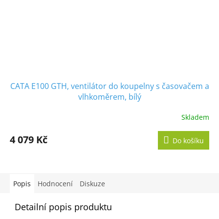
CATA E100 GTH, ventilátor do koupelny s časovačem a
vlhkoměrem, bílý
Skladem
Průměrné
hodnocení
produktu
4 079 Kč
Do košíku
je
5,0
z
5
hvězdiček.
Popis
Hodnocení
Diskuze
Detailní popis produktu