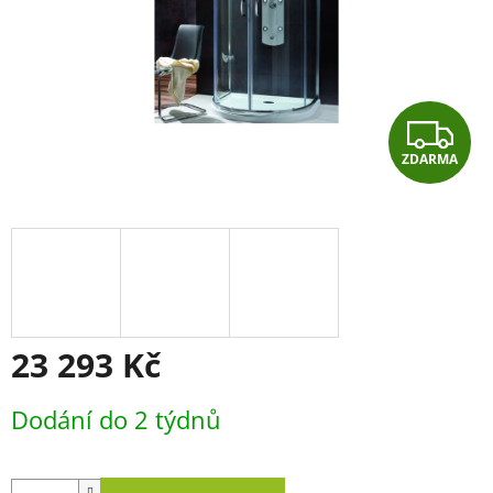
Z
ZDARMA
D
A
R
M
A
23 293 Kč
Měrná
Dodání do 2 týdnů
cena: