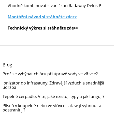
Vhodné kombinovat s vaničkou Radaway Delos P
Montážní návod si stáhněte zde>>
Technický výkres si stáhněte zde>>
Z
á
p
a
Blog
t
Proč se vyhýbat chlóru při úpravě vody ve vířivce?
í
Ionizátor do infrasauny: Zdravější vzduch a snadnější
údržba
Tepelné čerpadlo: Víte, jaké existují typy a jak fungují?
Plíseň v koupelně nebo ve vířivce: jak se jí vyhnout a
odstranit ji?