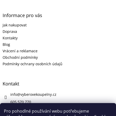
Informace pro vás
Jak nakupovat
Doprava
Kontakty
Blog
Vrácení a reklamace
Obchodní podmínky
Podmínky ochrany osobních údajů
Kontakt
info
@
vyberovekoupelny.cz
605 570 770
https://www.facebook.com/vyberovekoupelny/
Pro pohodlné používání webu potřebujeme