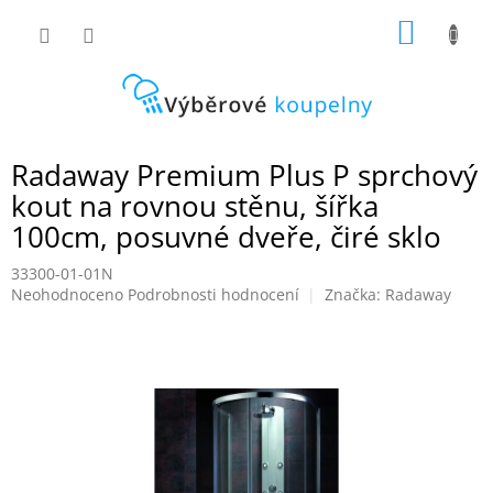
Přejít
NÁKUP
na
obsah
KOŠÍK
Radaway Premium Plus P sprchový
kout na rovnou stěnu, šířka
100cm, posuvné dveře, čiré sklo
33300-01-01N
Průměrné
Neohodnoceno
Podrobnosti hodnocení
Značka:
Radaway
hodnocení
produktu
je
0,0
z
5
hvězdiček.