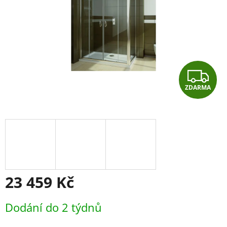
Z
ZDARMA
D
A
R
M
A
23 459 Kč
Měrná
Dodání do 2 týdnů
cena: