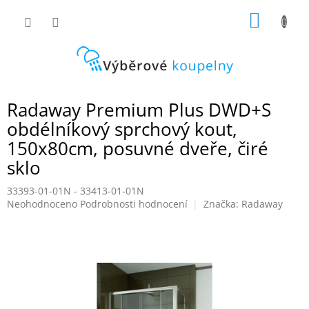
Přejít
NÁKUP
na
obsah
KOŠÍK
Radaway Premium Plus DWD+S
obdélníkový sprchový kout,
150x80cm, posuvné dveře, čiré
sklo
33393-01-01N - 33413-01-01N
Průměrné
Neohodnoceno
Podrobnosti hodnocení
Značka:
Radaway
hodnocení
produktu
je
0,0
z
5
hvězdiček.