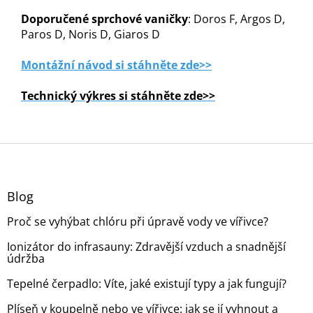
Doporučené sprchové vaničky
: Doros F, Argos D,
Paros D, Noris D, Giaros D
Montážní návod si stáhněte zde>>
Technický výkres si stáhněte zde>>
Z
á
p
a
Blog
t
Proč se vyhýbat chlóru při úpravě vody ve vířivce?
í
Ionizátor do infrasauny: Zdravější vzduch a snadnější
údržba
Tepelné čerpadlo: Víte, jaké existují typy a jak fungují?
Plíseň v koupelně nebo ve vířivce: jak se jí vyhnout a