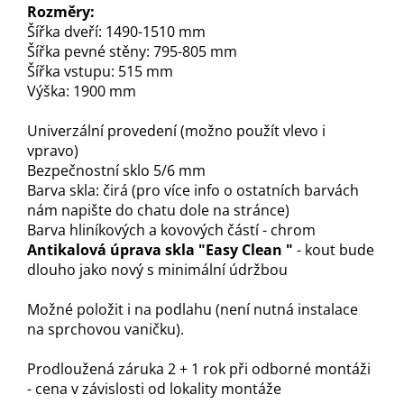
Rozměry:
Šířka dveří: 1490-1510 mm
Šířka pevné stěny: 795-805 mm
Šířka vstupu: 515 mm
Výška: 1900 mm
Univerzální provedení (možno použít vlevo i
vpravo)
Bezpečnostní sklo 5/6 mm
Barva skla: čirá (pro více info o ostatních barvách
nám napište do chatu dole na stránce)
Barva hliníkových a kovových částí - chrom
Antikalová úprava skla "Easy Clean "
- kout bude
dlouho jako nový s minimální údržbou
Možné položit i na podlahu (není nutná instalace
na sprchovou vaničku).
Prodloužená záruka 2 + 1 rok při odborné montáži
- cena v závislosti od lokality montáže