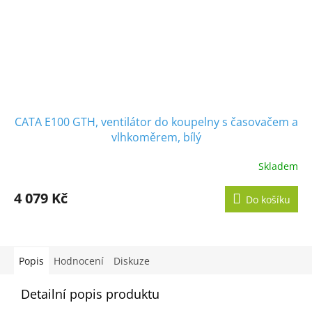
CATA E100 GTH, ventilátor do koupelny s časovačem a
vlhkoměrem, bílý
Skladem
Průměrné
hodnocení
produktu
4 079 Kč
Do košíku
je
5,0
z
5
hvězdiček.
Popis
Hodnocení
Diskuze
Detailní popis produktu