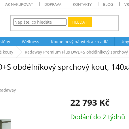
JAK NAKUPOVAT
DOPRAVA
KONTAKTY
BLOG
VR
HLEDAT
stěny
Wellness
Koupelnový nábytek a zrcadlá
Umy
é kouty
Radaway Premium Plus DWD+S obdélníkový sprchový ko
S obdélníkový sprchový kout, 140x8
Radaway
22 793 Kč
Měrná
Dodání do 2 týdnů
cena: