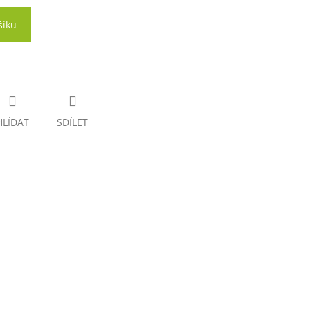
šíku
HLÍDAT
SDÍLET