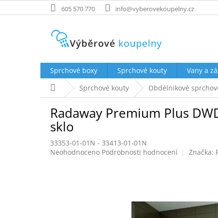
Přejít
605 570 770
info@vyberovekoupelny.cz
na
obsah
Sprchové boxy
Sprchové kouty
Vany a zá
Domů
Sprchové kouty
Obdélnikové sprchov
Radaway Premium Plus DWD+
sklo
33353-01-01N - 33413-01-01N
Průměrné
Neohodnoceno
Podrobnosti hodnocení
Značka:
hodnocení
produktu
je
0,0
z
5
hvězdiček.