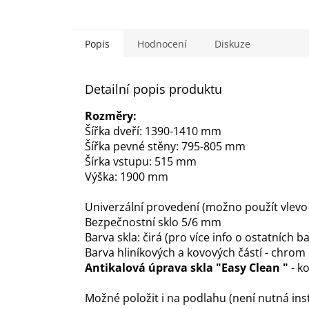
5,0
z
5
hvězdiček.
Popis
Hodnocení
Diskuze
Detailní popis produktu
Rozměry:
Šířka dveří: 1390-1410 mm
Šířka pevné stěny: 795-805 mm
Šírka vstupu: 515 mm
Výška: 1900 mm
Univerzální provedení (možno použít vlevo 
Bezpečnostní sklo 5/6 mm
Barva skla: čirá (pro více info o ostatních
Barva hliníkových a kovových částí - chrom
Antikalová úprava skla "Easy Clean "
- k
Možné položit i na podlahu (není nutná ins