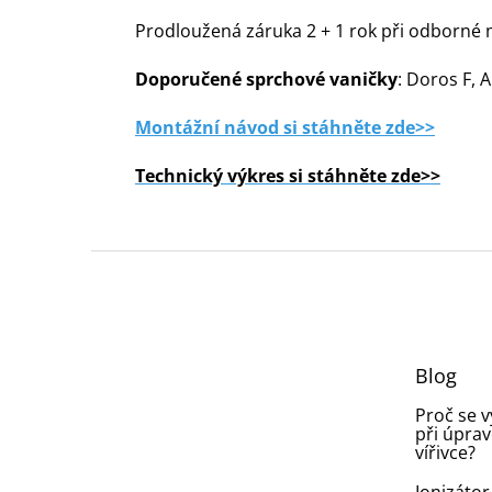
Prodloužená záruka 2 + 1 rok při odborné m
Doporučené sprchové vaničky
: Doros F, 
Montážní návod si stáhněte zde>>
Technický výkres si stáhněte zde>>
Z
á
p
a
t
Blog
í
Proč se 
při úprav
vířivce?
Ionizátor