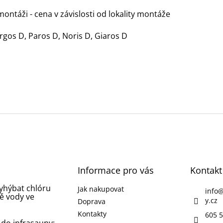
ontáži - cena v závislosti od lokality montáže
Argos D, Paros D, Noris D, Giaros D
Informace pro vás
Kontakt
vyhýbat chlóru
Jak nakupovat
info
ě vody ve
y.cz
Doprava
Kontakty
605 5
 do infrasauny: