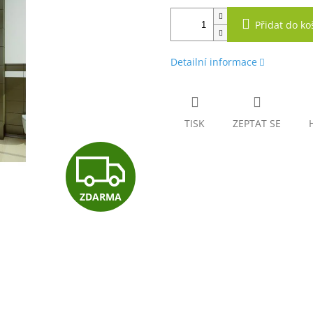
Přidat do ko
Detailní informace
TISK
ZEPTAT SE
Z
ZDARMA
D
A