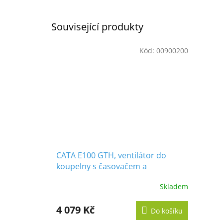
Související produkty
Kód:
00900200
CATA E100 GTH, ventilátor do
koupelny s časovačem a
vlhkoměrem, bílý
Skladem
Průměrné
hodnocení
produktu
4 079 Kč
Do košíku
je