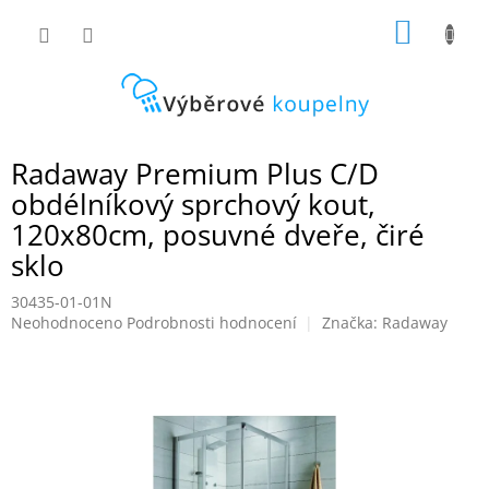
Přejít
NÁKUP
na
obsah
KOŠÍK
Radaway Premium Plus C/D
obdélníkový sprchový kout,
120x80cm, posuvné dveře, čiré
sklo
30435-01-01N
Průměrné
Neohodnoceno
Podrobnosti hodnocení
Značka:
Radaway
hodnocení
produktu
je
0,0
z
5
hvězdiček.