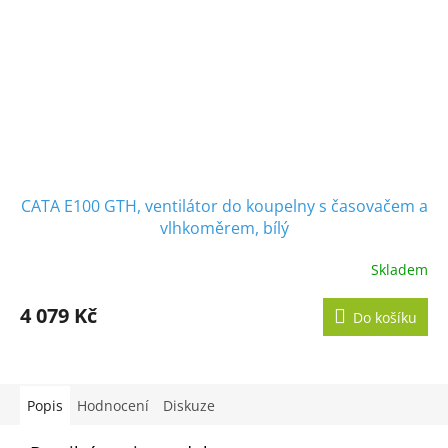
CATA E100 GTH, ventilátor do koupelny s časovačem a
vlhkoměrem, bílý
Skladem
Průměrné
hodnocení
produktu
4 079 Kč
Do košíku
je
5,0
z
5
hvězdiček.
Popis
Hodnocení
Diskuze