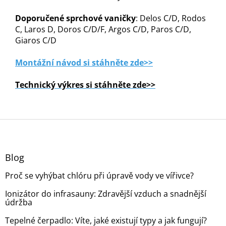
Doporučené sprchové vaničky
: Delos C/D, Rodos
C, Laros D, Doros C/D/F, Argos C/D, Paros C/D,
Giaros C/D
Montážní návod si stáhněte zde>>
Technický výkres si stáhněte zde>>
Z
á
p
a
Blog
t
Proč se vyhýbat chlóru při úpravě vody ve vířivce?
í
Ionizátor do infrasauny: Zdravější vzduch a snadnější
údržba
Tepelné čerpadlo: Víte, jaké existují typy a jak fungují?