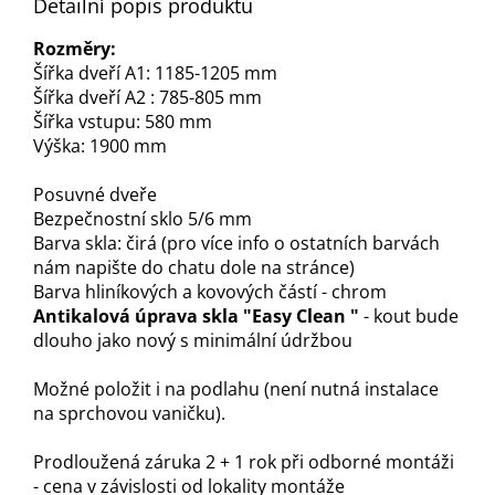
Detailní popis produktu
Rozměry:
Šířka dveří A1: 1185-1205 mm
Šířka dveří A2 : 785-805 mm
Šířka vstupu: 580 mm
Výška: 1900 mm
Posuvné dveře
Bezpečnostní sklo 5/6 mm
Barva skla: čirá (pro více info o ostatních barvách
nám napište do chatu dole na stránce)
Barva hliníkových a kovových částí - chrom
Antikalová úprava skla "Easy Clean "
- kout bude
dlouho jako nový s minimální údržbou
Možné položit i na podlahu (není nutná instalace
na sprchovou vaničku).
Prodloužená záruka 2 + 1 rok při odborné montáži
- cena v závislosti od lokality montáže