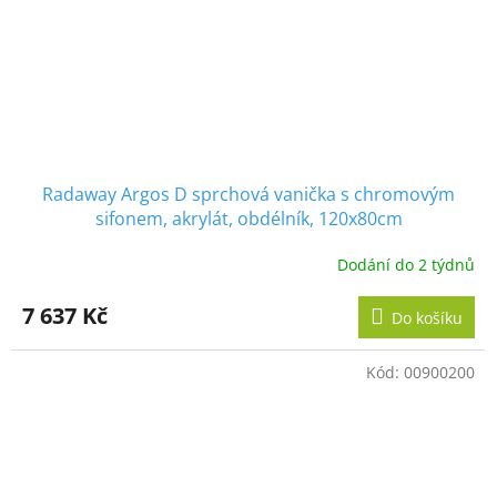
Radaway Argos D sprchová vanička s chromovým
sifonem, akrylát, obdélník, 120x80cm
Dodání do 2 týdnů
7 637 Kč
Do košíku
Kód:
00900200