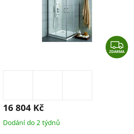
Z
ZDARMA
D
A
R
M
A
16 804 Kč
Měrná
Dodání do 2 týdnů
cena: