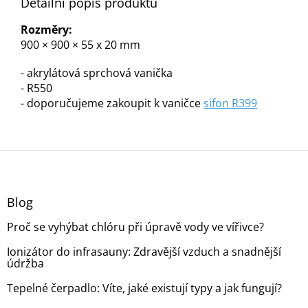
Detailní popis produktu
Rozměry:
900 × 900 × 55 x 20 mm
- akrylátová sprchová vanička
- R550
- doporučujeme zakoupit k vaničce
sifon R399
Z
á
p
a
Blog
t
Proč se vyhýbat chlóru při úpravě vody ve vířivce?
í
Ionizátor do infrasauny: Zdravější vzduch a snadnější
údržba
Tepelné čerpadlo: Víte, jaké existují typy a jak fungují?