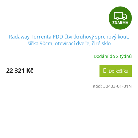
Z
ZDARMA
D
Radaway Torrenta PDD čtvrtkruhový sprchový kout,
A
šířka 90cm, otevírací dveře, čiré sklo
R
Dodání do 2 týdnů
M
22 321 Kč
Do košíku
A
Kód:
30403-01-01N