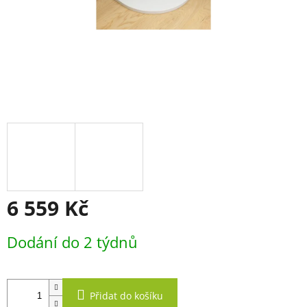
6 559 Kč
Měrná
Dodání do 2 týdnů
cena:
Přidat do košíku