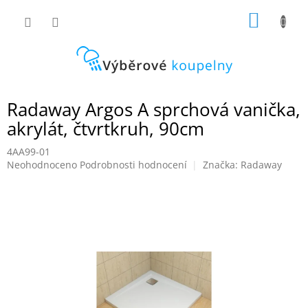
Přejít
NÁKUP
na
obsah
KOŠÍK
Radaway Argos A sprchová vanička,
akrylát, čtvrtkruh, 90cm
4AA99-01
Průměrné
Neohodnoceno
Podrobnosti hodnocení
Značka:
Radaway
hodnocení
produktu
je
0,0
z
5
hvězdiček.