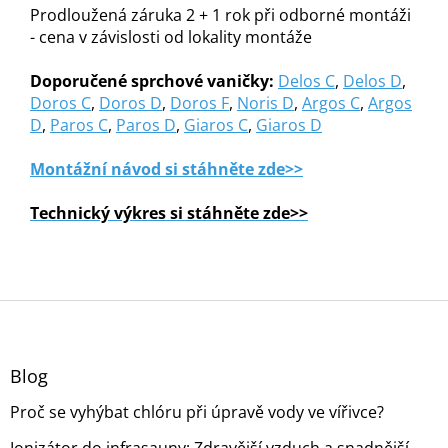
Prodloužená záruka 2 + 1 rok při odborné montáži
- cena v závislosti od lokality montáže
Doporučené sprchové vaničky:
Delos C
,
Delos D
,
Doros C
,
Doros D
,
Doros F
,
Noris D
,
Argos C
,
Argos
D
,
Paros C
,
Paros D
,
Giaros C
,
Giaros D
Montážní návod si stáhněte zde>>
Technický výkres si stáhněte zde>>
Z
á
p
a
Blog
t
Proč se vyhýbat chlóru při úpravě vody ve vířivce?
í