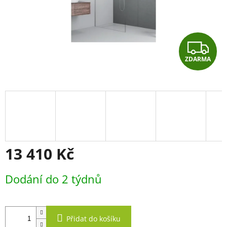
Z
ZDARMA
D
A
R
M
A
13 410 Kč
Měrná
Dodání do 2 týdnů
cena:
Přidat do košíku