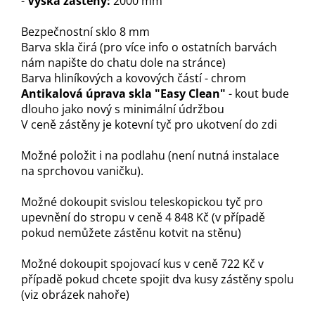
-
V
ý
šk
a
zástěny:
2000 mm
Bezpečnostní sklo 8 mm
Barva skla čirá (pro více info o ostatních barvách
nám napište do chatu dole na stránce)
Barva hliníkových a kovových částí - chrom
Antikalová úprava skla "Easy Clean"
- kout bude
dlouho jako nový s minimální údržbou
V ceně zástěny je kotevní tyč pro ukotvení do zdi
Možné položit i na podlahu (není nutná instalace
na sprchovou vaničku).
Možné dokoupit svislou teleskopickou tyč pro
upevnění do stropu v ceně 4 848 Kč (v případě
pokud nemůžete zástěnu kotvit na stěnu)
Možné dokoupit spojovací kus v ceně 722 Kč v
případě pokud chcete spojit dva kusy zástěny spolu
(viz obrázek nahoře)