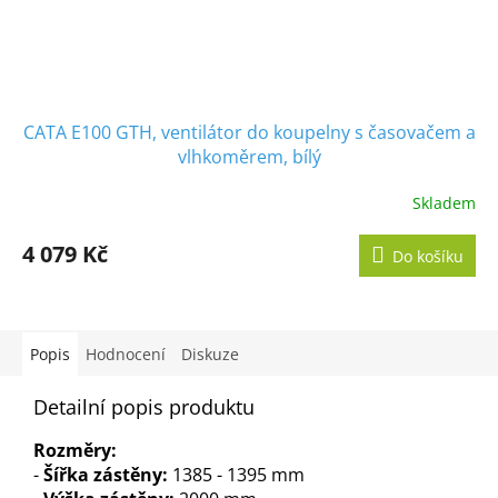
CATA E100 GTH, ventilátor do koupelny s časovačem a
vlhkoměrem, bílý
Skladem
Průměrné
hodnocení
produktu
4 079 Kč
Do košíku
je
5,0
z
5
hvězdiček.
Popis
Hodnocení
Diskuze
Detailní popis produktu
Rozměry:
-
Š
ířka zástěny:
1385 - 1395 mm