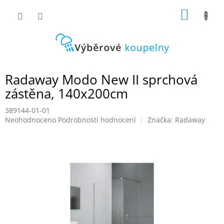
Přejít
NÁKUP
na
obsah
KOŠÍK
Radaway Modo New II sprchová
zástěna, 140x200cm
389144-01-01
Průměrné
Neohodnoceno
Podrobnosti hodnocení
Značka:
Radaway
hodnocení
produktu
je
0,0
z
5
hvězdiček.