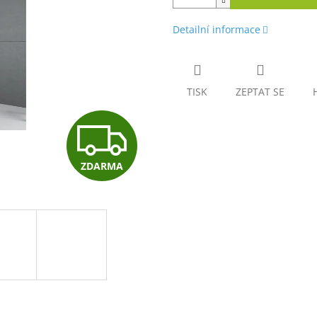
Detailní informace
TISK
ZEPTAT SE
Z
ZDARMA
D
A
R