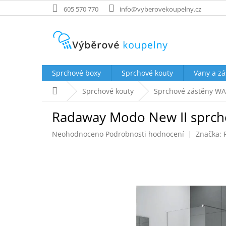
Přejít
605 570 770
info@vyberovekoupelny.cz
na
obsah
Sprchové boxy
Sprchové kouty
Vany a zá
Domů
Sprchové kouty
Sprchové zástěny WA
Radaway Modo New II sprch
Průměrné
Neohodnoceno
Podrobnosti hodnocení
Značka:
hodnocení
produktu
je
0,0
z
5
hvězdiček.