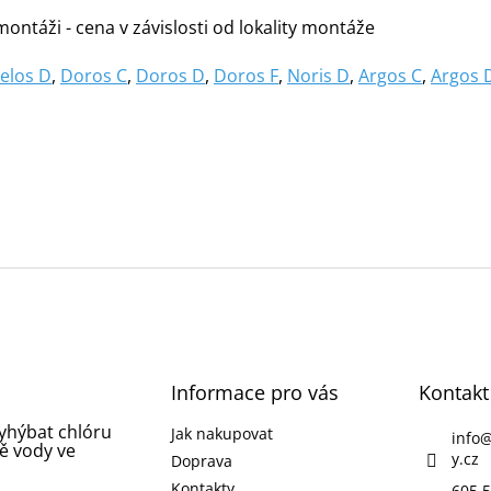
ontáži - cena v závislosti od lokality montáže
elos D
,
Doros C
,
Doros D
,
Doros F
,
Noris D
,
Argos C
,
Argos 
Informace pro vás
Kontakt
vyhýbat chlóru
Jak nakupovat
info
ě vody ve
y.cz
Doprava
Kontakty
605 5