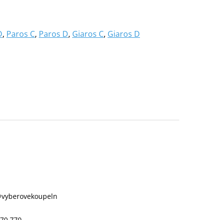
D
,
Paros C
,
Paros D
,
Giaros C
,
Giaros D
@
vyberovekoupeln
70 770