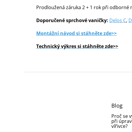
Prodloužená záruka 2 + 1 rok při odborné m
Doporučené sprchové vaničky:
Delos C
,
D
Montážní návod si stáhněte zde>>
Technický výkres si stáhněte zde>>
Z
á
p
a
t
Blog
í
Proč se 
při úprav
vířivce?