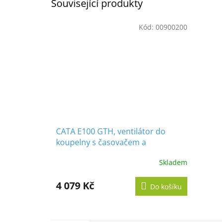
Související produkty
Kód:
00900200
CATA E100 GTH, ventilátor do
koupelny s časovačem a
vlhkoměrem, bílý
Skladem
Průměrné
hodnocení
produktu
4 079 Kč
Do košíku
je
5,0
z
5