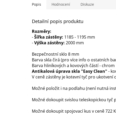
hvězdiček.
Popis
Hodnocení
Diskuze
Detailní popis produktu
Rozměry:
-
Š
ířka zástěny:
1185 - 1195 mm
-
V
ý
šk
a
zástěny:
2000 mm
Bezpečnostní sklo 8 mm
Barva skla čirá (pro více info o ostatních 
Barva hliníkových a kovových částí - chrom
Antikalová úprava skla "Easy Clean"
- ko
V ceně zástěny je kotevní tyč pro ukotvení 
Možné položit i na podlahu (není nutná ins
Možné dokoupit svislou teleskopickou tyč 
Možné dokoupit spojovací kus v ceně 722 Kč