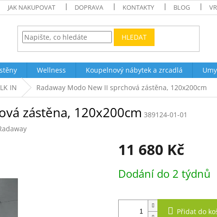
JAK NAKUPOVAT
DOPRAVA
KONTAKTY
BLOG
VR
HLEDAT
stěny
Wellness
Koupelnový nábytek a zrcadlá
Umy
LK IN
Radaway Modo New II sprchová zástěna, 120x200cm
ová zástěna, 120x200cm
389124-01-01
Radaway
11 680 Kč
Měrná
Dodání do 2 týdnů
cena:
Přidat do ko