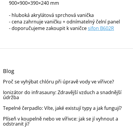
900×900×390×240 mm
- hluboká akrylátová sprchová vanička
- cena zahrnuje vaničku + odnímatelný čelní panel
- doporučujeme zakoupit k vaničce
sifon B602R
Z
á
p
a
Blog
t
Proč se vyhýbat chlóru při úpravě vody ve vířivce?
í
Ionizátor do infrasauny: Zdravější vzduch a snadnější
údržba
Tepelné čerpadlo: Víte, jaké existují typy a jak fungují?
Plíseň v koupelně nebo ve vířivce: jak se jí vyhnout a
odstranit ji?