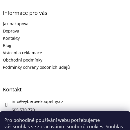
Informace pro vás
Jak nakupovat
Doprava
Kontakty
Blog
Vrácení a reklamace
Obchodní podmínky
Podmínky ochrany osobních údajů
Kontakt
info
@
vyberovekoupelny.cz
605 570 770
https://www.facebook.com/vyberovekoupelny/
Pro pohodlné používání webu potřebujeme
váš souhlas se zpracováním souborů cookies. Souhlas