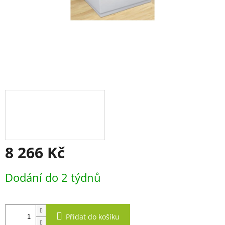
8 266 Kč
Měrná
Dodání do 2 týdnů
cena:
Přidat do košíku