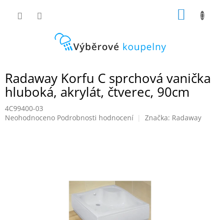
Přejít
NÁKUP
na
obsah
KOŠÍK
Radaway Korfu C sprchová vanička
hluboká, akrylát, čtverec, 90cm
4C99400-03
Průměrné
Neohodnoceno
Podrobnosti hodnocení
Značka:
Radaway
hodnocení
produktu
je
0,0
z
5
hvězdiček.