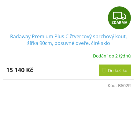
Z
ZDARMA
D
Radaway Premium Plus C čtvercový sprchový kout,
A
šířka 90cm, posuvné dveře, čiré sklo
R
Dodání do 2 týdnů
M
15 140 Kč
Do košíku
A
Kód:
B602R