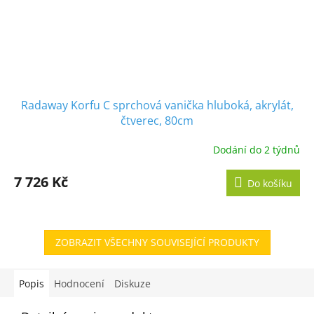
Radaway Korfu C sprchová vanička hluboká, akrylát,
čtverec, 80cm
Dodání do 2 týdnů
7 726 Kč
Do košíku
ZOBRAZIT VŠECHNY SOUVISEJÍCÍ PRODUKTY
Popis
Hodnocení
Diskuze