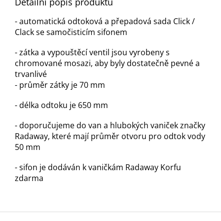
Detailní popis produktu
- automatická odtoková a přepadová sada Click /
Clack se samočisticím sifonem
- zátka a vypouštěcí ventil jsou vyrobeny s
chromované mosazi, aby byly dostatečně pevné a
trvanlivé
- průměr zátky je 70 mm
- délka odtoku je 650 mm
- doporučujeme do van a hlubokých vaniček značky
Radaway, které mají průměr otvoru pro odtok vody
50 mm
- sifon je dodáván k vaničkám Radaway Korfu
zdarma
Z