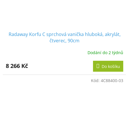
Radaway Korfu C sprchová vanička hluboká, akrylát,
čtverec, 90cm
Dodání do 2 týdnů
8 266 Kč
Do košíku
Kód:
4C88400-03