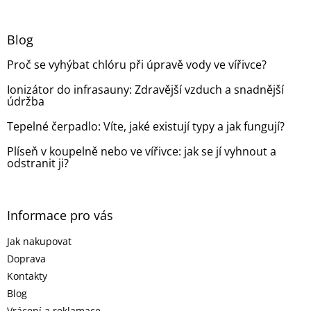
á
p
a
Blog
t
Proč se vyhýbat chlóru při úpravě vody ve vířivce?
í
Ionizátor do infrasauny: Zdravější vzduch a snadnější
údržba
Tepelné čerpadlo: Víte, jaké existují typy a jak fungují?
Plíseň v koupelně nebo ve vířivce: jak se jí vyhnout a
odstranit ji?
Informace pro vás
Jak nakupovat
Doprava
Kontakty
Blog
Vrácení a reklamace