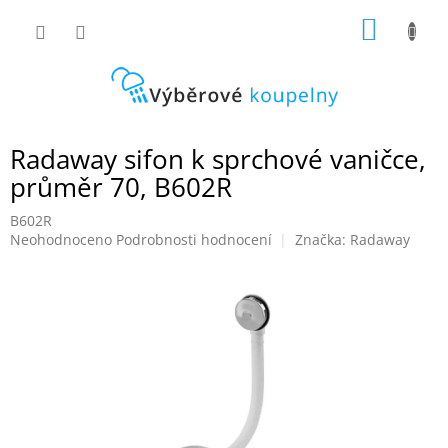
Přejít
NÁKUP
na
obsah
KOŠÍK
Radaway sifon k sprchové vaničce,
průměr 70, B602R
B602R
Průměrné
Neohodnoceno
Podrobnosti hodnocení
Značka:
Radaway
hodnocení
produktu
je
0,0
z
5
hvězdiček.