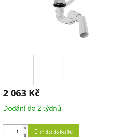
2 063 Kč
Měrná
Dodání do 2 týdnů
cena:
Přidat do košíku