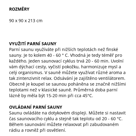
ROZMĚRY
90 x 90 x 213 cm
VYUŽITÍ PARNÍ SAUNY
Parní saunu využíváte při nižších teplotách než finské
sauny. Je to kolem 40 - 60 ° C. Vhodná je tedy téměř pro
každého. Jeden saunovací cyklus trvá 20 - 60 min. Uvolní
vám dýchací cesty, vyčistí pokožku, harmonizuje mysl a
celý organismus. V sauně můžete využívat různé aroma a
tak zintenzivnit relax. Odsávání je zajištěno ventilátorem.
Obecně je koupel se saunou poháněna se značně nižšími
teplotami než v klasické sauně. Průměrná doba parní
lázně by měla být 15-20 min při cca 45°C.
OVLÁDANÍ PARNÍ SAUNY
Saunu ovládáte na dotykovém displeji. Můžete si nastavit
čas saunovacího cyklu a stejně tak teplotu od 20 - 60 °C.
Během saunování můžete relaxovat při zabudovaném
rádiu a rovněž při osvětlení.