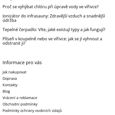
t
Proč se vyhýbat chlóru při úpravě vody ve vířivce?
í
Ionizátor do infrasauny: Zdravější vzduch a snadnější
údržba
Tepelné čerpadlo: Víte, jaké existují typy a jak fungují?
Plíseň v koupelně nebo ve vířivce: jak se jí vyhnout a
odstranit ji?
Informace pro vás
Jak nakupovat
Doprava
Kontakty
Blog
Vrácení a reklamace
Obchodní podmínky
Podmínky ochrany osobních údajů