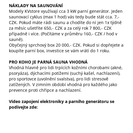
NÁKLADY NA SAUNOVÁNÍ
Modely KVstore využívají cca 3 kW parní generátor. Jeden
saunovací cyklus (max 1 hod) vás tedy bude stát cca. 7,-
CZK. Pokud máte rádi saunu a chodíte do ní jen 1x týdně
za měsíc ušetříte 650,- CZK a za celý rok 7 800,- CZK
případně i více. (Počítáme v průměru 160,- CZK / hod v
sauně).
Obyčejný sprchový box 20 000,- CZK. Pokud si dopřejete a
koupíte parní box, investice se vám vrátí do 1 roku.
PRO KOHO JE PARNÁ SAUNA VHODNÁ
Vhodná hlavně pro lidi trpících kožními chorobami (akné,
psoryáza), dýchacími potížemi (suchý kašel, nachlazení),
pro sportovce (uvolnění svalstva), pro lidi stresově
zatížených. V zimním období vhodná pro každého jako
prevence proti chřipce a nachlazení.
Video zapojení elektroniky a parního generátoru se
podívejte zde: