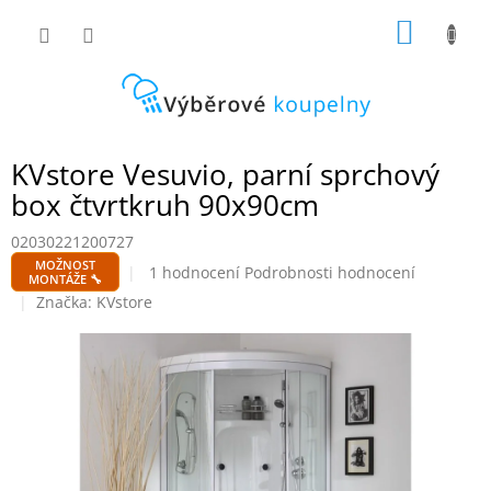
Přejít
NÁKUP
na
obsah
KOŠÍK
KVstore Vesuvio, parní sprchový
box čtvrtkruh 90x90cm
02030221200727
MOŽNOST
Průměrné
1 hodnocení
Podrobnosti hodnocení
MONTÁŽE 🔧
hodnocení
Značka:
KVstore
produktu
je
5,0
z
5
hvězdiček.