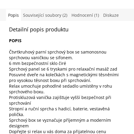
z
5
hvězdiček.
Popis
Související soubory (2)
Hodnocení (1)
Diskuze
Detailní popis produktu
POPIS
Čtvrtkruhový parní sprchový box se samonosnou
sprchovou vaničkou se sifonem.
6 mm bezpečnostní sklo čiré
Sprchový panel se 6 tryskami pro relaxační masáž zad
Posuvné dveře na kolečkách s magnetickými těsněními
pro vysokou těsnost boxu při sprchování.
Relax umocňuje pohodlné sedadlo umístěny v rohu
sprchového boxu.
Protiskluzová vanička zajišťuje vyšší bezpečnost při
sprchování
Stropní a ruční sprcha s hadicí, baterie, vestavěná
polička.
Sprchový box se vyznačuje příjemným a moderním
designem
Dopřejte si relax u vás doma za přijatelnou cenu