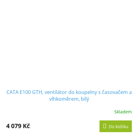
CATA E100 GTH, ventilátor do koupelny s časovačem a
vlhkoměrem, bílý
Skladem
Průměrné
hodnocení
produktu
4 079 Kč
Do košíku
je
5,0