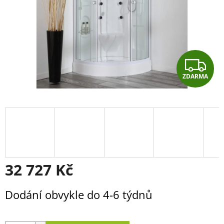
Z
ZDARMA
D
A
R
M
A
32 727 Kč
Měrná
Dodání obvykle do 4-6 týdnů
cena: