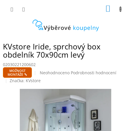
Přejít
NÁKUP
na
obsah
KOŠÍK
KVstore Iride, sprchový box
obdelník 70x90cm levý
02030221200602
MOŽNOST
Průměrné
Neohodnoceno
Podrobnosti hodnocení
MONTÁŽE 🔧
hodnocení
Značka:
KVstore
produktu
je
0,0
z
5
hvězdiček.