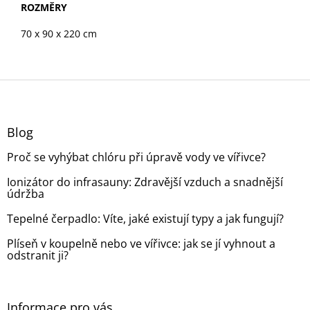
ROZMĚRY
70 x 90 x 220 cm
Z
á
p
a
Blog
t
Proč se vyhýbat chlóru při úpravě vody ve vířivce?
í
Ionizátor do infrasauny: Zdravější vzduch a snadnější
údržba
Tepelné čerpadlo: Víte, jaké existují typy a jak fungují?
Plíseň v koupelně nebo ve vířivce: jak se jí vyhnout a
odstranit ji?
Informace pro vás