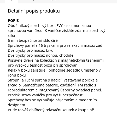
Detailní popis produktu
POPIS
Obdélníkový sprchový box LEVÝ se samonosnou
sprchovou vaničkou. K vaničce získáte zdarma sprchový
sifon.
6 mm bezpečnostní sklo čiré
Sprchový panel s 16 tryskami pro relaxační masáž zad
Dvě trysky pro masáž krku
Dvě trysky pro masáž nohou, chodidel
Posuvné dveře na kolečkách s magnetickými těsněními
pro vysokou těsnost boxu při sprchování
Relax v boxu zajišťuje i pohodlné sedadlo umístěno v
rohu boxu
Stropní a ruční sprcha s hadicí, vestavěná polička a
zrcadlo. Samozřejmě baterie, osvětlení, FM rádio s
reproduktorem a integrovaný úsporný ovládací panel.
Protiskluzová vanička pro vyšší bezpečnost
Sprchový box se vyznačuje příjemným a moderním
designem
Bude to váš oblíbený relaxační koutek v koupelně