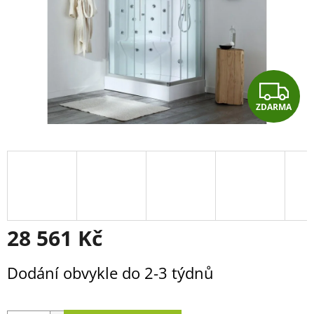
Z
ZDARMA
D
A
R
M
A
28 561 Kč
Měrná
Dodání obvykle do 2-3 týdnů
cena: