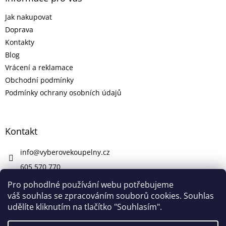
Jak nakupovat
Doprava
Kontakty
Blog
Vrácení a reklamace
Obchodní podmínky
Podmínky ochrany osobních údajů
Kontakt
info
@
vyberovekoupelny.cz
605 570 770
https://www.facebook.com/vyberovekoupelny/
Pro pohodlné používání webu potřebujeme
váš souhlas se zpracováním souborů cookies. Souhlas
udělíte kliknutím na tlačítko "Souhlasím".
Vytvořil Shoptet