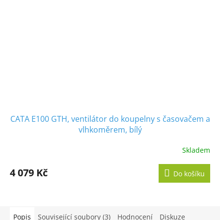
CATA E100 GTH, ventilátor do koupelny s časovačem a
vlhkoměrem, bílý
Skladem
Průměrné
hodnocení
produktu
4 079 Kč
Do košíku
je
5,0
z
5
hvězdiček.
Popis
Související soubory (3)
Hodnocení
Diskuze