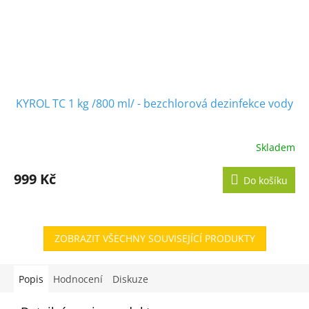
KYROL TC 1 kg /800 ml/ - bezchlorová dezinfekce vody
Skladem
Průměrné
hodnocení
produktu
999 Kč
Do košíku
je
5,0
z
5
ZOBRAZIT VŠECHNY SOUVISEJÍCÍ PRODUKTY
hvězdiček.
Popis
Hodnocení
Diskuze