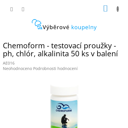
Přejít
NÁKUP
na
obsah
KOŠÍK
Chemoform - testovací proužky -
ph, chlór, alkalinita 50 ks v balení
AE016
Průměrné
Neohodnoceno
Podrobnosti hodnocení
hodnocení
produktu
je
0,0
z
5
hvězdiček.