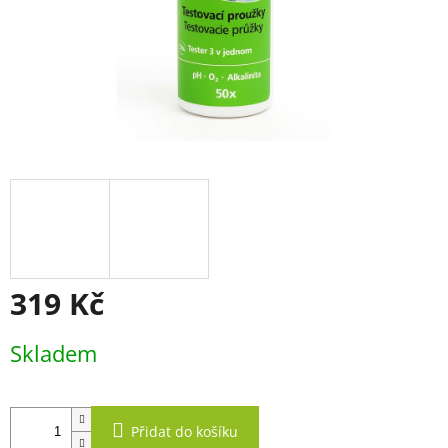
319 Kč
Měrná
Skladem
cena:
Přidat do košíku