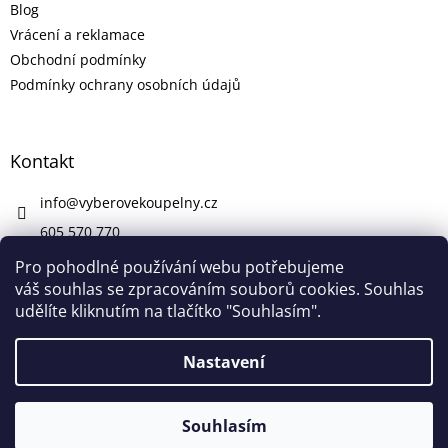
Blog
Vrácení a reklamace
Obchodní podmínky
Podmínky ochrany osobních údajů
Kontakt
info
@
vyberovekoupelny.cz
605 570 770
https://www.facebook.com/vyberovekoupelny/
Pro pohodlné používání webu potřebujeme
váš souhlas se zpracováním souborů cookies. Souhlas
udělíte kliknutím na tlačítko "Souhlasím".
Vytvořil Shoptet
Nastavení
V pátek 7. 8. máme firemní dovolenou. V případě potřeby nám
Copyright 2026
Výběrové Koupelny
. Všechna práva
napište na info@vyberovekoupelny.cz. Všechny požadavky
Souhlasím
vyhrazena.
začneme vyřizovat v pondělí 10. 8.