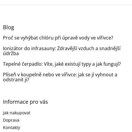
Z
á
p
a
Blog
t
Proč se vyhýbat chlóru při úpravě vody ve vířivce?
í
Ionizátor do infrasauny: Zdravější vzduch a snadnější
údržba
Tepelné čerpadlo: Víte, jaké existují typy a jak fungují?
Plíseň v koupelně nebo ve vířivce: jak se jí vyhnout a
odstranit ji?
Informace pro vás
Jak nakupovat
Doprava
Kontakty