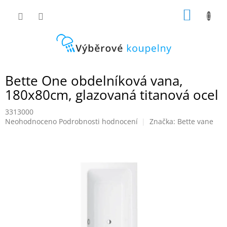
Přejít
NÁKUP
na
obsah
KOŠÍK
Bette One obdelníková vana,
180x80cm, glazovaná titanová ocel
3313000
Průměrné
Neohodnoceno
Podrobnosti hodnocení
Značka:
Bette vane
hodnocení
produktu
je
0,0
z
5
hvězdiček.