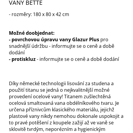
VANY BETTE
- rozměry: 180 x 80 x 42 cm
Možné doobjednat:
- p
ovrchovou úpravu vany Glazur Plus
pro
snadnější údržbu - informujte se o ceně a době
dodání
-
protiskluz
- informujte se o ceně a době dodání
Díky německé technologii lisování za studena a
použití titanu se jedná o nejkvalitnější možné
provedení ocelové vany! Titanem zušlechtěná
ocelová smaltovaná vana obdélníkového tvaru. Je
určena příznivcům klasického materiálu, jejichž
plastové vany nikdy nemohou dokonale uspokojit a
to pravé potěšení z koupele zažijí až ve vaně se
sklovitě tvrdým, neporézním a hygienickým