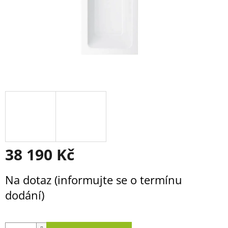
38 190 Kč
Měrná
Na dotaz (informujte se o termínu
cena:
dodání)