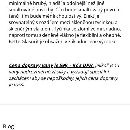
minimálně hrubý, hladší a odolnější než jiné
smaltované povrchy. Čím bude smaltovaný povrch
tenčí, tím bude méně choulostivý. Efekt je
srovnatelný s rozdílem mezi skleněnou tyčinkou a
skleněným vláknem. Tyčinka se zlomí velmi snadno,
naproti tomu skleněné vlákno je flexibilní a ohebné.
Bette Glasurit je obsažen v základní ceně výrobku.
C
ena dopravy vany je 599, - Kč s DPH
.
Jelikož jsou
vany nadrozměrné zásilky a vyžadují speciální
zacházení aby se nepoškodily, jejich cena dopravy
je vyšší
.
Z
á
p
a
Blog