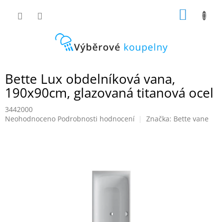
Přejít
NÁKUP
na
obsah
KOŠÍK
Bette Lux obdelníková vana,
190x90cm, glazovaná titanová ocel
3442000
Průměrné
Neohodnoceno
Podrobnosti hodnocení
Značka:
Bette vane
hodnocení
produktu
je
0,0
z
5
hvězdiček.