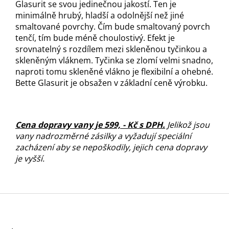
Glasurit se svou jedinečnou jakostí. Ten je
minimálně hrubý, hladší a odolnější než jiné
smaltované povrchy. Čím bude smaltovaný povrch
tenčí, tím bude méně choulostivý. Efekt je
srovnatelný s rozdílem mezi skleněnou tyčinkou a
skleněným vláknem. Tyčinka se zlomí velmi snadno,
naproti tomu skleněné vlákno je flexibilní a ohebné.
Bette Glasurit je obsažen v základní ceně výrobku.
C
ena dopravy vany je 599, - Kč s DPH
.
Jelikož jsou
vany nadrozměrné zásilky a vyžadují speciální
zacházení aby se nepoškodily, jejich cena dopravy
je vyšší.
Z
á
p