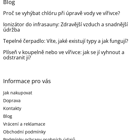
a
Blog
t
Proč se vyhýbat chlóru při úpravě vody ve vířivce?
í
Ionizátor do infrasauny: Zdravější vzduch a snadnější
údržba
Tepelné čerpadlo: Víte, jaké existují typy a jak fungují?
Plíseň v koupelně nebo ve vířivce: jak se jí vyhnout a
odstranit ji?
Informace pro vás
Jak nakupovat
Doprava
Kontakty
Blog
Vrácení a reklamace
Obchodní podmínky
Podmínky ochrany osobních údajů