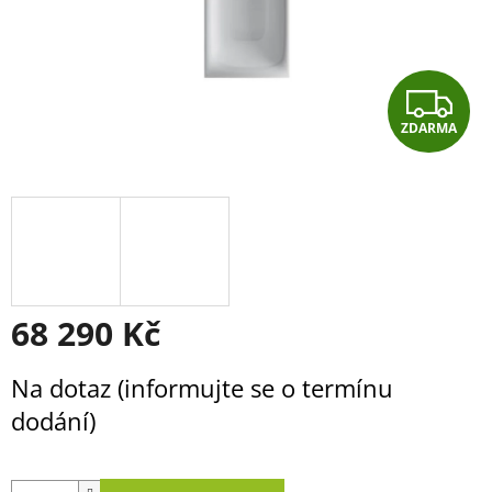
Z
ZDARMA
D
A
R
M
A
68 290 Kč
Měrná
Na dotaz (informujte se o termínu
cena:
dodání)