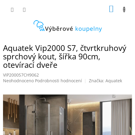
Přejít
NÁKUP
na
obsah
KOŠÍK
Aquatek Vip2000 S7, čtvrtkruhový
sprchový kout, šířka 90cm,
otevírací dveře
VIP2000S7CH9062
Průměrné
Neohodnoceno
Podrobnosti hodnocení
Značka:
Aquatek
hodnocení
produktu
je
0,0
z
5
hvězdiček.