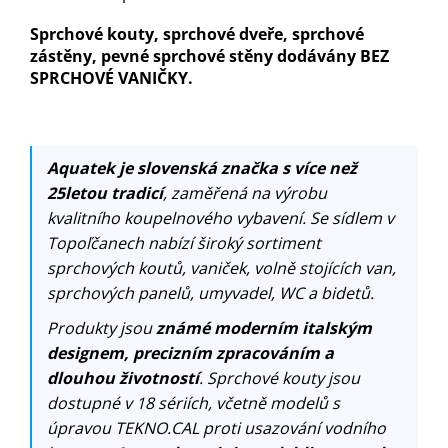
Sprchové kouty, sprchové dveře, sprchové
zástěny, pevné sprchové stěny dodávány BEZ
SPRCHOVÉ VANIČKY.
Aquatek je slovenská značka s více než
25letou tradicí
, zaměřená na výrobu
kvalitního koupelnového vybavení. Se sídlem v
Topoľčanech nabízí široký sortiment
sprchových koutů, vaniček, volně stojících van,
sprchových panelů, umyvadel, WC a bidetů.
Produkty jsou
známé moderním italským
designem, precizním zpracováním a
dlouhou životností
. Sprchové kouty jsou
dostupné v 18 sériích, včetně modelů s
úpravou TEKNO.CAL proti usazování vodního