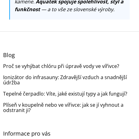
kamene.
Aquatek spojuje spolehlivost, styl a
funkčnost
— a to vše ze slovenské výroby.
Z
á
p
a
Blog
t
Proč se vyhýbat chlóru při úpravě vody ve vířivce?
í
Ionizátor do infrasauny: Zdravější vzduch a snadnější
údržba
Tepelné čerpadlo: Víte, jaké existují typy a jak fungují?
Plíseň v koupelně nebo ve vířivce: jak se jí vyhnout a
odstranit ji?
Informace pro vás