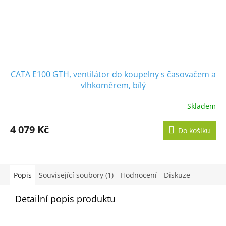
CATA E100 GTH, ventilátor do koupelny s časovačem a
vlhkoměrem, bílý
Skladem
Průměrné
hodnocení
produktu
4 079 Kč
Do košíku
je
5,0
z
5
hvězdiček.
Popis
Související soubory (1)
Hodnocení
Diskuze
Detailní popis produktu