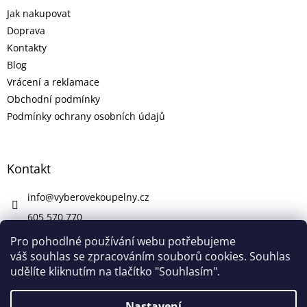
Jak nakupovat
Doprava
Kontakty
Blog
Vrácení a reklamace
Obchodní podmínky
Podmínky ochrany osobních údajů
Kontakt
info
@
vyberovekoupelny.cz
605 570 770
https://www.facebook.com/vyberovekoupelny/
Pro pohodlné používání webu potřebujeme
váš souhlas se zpracováním souborů cookies. Souhlas
udělíte kliknutím na tlačítko "Souhlasím".
Vytvořil Shoptet
Nastavení