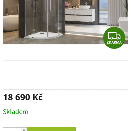
Z
ZDARMA
D
A
R
M
A
18 690 Kč
Měrná
Skladem
cena: