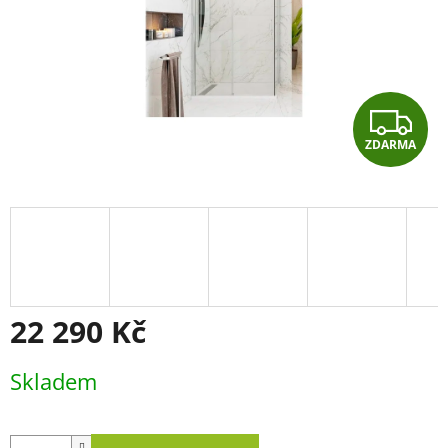
Z
ZDARMA
D
A
R
M
A
22 290 Kč
Měrná
Skladem
cena: