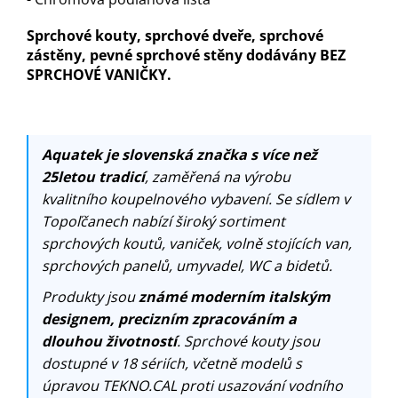
Sprchové kouty, sprchové dveře, sprchové
zástěny, pevné sprchové stěny dodávány BEZ
SPRCHOVÉ VANIČKY.
Aquatek je slovenská značka s více než
25letou tradicí
, zaměřená na výrobu
kvalitního koupelnového vybavení. Se sídlem v
Topoľčanech nabízí široký sortiment
sprchových koutů, vaniček, volně stojících van,
sprchových panelů, umyvadel, WC a bidetů.
Produkty jsou
známé moderním italským
designem, precizním zpracováním a
dlouhou životností
. Sprchové kouty jsou
dostupné v 18 sériích, včetně modelů s
úpravou TEKNO.CAL proti usazování vodního