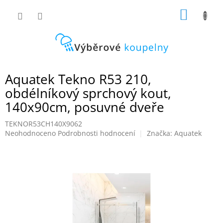
Přejít
NÁKUP
na
obsah
KOŠÍK
Aquatek Tekno R53 210,
obdélníkový sprchový kout,
140x90cm, posuvné dveře
TEKNOR53CH140X9062
Průměrné
Neohodnoceno
Podrobnosti hodnocení
Značka:
Aquatek
hodnocení
produktu
je
0,0
z
5
hvězdiček.