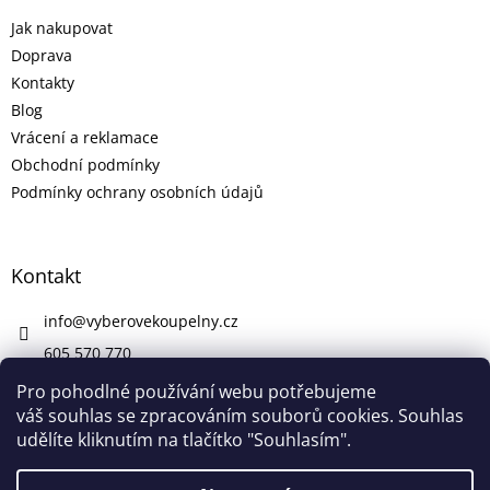
Jak nakupovat
Doprava
Kontakty
Blog
Vrácení a reklamace
Obchodní podmínky
Podmínky ochrany osobních údajů
Kontakt
info
@
vyberovekoupelny.cz
605 570 770
https://www.facebook.com/vyberovekoupelny/
Pro pohodlné používání webu potřebujeme
váš souhlas se zpracováním souborů cookies. Souhlas
udělíte kliknutím na tlačítko "Souhlasím".
Vytvořil Shoptet