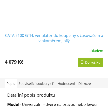
CATA E100 GTH, ventilátor do koupelny s časovačem a
vlhkoměrem, bílý
Skladem
Průměrné
hodnocení
produktu
4 079 Kč
Do košíku
je
5,0
z
5
hvězdiček.
Popis
Související soubory (1)
Hodnocení
Diskuze
Detailní popis produktu
Mode
l - Univerzální - dveře na pravou nebo levou