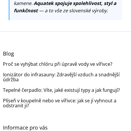
kamene.
Aquatek spojuje spolehlivost, styl a
funkčnost
— a to vše ze slovenské výroby.
Z
á
p
a
Blog
t
Proč se vyhýbat chlóru při úpravě vody ve vířivce?
í
Ionizátor do infrasauny: Zdravější vzduch a snadnější
údržba
Tepelné čerpadlo: Víte, jaké existují typy a jak fungují?
Plíseň v koupelně nebo ve vířivce: jak se jí vyhnout a
odstranit ji?
Informace pro vás