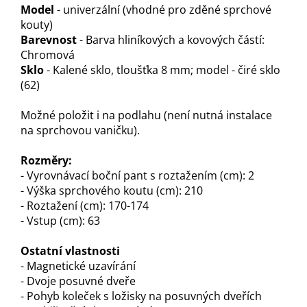
M
odel
- univerzální (vhodné pro zděné sprchové
kouty)
Barevnost
- Barva hliníkových a kovových částí:
Chromová
Sklo
- Kalené sklo, tloušťka 8 mm; model - čiré sklo
(62)
Možné položit i na podlahu (není nutná instalace
na sprchovou vaničku).
Rozměry:
- Vyrovnávací boční pant s roztažením (cm): 2
- Výška sprchového koutu (cm): 210
- Roztažení (cm): 170-174
- Vstup (cm): 63
Ostatní vlastnosti
- Magnetické uzavírání
- Dvoje posuvné dveře
- Pohyb koleček s ložisky na posuvných dveřích