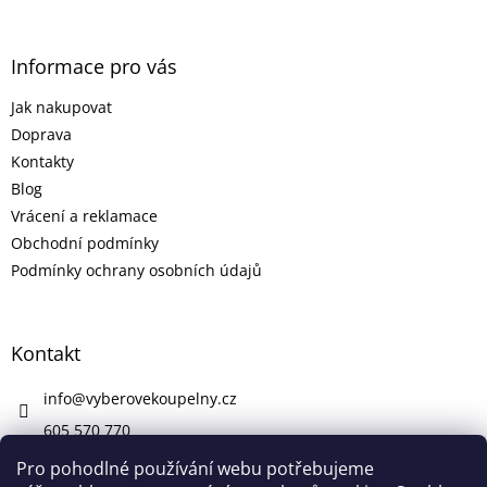
Informace pro vás
Jak nakupovat
Doprava
Kontakty
Blog
Vrácení a reklamace
Obchodní podmínky
Podmínky ochrany osobních údajů
Kontakt
info
@
vyberovekoupelny.cz
605 570 770
https://www.facebook.com/vyberovekoupelny/
Pro pohodlné používání webu potřebujeme