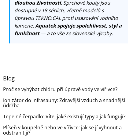
dlouhou životností
. Sprchové kouty jsou
dostupné v 18 sériích, včetně modelů s
úpravou TEKNO.CAL proti usazování vodního
kamene.
Aquatek spojuje spolehlivost, styl a
funkčnost
— a to vše ze slovenské výroby.
Z
á
p
a
Blog
t
Proč se vyhýbat chlóru při úpravě vody ve vířivce?
í
Ionizátor do infrasauny: Zdravější vzduch a snadnější
údržba
Tepelné čerpadlo: Víte, jaké existují typy a jak fungují?
Plíseň v koupelně nebo ve vířivce: jak se jí vyhnout a
odstranit ji?