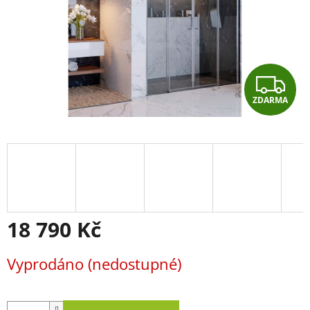
Z
ZDARMA
D
A
R
M
A
18 790 Kč
Měrná
Vyprodáno (nedostupné)
cena: