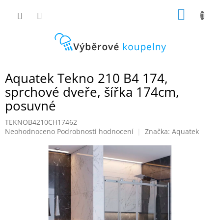
Přejít
NÁKUP
na
obsah
KOŠÍK
Aquatek Tekno 210 B4 174,
sprchové dveře, šířka 174cm,
posuvné
TEKNOB4210CH17462
Průměrné
Neohodnoceno
Podrobnosti hodnocení
Značka:
Aquatek
hodnocení
produktu
je
0,0
z
5
hvězdiček.