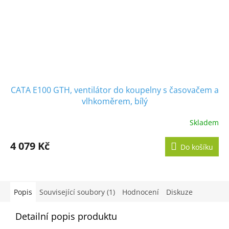
CATA E100 GTH, ventilátor do koupelny s časovačem a
vlhkoměrem, bílý
Skladem
Průměrné
hodnocení
produktu
4 079 Kč
Do košíku
je
5,0
z
5
hvězdiček.
Popis
Související soubory (1)
Hodnocení
Diskuze
Detailní popis produktu