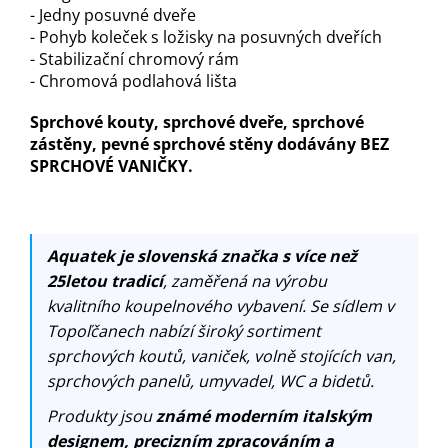
- Jedny posuvné dveře
- Pohyb koleček s ložisky na posuvných dveřích
- Stabilizační chromový rám
- Chromová podlahová lišta
Sprchové kouty, sprchové dveře, sprchové
zástěny, pevné sprchové stěny dodávány BEZ
SPRCHOVÉ VANIČKY.
Aquatek je slovenská značka s více než
25letou tradicí
, zaměřená na výrobu
kvalitního koupelnového vybavení. Se sídlem v
Topoľčanech nabízí široký sortiment
sprchových koutů, vaniček, volně stojících van,
sprchových panelů, umyvadel, WC a bidetů.
Produkty jsou
známé moderním italským
designem, precizním zpracováním a