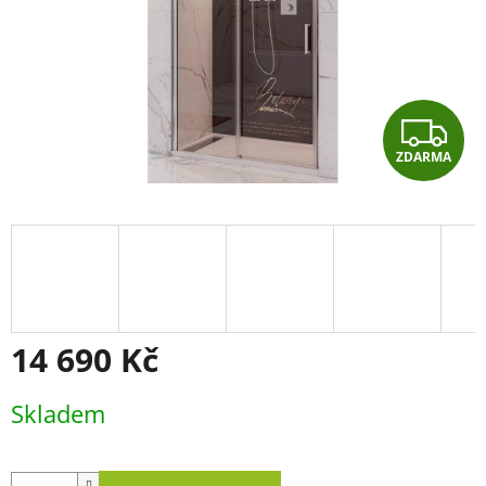
Z
ZDARMA
D
A
R
M
A
14 690 Kč
Měrná
Skladem
cena: