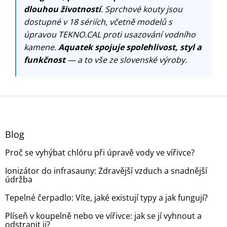
dlouhou životností
. Sprchové kouty jsou
dostupné v 18 sériích, včetně modelů s
úpravou TEKNO.CAL proti usazování vodního
kamene.
Aquatek spojuje spolehlivost, styl a
funkčnost
— a to vše ze slovenské výroby.
Z
á
p
a
Blog
t
Proč se vyhýbat chlóru při úpravě vody ve vířivce?
í
Ionizátor do infrasauny: Zdravější vzduch a snadnější
údržba
Tepelné čerpadlo: Víte, jaké existují typy a jak fungují?
Plíseň v koupelně nebo ve vířivce: jak se jí vyhnout a
odstranit ji?