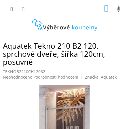
Přejít
NÁKUP
na
obsah
KOŠÍK
Aquatek Tekno 210 B2 120,
sprchové dveře, šířka 120cm,
posuvné
TEKNOB2210CH12062
Průměrné
Neohodnoceno
Podrobnosti hodnocení
Značka:
Aquatek
hodnocení
produktu
je
0,0
z
5
hvězdiček.