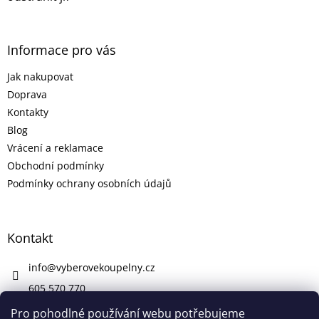
Informace pro vás
Jak nakupovat
Doprava
Kontakty
Blog
Vrácení a reklamace
Obchodní podmínky
Podmínky ochrany osobních údajů
Kontakt
info
@
vyberovekoupelny.cz
605 570 770
https://www.facebook.com/vyberovekoupelny/
Pro pohodlné používání webu potřebujeme