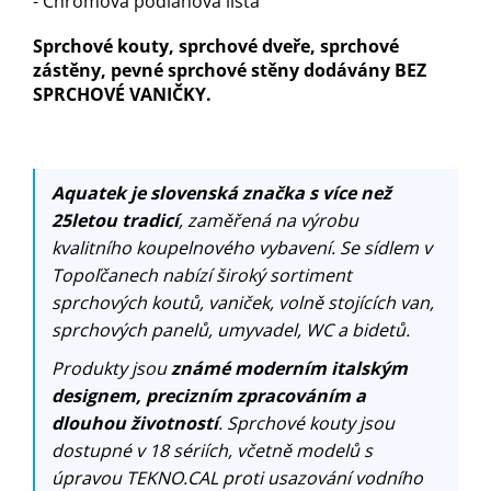
- Chromová podlahová lišta
Sprchové kouty, sprchové dveře, sprchové
zástěny, pevné sprchové stěny dodávány BEZ
SPRCHOVÉ VANIČKY.
Aquatek je slovenská značka s více než
25letou tradicí
, zaměřená na výrobu
kvalitního koupelnového vybavení. Se sídlem v
Topoľčanech nabízí široký sortiment
sprchových koutů, vaniček, volně stojících van,
sprchových panelů, umyvadel, WC a bidetů.
Produkty jsou
známé moderním italským
designem, precizním zpracováním a
dlouhou životností
. Sprchové kouty jsou
dostupné v 18 sériích, včetně modelů s
úpravou TEKNO.CAL proti usazování vodního