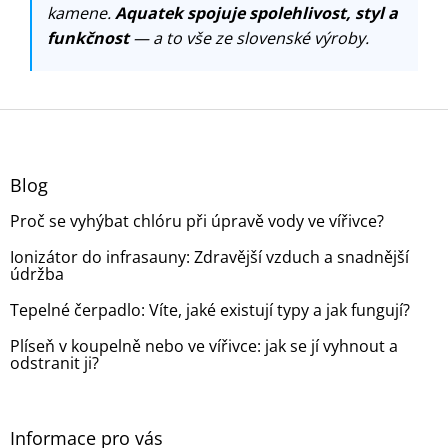
kamene.
Aquatek spojuje spolehlivost, styl a
funkčnost
— a to vše ze slovenské výroby.
Z
á
p
a
Blog
t
Proč se vyhýbat chlóru při úpravě vody ve vířivce?
í
Ionizátor do infrasauny: Zdravější vzduch a snadnější
údržba
Tepelné čerpadlo: Víte, jaké existují typy a jak fungují?
Plíseň v koupelně nebo ve vířivce: jak se jí vyhnout a
odstranit ji?
Informace pro vás