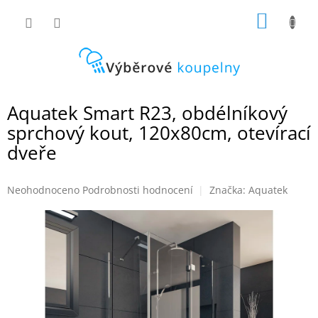
Přejít
NÁKUP
na
obsah
KOŠÍK
Aquatek Smart R23, obdélníkový
sprchový kout, 120x80cm, otevírací
dveře
Průměrné
Neohodnoceno
Podrobnosti hodnocení
Značka:
Aquatek
hodnocení
produktu
je
0,0
z
5
hvězdiček.