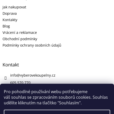
Jak nakupovat
Doprava
Kontakty
Blog
Vrácení a reklamace
Obchodní podmínky
Podmínky ochrany osobních údajů
Kontakt
info
@
vyberovekoupelny.cz
605 570 770
https://www.facebook.com/vyberovekoupelny/
Pro pohodlné používání webu potřebujeme
váš souhlas se zpracováním souborů cookies. Souhlas
udělíte kliknutím na tlačítko "Souhlasím".
Vytvořil Shoptet