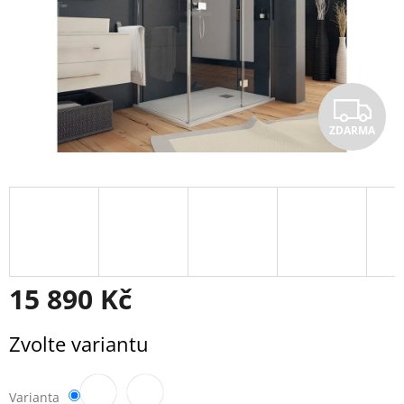
Z
ZDARMA
D
A
R
M
A
15 890 Kč
Měrná
Zvolte variantu
cena:
Varianta