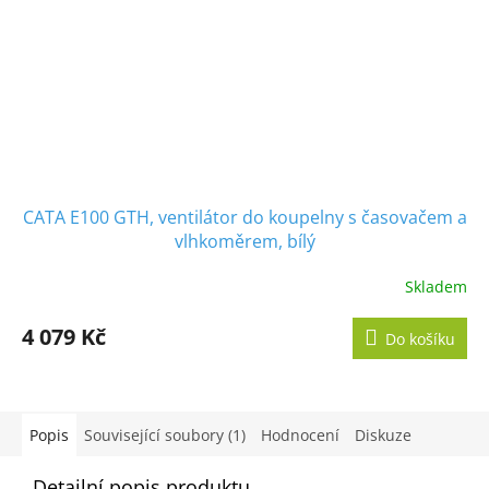
CATA E100 GTH, ventilátor do koupelny s časovačem a
vlhkoměrem, bílý
Skladem
Průměrné
hodnocení
produktu
4 079 Kč
Do košíku
je
5,0
z
5
hvězdiček.
Popis
Související soubory (1)
Hodnocení
Diskuze
Detailní popis produktu