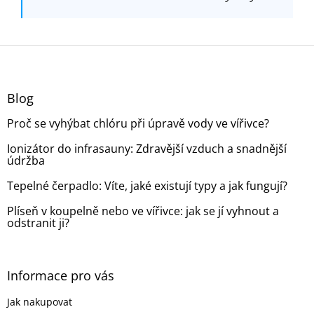
Z
á
p
a
Blog
t
Proč se vyhýbat chlóru při úpravě vody ve vířivce?
í
Ionizátor do infrasauny: Zdravější vzduch a snadnější
údržba
Tepelné čerpadlo: Víte, jaké existují typy a jak fungují?
Plíseň v koupelně nebo ve vířivce: jak se jí vyhnout a
odstranit ji?
Informace pro vás
Jak nakupovat