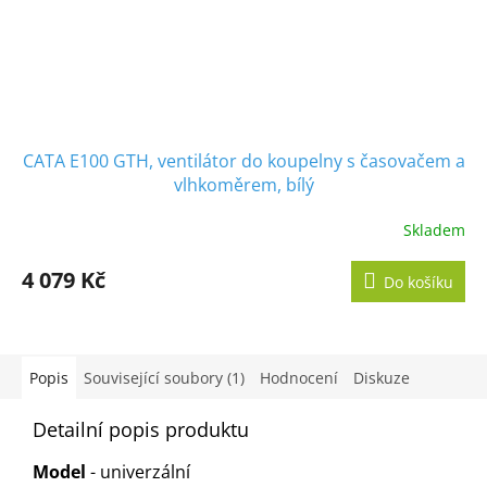
CATA E100 GTH, ventilátor do koupelny s časovačem a
vlhkoměrem, bílý
Skladem
Průměrné
hodnocení
produktu
4 079 Kč
Do košíku
je
5,0
z
5
hvězdiček.
Popis
Související soubory (1)
Hodnocení
Diskuze
Detailní popis produktu
Model
- univerzální