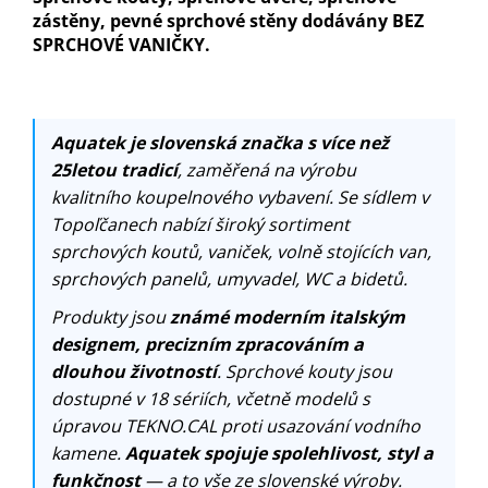
zástěny, pevné sprchové stěny dodávány BEZ
SPRCHOVÉ VANIČKY.
Aquatek je slovenská značka s více než
25letou tradicí
, zaměřená na výrobu
kvalitního koupelnového vybavení. Se sídlem v
Topoľčanech nabízí široký sortiment
sprchových koutů, vaniček, volně stojících van,
sprchových panelů, umyvadel, WC a bidetů.
Produkty jsou
známé moderním italským
designem, precizním zpracováním a
dlouhou životností
. Sprchové kouty jsou
dostupné v 18 sériích, včetně modelů s
úpravou TEKNO.CAL proti usazování vodního
kamene.
Aquatek spojuje spolehlivost, styl a
funkčnost
— a to vše ze slovenské výroby.