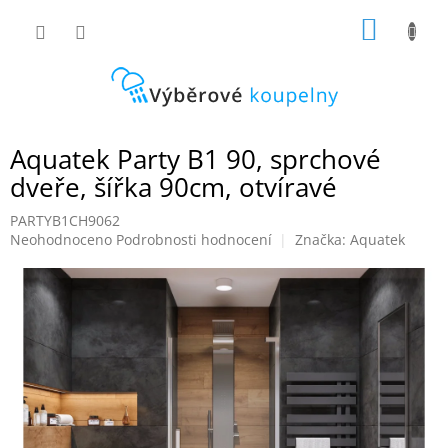
Přejít
NÁKUP
na
obsah
KOŠÍK
Aquatek Party B1 90, sprchové
dveře, šířka 90cm, otvíravé
PARTYB1CH9062
Průměrné
Neohodnoceno
Podrobnosti hodnocení
Značka:
Aquatek
hodnocení
produktu
je
0,0
z
5
hvězdiček.