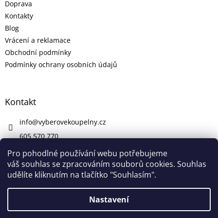
Doprava
Kontakty
Blog
Vrácení a reklamace
Obchodní podmínky
Podmínky ochrany osobních údajů
Kontakt
info
@
vyberovekoupelny.cz
605 570 770
https://www.facebook.com/vyberovekoupelny/
Pro pohodlné používání webu potřebujeme
váš souhlas se zpracováním souborů cookies. Souhlas
udělíte kliknutím na tlačítko "Souhlasím".
Vytvořil Shoptet
Nastavení