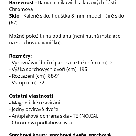
Barevnost
- Barva hliníkových a kovových částí:
Chromová
Sklo
- Kalené sklo, tloušťka 8 mm; model - čiré sklo
(62)
Možné položit i na podlahu (není nutná instalace
na sprchovou vaničku).
Rozměry:
- Vyrovnávací boční pant s roztažením (cm): 2
- Výška sprchových dveří (cm): 195
- Roztažení (cm): 88-91
- Vstup (cm): 72
Ostatní vlastnosti
-
Magnetické uzavírání
- Jedny otvíravé dveře
- Antiplaková ochrana skla - TEKNO.CAL
- Chromová podlahová lišta
Sprchové kouty, sprchové dveře, sprchové