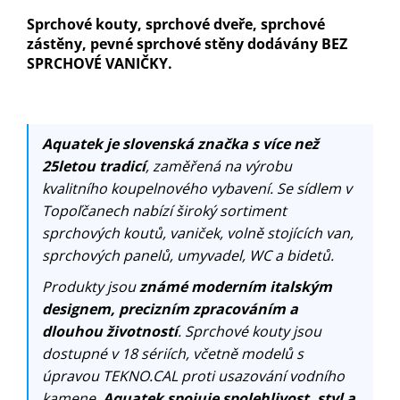
Sprchové kouty, sprchové dveře, sprchové
zástěny, pevné sprchové stěny dodávány BEZ
SPRCHOVÉ VANIČKY.
Aquatek je slovenská značka s více než
25letou tradicí
, zaměřená na výrobu
kvalitního koupelnového vybavení. Se sídlem v
Topoľčanech nabízí široký sortiment
sprchových koutů, vaniček, volně stojících van,
sprchových panelů, umyvadel, WC a bidetů.
Produkty jsou
známé moderním italským
designem, precizním zpracováním a
dlouhou životností
. Sprchové kouty jsou
dostupné v 18 sériích, včetně modelů s
úpravou TEKNO.CAL proti usazování vodního
kamene.
Aquatek spojuje spolehlivost, styl a