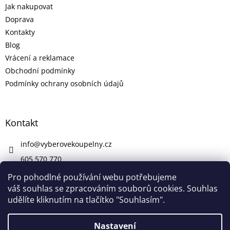
Jak nakupovat
Doprava
Kontakty
Blog
Vrácení a reklamace
Obchodní podmínky
Podmínky ochrany osobních údajů
Kontakt
info
@
vyberovekoupelny.cz
605 570 770
https://www.facebook.com/vyberovekoupelny/
Pro pohodlné používání webu potřebujeme
váš souhlas se zpracováním souborů cookies. Souhlas
udělíte kliknutím na tlačítko "Souhlasím".
Vytvořil Shoptet
Nastavení