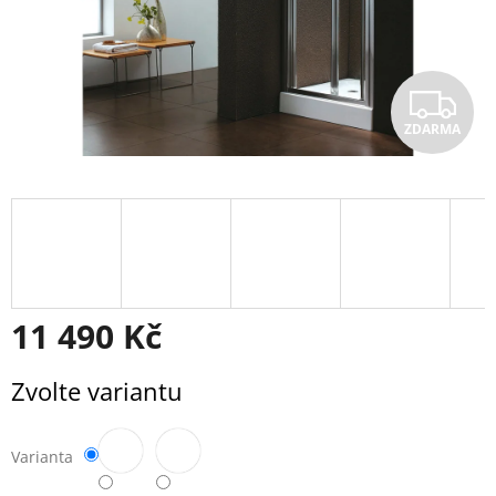
Z
ZDARMA
D
A
R
M
A
11 490 Kč
Měrná
Zvolte variantu
cena:
Varianta