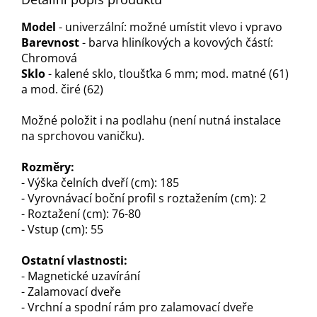
Model
- univerzální: možné umístit vlevo i vpravo
Barevnost
- barva hliníkových a kovových částí:
Chromová
Sklo
- kalené sklo, tloušťka 6 mm; mod. matné (61)
a mod. čiré (62)
Možné položit i na podlahu (není nutná instalace
na sprchovou vaničku).
Rozměry:
- Výška čelních dveří (cm): 185
- Vyrovnávací boční profil s roztažením (cm): 2
- Roztažení (cm): 76-80
- Vstup (cm): 55
Ostatní vlastnosti
:
- Magnetické uzavírání
- Zalamovací dveře
- Vrchní a spodní rám pro zalamovací dveře