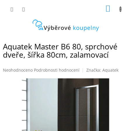
Přejít
NÁKUP
na
obsah
KOŠÍK
Aquatek Master B6 80, sprchové
dveře, šířka 80cm, zalamovací
Průměrné
Neohodnoceno
Podrobnosti hodnocení
Značka:
Aquatek
hodnocení
produktu
je
0,0
z
5
hvězdiček.