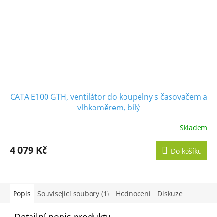
CATA E100 GTH, ventilátor do koupelny s časovačem a
vlhkoměrem, bílý
Skladem
Průměrné
hodnocení
produktu
4 079 Kč
Do košíku
je
5,0
z
5
hvězdiček.
Popis
Související soubory (1)
Hodnocení
Diskuze
Detailní popis produktu