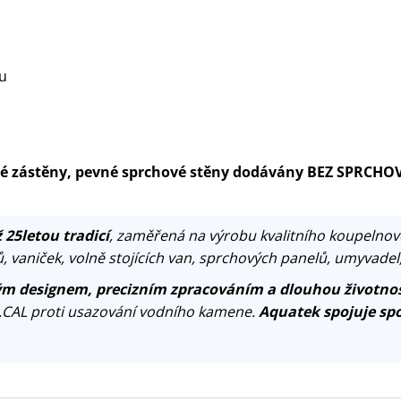
lu
ové zástěny, pevné sprchové stěny dodávány BEZ SPRCHO
 25letou tradicí
, zaměřená na výrobu kvalitního koupelnov
, vaniček, volně stojících van, sprchových panelů, umyvadel
m designem, precizním zpracováním a dlouhou životnos
.CAL proti usazování vodního kamene.
Aquatek spojuje spo