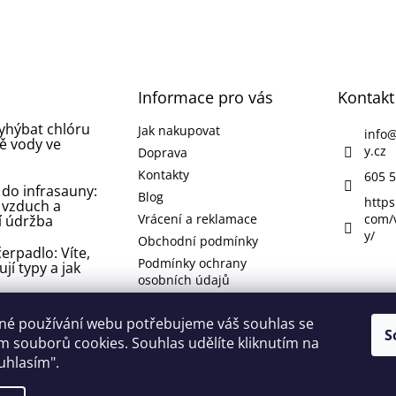
Informace pro vás
Kontakt
vyhýbat chlóru
Jak nakupovat
info
ě vody ve
y.cz
Doprava
Kontakty
605 5
 do infrasauny:
Blog
https
 vzduch a
Vrácení a reklamace
com/
í údržba
y/
Obchodní podmínky
erpadlo: Víte,
Podmínky ochrany
ují typy a jak
osobních údajů
 koupelně nebo
né používání webu potřebujeme váš souhlas se
 jak se jí
S
 souborů cookies. Souhlas udělíte kliknutím na
 odstranit ji?
ouhlasím".