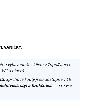
VÉ VANIČKY.
ého vybavení. Se sídlem v Topoľčanech
, WC a bidetů.
tí
. Sprchové kouty jsou dostupné v 18
lehlivost, styl a funkčnost
— a to vše