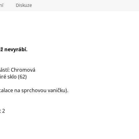
ek.
ní
Diskuze
iž nevyrábí.
částí: Chromová
ré sklo (62)
talace na sprchovou vaničku).
: 2