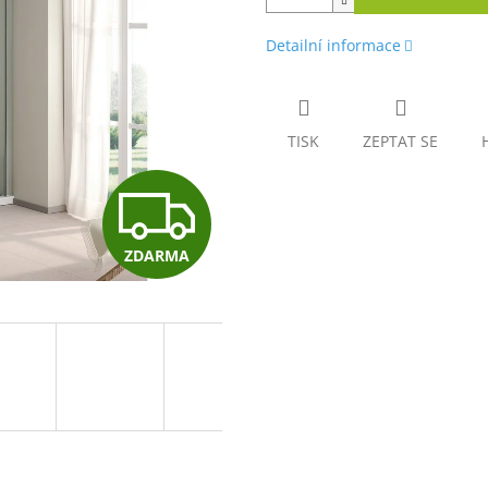
Detailní informace
TISK
ZEPTAT SE
Z
ZDARMA
D
A
R