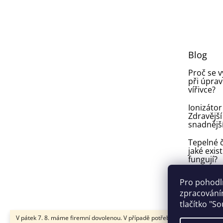
Z
á
p
a
t
Blog
í
Proč se 
při úprav
vířivce?
Ionizátor
Zdravější
snadnějš
Tepelné č
jaké exist
fungují?
Plíseň v
Pro pohodl
ve vířivce:
zpracováním
vyhnout a
tlačítko "S
V pátek 7. 8. máme firemní dovolenou. V případě potřeby nám napište na