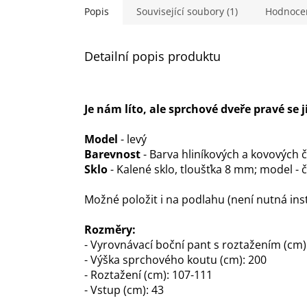
hvězdič
Popis
Související soubory (1)
Hodnoce
Detailní popis produktu
Je nám líto, ale sprchové dveře pravé se j
Model
- levý
Barevnost
- Barva hliníkových a kovových 
Sklo
- Kalené sklo, tloušťka 8 mm; model - či
Možné položit i na podlahu (není nutná ins
Rozměry:
- Vyrovnávací boční pant s roztažením (cm)
- Výška sprchového koutu (cm): 200
- Roztažení (cm): 107-111
- Vstup (cm): 43