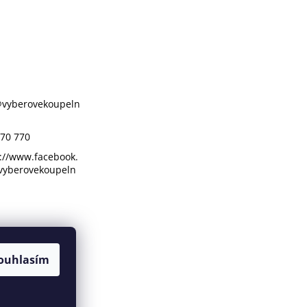
@
vyberovekoupeln
70 770
://www.facebook.
vyberovekoupeln
ouhlasím