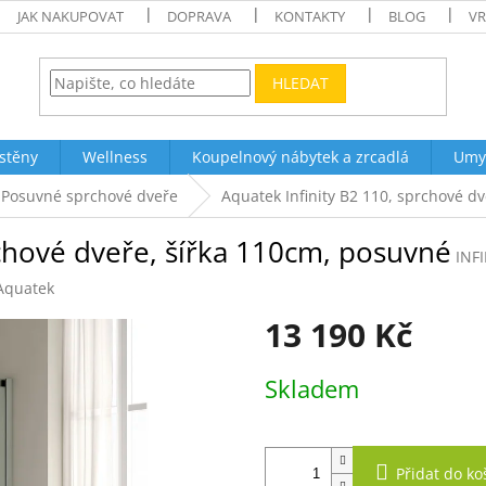
JAK NAKUPOVAT
DOPRAVA
KONTAKTY
BLOG
VR
HLEDAT
stěny
Wellness
Koupelnový nábytek a zrcadlá
Umy
Posuvné sprchové dveře
Aquatek Infinity B2 110, sprchové d
rchové dveře, šířka 110cm, posuvné
INF
Aquatek
13 190 Kč
Měrná
Skladem
cena:
Přidat do ko