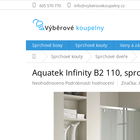
Přejít
605 570 770
info@vyberovekoupelny.cz
na
obsah
Sprchové boxy
Sprchové kouty
Vany a zá
Domů
Sprchové kouty
Sprchové dveře
Aquatek Infinity B2 110, sp
Průměrné
Neohodnoceno
Podrobnosti hodnocení
Značka:
hodnocení
produktu
je
0,0
z
5
hvězdiček.