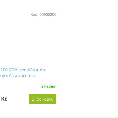
M
Kód:
00900200
A
100 GTH, ventilátor do
ny s časovačem a
ěrem, bílý
Skladem
né
ení
tu
 Kč
Do košíku