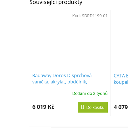
Související produkty
Kód:
SDRD1190-01
Radaway Doros D sprchová
CATA E
vanička, akrylát, obdélník,
koupel
110x90cm
vlhkom
Dodání do 2 týdnů
Průměr
hodnoc
produk
6 019 Kč
4 079
Do košíku
je
5,0
z
5